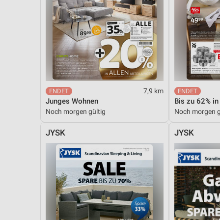
Messung der Performance von Inhalten
Analyse von Zielgruppen durch Statistiken oder Kombinationen 
Quellen
Entwicklung und Verbesserung der Angebote
Verwendung reduzierter Daten zur Auswahl von Inhalten
7,9 km
IAB-Besonderheiten:
Junges Wohnen
Bis zu 62% in
Verwendung genauer Standortdaten
Noch morgen gültig
Noch morgen g
Geräte anhand von aktiv angeforderten Informationen identifizie
JYSK
JYSK
Nicht-IAB-Verarbeitungszwecke:
Notwendig
Performance
Funktional
Werbung