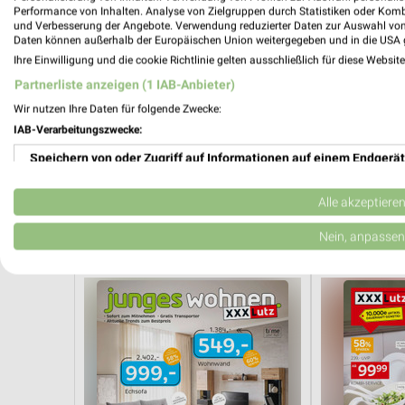
Performance von Inhalten. Analyse von Zielgruppen durch Statistiken oder Kom
und Verbesserung der Angebote. Verwendung reduzierter Daten zur Auswahl von
Daten können außerhalb der Europäischen Union weitergegeben und in die USA 
Ihre Einwilligung und die cookie Richtlinie gelten ausschließlich für diese Websit
Partnerliste anzeigen (1 IAB-Anbieter)
Wir nutzen Ihre Daten für folgende Zwecke:
IAB-Verarbeitungszwecke:
Speichern von oder Zugriff auf Informationen auf einem Endgerät
Möbel & Wohnen Angebote für Friedb
Verwendung reduzierter Daten zur Auswahl von Werbeanzeigen
Alle akzeptiere
20 Prospekte
Erstellung von Profilen für personalisierte Werbung
Nein, anpassen
XXXLutz
XXXLutz
Verwendung von Profilen zur Auswahl personalisierter Werbung
Erstellung von Profilen zur Personalisierung von Inhalten
Verwendung von Profilen zur Auswahl personalisierter Inhalte
Messung der Werbeleistung