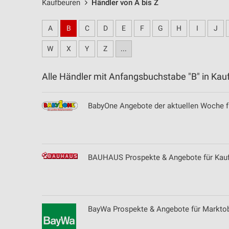
Kaufbeuren
Händler von A bis Z
A
B
C
D
E
F
G
H
I
J
W
X
Y
Z
...
Alle Händler mit Anfangsbuchstabe "B" in K
BabyOne Angebote der aktuellen Woche f
BAUHAUS Prospekte & Angebote für Kau
BayWa Prospekte & Angebote für Markto