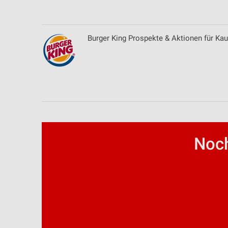
Verwendung von Profilen zur Auswahl personalisierter Inhalte
Messung der Werbeleistung
Burger King Prospekte & Aktionen für Ka
Messung der Performance von Inhalten
Analyse von Zielgruppen durch Statistiken oder Kombinationen 
Quellen
Entwicklung und Verbesserung der Angebote
Verwendung reduzierter Daten zur Auswahl von Inhalten
Noch
IAB-Besonderheiten:
Verwendung genauer Standortdaten
Geräte anhand von aktiv angeforderten Informationen identifizie
Nicht-IAB-Verarbeitungszwecke:
Notwendig