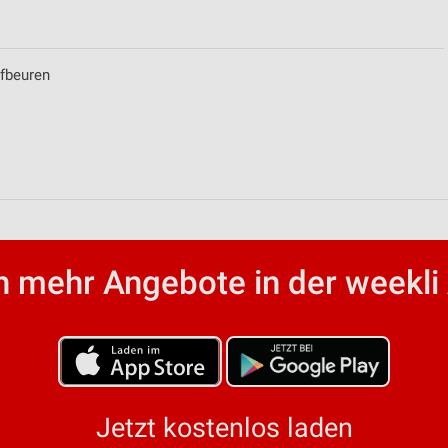
ufbeuren
von Daten aus verschiedenen
 mehr Angebote in der weekli
ren
Jetzt kostenlos laden