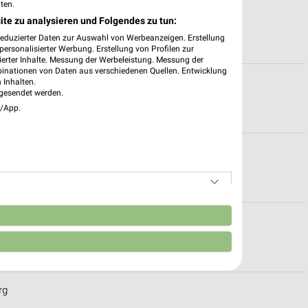
ten.
en
ite zu analysieren und Folgendes zu tun:
reduzierter Daten zur Auswahl von Werbeanzeigen. Erstellung
ersonalisierter Werbung. Erstellung von Profilen zur
ierter Inhalte. Messung der Werbeleistung. Messung der
binationen von Daten aus verschiedenen Quellen. Entwicklung
n
 Inhalten.
gesendet werden.
e/App.
eiten für Ehingen
n
te für Bad Saulgau
rg