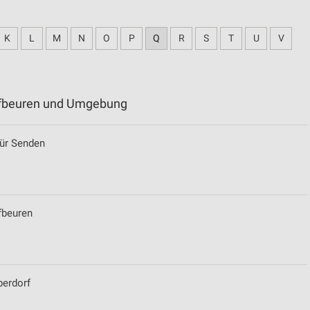
K
L
M
N
O
P
Q
R
S
T
U
V
aufbeuren und Umgebung
ür Senden
fbeuren
berdorf