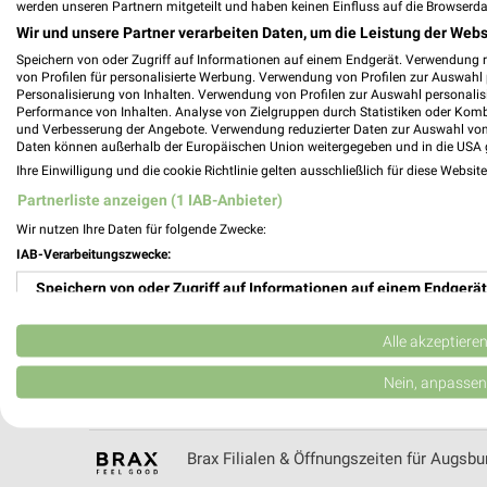
werden unseren Partnern mitgeteilt und haben keinen Einfluss auf die Browserda
BMW Prospekte und Angebote für Münch
Wir und unsere Partner verarbeiten Daten, um die Leistung der Webs
Speichern von oder Zugriff auf Informationen auf einem Endgerät. Verwendung 
von Profilen für personalisierte Werbung. Verwendung von Profilen zur Auswahl p
Personalisierung von Inhalten. Verwendung von Profilen zur Auswahl personalis
Performance von Inhalten. Analyse von Zielgruppen durch Statistiken oder Kom
bofrost* Prospekt der Woche für Kempte
und Verbesserung der Angebote. Verwendung reduzierter Daten zur Auswahl von
Daten können außerhalb der Europäischen Union weitergegeben und in die USA 
Ihre Einwilligung und die cookie Richtlinie gelten ausschließlich für diese Websit
Partnerliste anzeigen (1 IAB-Anbieter)
Wir nutzen Ihre Daten für folgende Zwecke:
Bottenschein Reisen Filialen & Öffnungsz
IAB-Verarbeitungszwecke:
Speichern von oder Zugriff auf Informationen auf einem Endgerät
Verwendung reduzierter Daten zur Auswahl von Werbeanzeigen
Alle akzeptiere
BRAUN Möbel-Center Katalog und Prospek
Erstellung von Profilen für personalisierte Werbung
Nein, anpassen
Verwendung von Profilen zur Auswahl personalisierter Werbung
Brax Filialen & Öffnungszeiten für Augsbu
Erstellung von Profilen zur Personalisierung von Inhalten