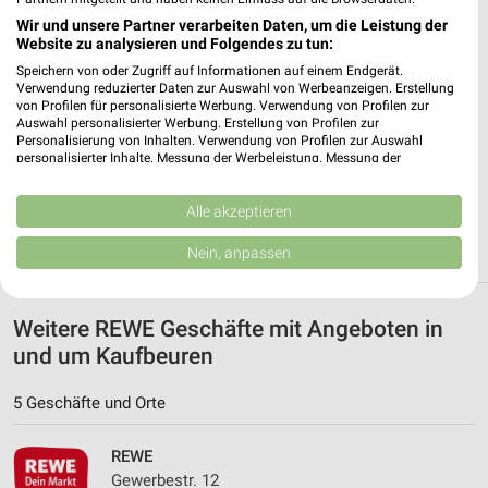
Wir und unsere Partner verarbeiten Daten, um die Leistung der
✔
Standortgenaue Angebote
Website zu analysieren und Folgendes zu tun:
✔
Folge deinem Lieblingshändler
Speichern von oder Zugriff auf Informationen auf einem Endgerät.
✔
Push-Benachrichtigungen bei neuen Prospekten
Verwendung reduzierter Daten zur Auswahl von Werbeanzeigen. Erstellung
von Profilen für personalisierte Werbung. Verwendung von Profilen zur
✔
Einkaufsliste - Einkauf stressfrei planen
Auswahl personalisierter Werbung. Erstellung von Profilen zur
Personalisierung von Inhalten. Verwendung von Profilen zur Auswahl
personalisierter Inhalte. Messung der Werbeleistung. Messung der
JETZT LADEN UND SPAREN!
Performance von Inhalten. Analyse von Zielgruppen durch Statistiken oder
Kombinationen von Daten aus verschiedenen Quellen. Entwicklung und
Verbesserung der Angebote. Verwendung reduzierter Daten zur Auswahl
Alle akzeptieren
von Inhalten.
Daten können außerhalb der Europäischen Union weitergegeben und in die
Nein, anpassen
USA gesendet werden.
Ihre Einwilligung und die cookie Richtlinie gelten ausschließlich für diese
Website/App.
Weitere REWE Geschäfte mit Angeboten in
Partnerliste anzeigen (1 IAB-Anbieter)
und um Kaufbeuren
Wir nutzen Ihre Daten für folgende Zwecke:
IAB-Verarbeitungszwecke:
5 Geschäfte und Orte
Speichern von oder Zugriff auf Informationen
auf einem Endgerät
REWE
Gewerbestr. 12
Verwendung reduzierter Daten zur Auswahl von