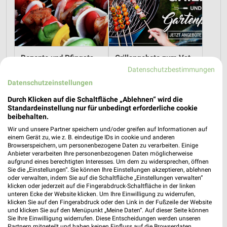
Rezepte und Pfingstangebote bei REWE!
Grillangebote zum Vatertag bei REWE!
21.05.2026
12.05.2026
Datenschutzbestimmungen
Datenschutzeinstellungen
Im
weekli Magazin
erwarten dich neben Infos zu REWE
Durch Klicken auf die Schaltfläche „Ablehnen“ wird die
auch clevere Spartipps für den Familienalltag, Ideen zur
Standardeinstellung nur für unbedingt erforderliche cookie
Haushaltsplanung und einfache Wege, dein Budget
beibehalten.
nachhaltig zu entlasten.
Wir und unsere Partner speichern und/oder greifen auf Informationen auf
einem Gerät zu, wie z. B. eindeutige IDs in cookie und anderen
Browserspeichern, um personenbezogene Daten zu verarbeiten. Einige
Anbieter verarbeiten Ihre personenbezogenen Daten möglicherweise
aufgrund eines berechtigten Interesses. Um dem zu widersprechen, öffnen
Sie die „Einstellungen“. Sie können Ihre Einstellungen akzeptieren, ablehnen
oder verwalten, indem Sie auf die Schaltfläche „Einstellungen verwalten“
klicken oder jederzeit auf die Fingerabdruck-Schaltfläche in der linken
weekli - Prospekte & Angebote App
unteren Ecke der Website klicken. Um Ihre Einwilligung zu widerrufen,
klicken Sie auf den Fingerabdruck oder den Link in der Fußzeile der Website
und klicken Sie auf den Menüpunkt „Meine Daten“. Auf dieser Seite können
Alle REWE Angebote immer griffbereit – mit der kostenlosen
Sie Ihre Einwilligung widerrufen. Diese Entscheidungen werden unseren
weekli App für iOS & Android.
Partnern mitgeteilt und haben keinen Einfluss auf die Browserdaten.