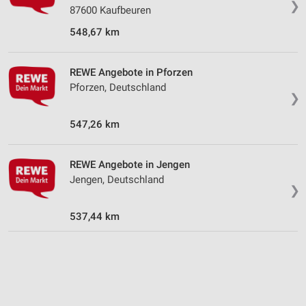
❯
Werbeanzeigen
87600 Kaufbeuren
548,67 km
Erstellung von Profilen für personalisierte
Werbung
REWE Angebote in Pforzen
Verwendung von Profilen zur Auswahl
Pforzen, Deutschland
personalisierter Werbung
❯
Erstellung von Profilen zur Personalisierung
547,26 km
von Inhalten
Verwendung von Profilen zur Auswahl
REWE Angebote in Jengen
personalisierter Inhalte
Jengen, Deutschland
❯
Messung der Werbeleistung
537,44 km
Messung der Performance von Inhalten
Analyse von Zielgruppen durch Statistiken oder
Kombinationen von Daten aus verschiedenen
Quellen
Entwicklung und Verbesserung der Angebote