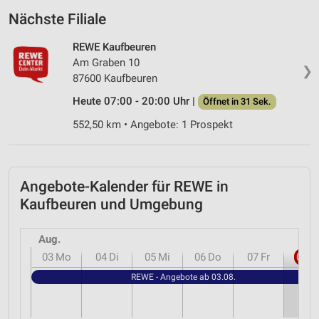
Nächste Filiale
REWE Kaufbeuren
Am Graben 10
❯
87600 Kaufbeuren
Heute 07:00 - 20:00 Uhr |
Öffnet in 31 Sek.
552,50 km • Angebote: 1 Prospekt
Angebote-Kalender für REWE in
Kaufbeuren und Umgebung
Aug.
03
Mo
04
Di
05
Mi
06
Do
07
Fr
08
S
REWE - Angebote ab 03.08.