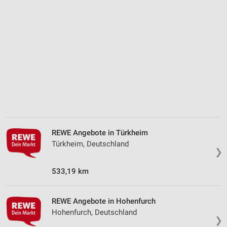
Verwendung reduzierter Daten zur Auswahl von
Inhalten
IAB-Besonderheiten:
Verwendung genauer Standortdaten
Geräte anhand von aktiv angeforderten
Informationen identifizieren
Nicht-IAB-Verarbeitungszwecke:
Notwendig
REWE Angebote in Türkheim
Performance
Türkheim, Deutschland
❯
Funktional
533,19 km
Werbung
REWE Angebote in Hohenfurch
Hohenfurch, Deutschland
❯