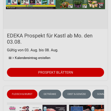
EDEKA Prospekt für Kastl ab Mo. den
03.08.
Gültig von 03. Aug. bis 08. Aug.
📅
Kalendereintrag erstellen
PROSPEKT BLÄTTERN
FLEISCH & WURST
GETRÄNKE
OBST & GEMÜSE
SOMMER & 