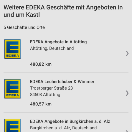
Werbung
Weitere EDEKA Geschäfte mit Angeboten in
und um Kastl
Verwendung von Profilen zur Auswahl
personalisierter Werbung
5 Geschäfte und Orte
Erstellung von Profilen zur Personalisierung
von Inhalten
EDEKA Angebote in Altötting
Altötting, Deutschland
Verwendung von Profilen zur Auswahl
❯
personalisierter Inhalte
480,82 km
Messung der Werbeleistung
Messung der Performance von Inhalten
EDEKA Lechertshuber & Wimmer
Trostberger Straße 23
Analyse von Zielgruppen durch Statistiken oder
❯
84503 Altötting
Kombinationen von Daten aus verschiedenen
Quellen
480,57 km
Entwicklung und Verbesserung der Angebote
EDEKA Angebote in Burgkirchen a. d. Alz
Verwendung reduzierter Daten zur Auswahl von
Burgkirchen a. d. Alz, Deutschland
Inhalten