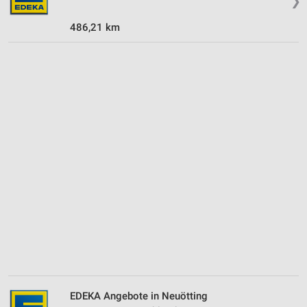
❯
IAB-Besonderheiten:
486,21 km
Verwendung genauer Standortdaten
Geräte anhand von aktiv angeforderten
Informationen identifizieren
Nicht-IAB-Verarbeitungszwecke:
Notwendig
Performance
Funktional
Werbung
EDEKA Angebote in Neuötting