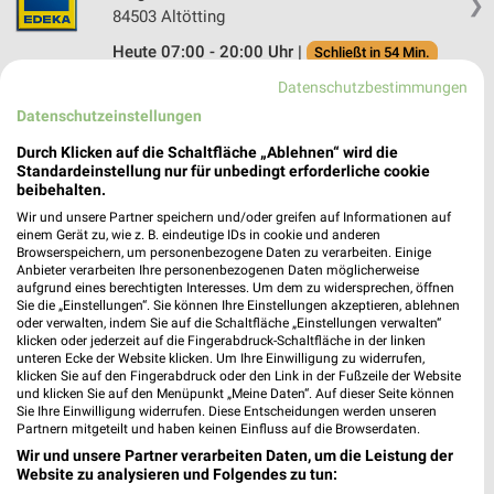
❯
84503 Altötting
Heute 07:00 - 20:00 Uhr |
Schließt in 54 Min.
480,82 km • Angebote: 1 Prospekt
Datenschutzbestimmungen
Datenschutzeinstellungen
Durch Klicken auf die Schaltfläche „Ablehnen“ wird die
Standardeinstellung nur für unbedingt erforderliche cookie
Angebote-Kalender für EDEKA in Kastl
beibehalten.
und Umgebung
Wir und unsere Partner speichern und/oder greifen auf Informationen auf
einem Gerät zu, wie z. B. eindeutige IDs in cookie und anderen
Browserspeichern, um personenbezogene Daten zu verarbeiten. Einige
Aug.
Anbieter verarbeiten Ihre personenbezogenen Daten möglicherweise
aufgrund eines berechtigten Interesses. Um dem zu widersprechen, öffnen
03
Mo
04
Di
05
Mi
06
Do
07
Fr
08
S
Sie die „Einstellungen“. Sie können Ihre Einstellungen akzeptieren, ablehnen
oder verwalten, indem Sie auf die Schaltfläche „Einstellungen verwalten“
EDEKA - Angebote ab 03.08.
klicken oder jederzeit auf die Fingerabdruck-Schaltfläche in der linken
EDEKA - Angebote ab 03.08.
unteren Ecke der Website klicken. Um Ihre Einwilligung zu widerrufen,
klicken Sie auf den Fingerabdruck oder den Link in der Fußzeile der Website
und klicken Sie auf den Menüpunkt „Meine Daten“. Auf dieser Seite können
Sie Ihre Einwilligung widerrufen. Diese Entscheidungen werden unseren
Partnern mitgeteilt und haben keinen Einfluss auf die Browserdaten.
Wir und unsere Partner verarbeiten Daten, um die Leistung der
MEHR PROSPEKTE
Website zu analysieren und Folgendes zu tun: