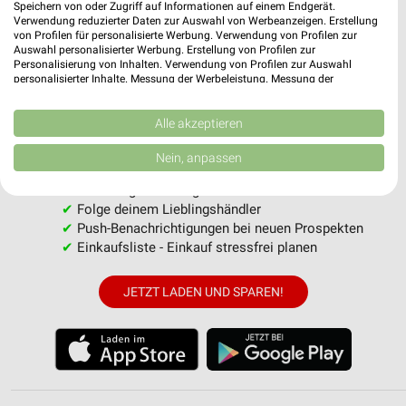
Speichern von oder Zugriff auf Informationen auf einem Endgerät.
Verwendung reduzierter Daten zur Auswahl von Werbeanzeigen. Erstellung
von Profilen für personalisierte Werbung. Verwendung von Profilen zur
Auswahl personalisierter Werbung. Erstellung von Profilen zur
Personalisierung von Inhalten. Verwendung von Profilen zur Auswahl
personalisierter Inhalte. Messung der Werbeleistung. Messung der
Performance von Inhalten. Analyse von Zielgruppen durch Statistiken oder
weekli - Prospekte & Angebote App
Kombinationen von Daten aus verschiedenen Quellen. Entwicklung und
Verbesserung der Angebote. Verwendung reduzierter Daten zur Auswahl
Alle akzeptieren
Alle EDEKA Angebote immer griffbereit – mit der kostenlosen
von Inhalten.
Daten können außerhalb der Europäischen Union weitergegeben und in die
weekli App für iOS & Android.
Nein, anpassen
USA gesendet werden.
Ihre Einwilligung und die cookie Richtlinie gelten ausschließlich für diese
✔
Standortgenaue Angebote
Website/App.
✔
Folge deinem Lieblingshändler
Partnerliste anzeigen (1 IAB-Anbieter)
✔
Push-Benachrichtigungen bei neuen Prospekten
✔
Einkaufsliste - Einkauf stressfrei planen
Wir nutzen Ihre Daten für folgende Zwecke:
IAB-Verarbeitungszwecke:
JETZT LADEN UND SPAREN!
Speichern von oder Zugriff auf Informationen
auf einem Endgerät
Verwendung reduzierter Daten zur Auswahl von
Werbeanzeigen
Erstellung von Profilen für personalisierte