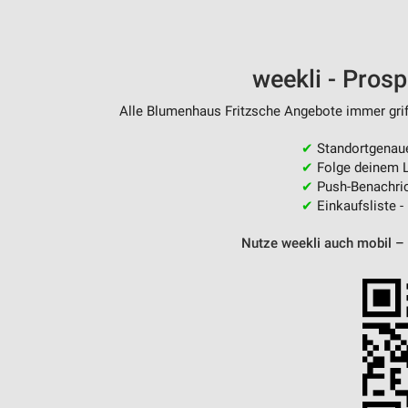
Messung der Performance von Inhalten
Analyse von Zielgruppen durch Statistiken oder Kombinationen 
Quellen
weekli - Pros
Entwicklung und Verbesserung der Angebote
Alle Blumenhaus Fritzsche Angebote immer griff
Verwendung reduzierter Daten zur Auswahl von Inhalten
✔
Standortgenau
✔
Folge deinem L
IAB-Besonderheiten:
✔
Push-Benachric
Verwendung genauer Standortdaten
✔
Einkaufsliste -
Geräte anhand von aktiv angeforderten Informationen identifizie
Nutze weekli auch mobil –
Nicht-IAB-Verarbeitungszwecke:
Notwendig
Performance
Funktional
Werbung