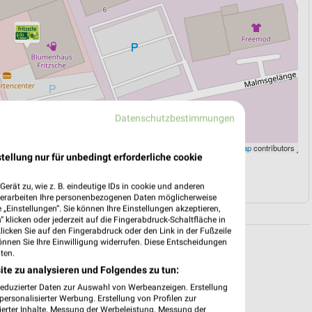
Datenschutzbestimmungen
Leaflet
|
©
OpenStreetMap
contributors
tellung nur für unbedingt erforderliche cookie
N
NAVIGATION MIT GOOGLE/IOS MAPS
erät zu, wie z. B. eindeutige IDs in cookie und anderen
verarbeiten Ihre personenbezogenen Daten möglicherweise
„Einstellungen“. Sie können Ihre Einstellungen akzeptieren,
 klicken oder jederzeit auf die Fingerabdruck-Schaltfläche in
klicken Sie auf den Fingerabdruck oder den Link in der Fußzeile
önnen Sie Ihre Einwilligung widerrufen. Diese Entscheidungen
ten.
ite zu analysieren und Folgendes zu tun:
reduzierter Daten zur Auswahl von Werbeanzeigen. Erstellung
ersonalisierter Werbung. Erstellung von Profilen zur
ierter Inhalte. Messung der Werbeleistung. Messung der