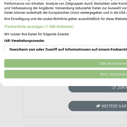
Performance von Inhalten. Analyse von Zielgruppen durch Statistiken oder Kom
und Verbesserung der Angebote. Verwendung reduzierter Daten zur Auswahl von
Daten können außerhalb der Europäischen Union weitergegeben und in die USA 
Ihre Einwilligung und die cookie Richtlinie gelten ausschließlich für diese Websit
Partnerliste anzeigen (1 IAB-Anbieter)
Wir nutzen Ihre Daten für folgende Zwecke:
IAB-Verarbeitungszwecke:
Speichern von oder Zugriff auf Informationen auf einem Endgerät
Verwendung reduzierter Daten zur Auswahl von Werbeanzeigen
Alle akzeptiere
Aktuell kein
Erstellung von Profilen für personalisierte Werbung
Nein, anpassen
Verwendung von Profilen zur Auswahl personalisierter Werbung
ZUR 
Erstellung von Profilen zur Personalisierung von Inhalten
WEITERE GAR
Verwendung von Profilen zur Auswahl personalisierter Inhalte
Messung der Werbeleistung