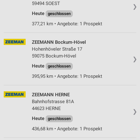
59494 SOEST
❯
Erstellung von Profilen zur Personalisierung
Heute
geschlossen
von Inhalten
377,21 km • Angebote: 1 Prospekt
Verwendung von Profilen zur Auswahl
personalisierter Inhalte
ZEEMANN Bockum-Hövel
Messung der Werbeleistung
Hohenhöveler Straße 17
59075 Bockum-Hövel
❯
Messung der Performance von Inhalten
Heute
geschlossen
Analyse von Zielgruppen durch Statistiken oder
395,95 km • Angebote: 1 Prospekt
Kombinationen von Daten aus verschiedenen
Quellen
ZEEMANN HERNE
Entwicklung und Verbesserung der Angebote
Bahnhofstrasse 81A
44623 HERNE
Verwendung reduzierter Daten zur Auswahl von
❯
Inhalten
Heute
geschlossen
IAB-Besonderheiten:
436,68 km • Angebote: 1 Prospekt
Verwendung genauer Standortdaten