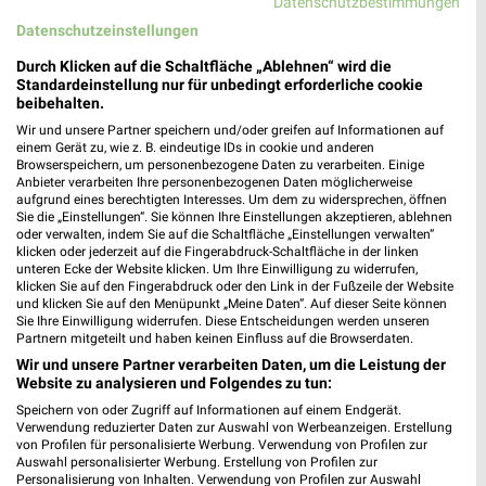
Datenschutzbestimmungen
ZEEMANN Schwelm
Datenschutzeinstellungen
Hauptstrasse 42-42a
Durch Klicken auf die Schaltfläche „Ablehnen“ wird die
58332 Schwelm
❯
Standardeinstellung nur für unbedingt erforderliche cookie
beibehalten.
Heute
geschlossen
Wir und unsere Partner speichern und/oder greifen auf Informationen auf
441,13 km • Angebote: 1 Prospekt
einem Gerät zu, wie z. B. eindeutige IDs in cookie und anderen
Browserspeichern, um personenbezogene Daten zu verarbeiten. Einige
Anbieter verarbeiten Ihre personenbezogenen Daten möglicherweise
aufgrund eines berechtigten Interesses. Um dem zu widersprechen, öffnen
ZEEMANN CASTROP RAUXEL
Sie die „Einstellungen“. Sie können Ihre Einstellungen akzeptieren, ablehnen
Im Ort 2
oder verwalten, indem Sie auf die Schaltfläche „Einstellungen verwalten“
klicken oder jederzeit auf die Fingerabdruck-Schaltfläche in der linken
44575 CASTROP RAUXEL
❯
unteren Ecke der Website klicken. Um Ihre Einwilligung zu widerrufen,
klicken Sie auf den Fingerabdruck oder den Link in der Fußzeile der Website
Heute
geschlossen
und klicken Sie auf den Menüpunkt „Meine Daten“. Auf dieser Seite können
Sie Ihre Einwilligung widerrufen. Diese Entscheidungen werden unseren
430,59 km • Angebote: 1 Prospekt
Partnern mitgeteilt und haben keinen Einfluss auf die Browserdaten.
Wir und unsere Partner verarbeiten Daten, um die Leistung der
Website zu analysieren und Folgendes zu tun:
ZEEMANN CASTROP RAUXEL
Speichern von oder Zugriff auf Informationen auf einem Endgerät.
Ickerner Strasse 53
Verwendung reduzierter Daten zur Auswahl von Werbeanzeigen. Erstellung
44581 CASTROP RAUXEL
❯
von Profilen für personalisierte Werbung. Verwendung von Profilen zur
Auswahl personalisierter Werbung. Erstellung von Profilen zur
Heute
geschlossen
Personalisierung von Inhalten. Verwendung von Profilen zur Auswahl