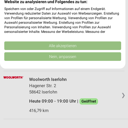
Website zu analysieren und Folgendes zu tun:
Heute 08:00 - 20:00 Uhr |
Geöffnet
Speichern von oder Zugriff auf Informationen auf einem Endgerät.
Verwendung reduzierter Daten zur Auswahl von Werbeanzeigen. Erstellung
406,25 km • Angebote: 1 Prospekt
von Profilen für personalisierte Werbung. Verwendung von Profilen zur
Auswahl personalisierter Werbung. Erstellung von Profilen zur
Personalisierung von Inhalten. Verwendung von Profilen zur Auswahl
KiK Iserlohn
personalisierter Inhalte. Messung der Werbeleistung. Messung der
Performance von Inhalten. Analyse von Zielgruppen durch Statistiken oder
Brinkhofstraße 3
Kombinationen von Daten aus verschiedenen Quellen. Entwicklung und
58642 Iserlohn
Verbesserung der Angebote. Verwendung reduzierter Daten zur Auswahl
Alle akzeptieren
❯
von Inhalten.
Heute 09:00 - 19:00 Uhr |
Geöffnet
Daten können außerhalb der Europäischen Union weitergegeben und in die
Nein, anpassen
USA gesendet werden.
416,49 km • Angebote: 1 Prospekt
Ihre Einwilligung und die cookie Richtlinie gelten ausschließlich für diese
Website/App.
Partnerliste anzeigen (1 IAB-Anbieter)
Woolworth Iserlohn
Wir nutzen Ihre Daten für folgende Zwecke:
Hagener Str. 2
58642 Iserlohn
IAB-Verarbeitungszwecke:
❯
Speichern von oder Zugriff auf Informationen
Heute 09:00 - 19:00 Uhr |
Geöffnet
auf einem Endgerät
416,79 km
Verwendung reduzierter Daten zur Auswahl von
Werbeanzeigen