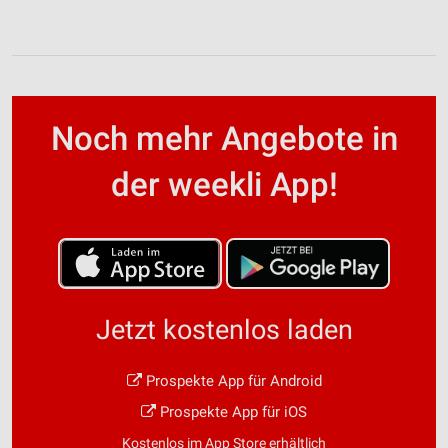
Noch mehr Angebote in
der weekli App!
Jetzt kostenlos laden
Prospekte App für Android
Prospekte App für iOS
Kostenlos im App Store erhältlich