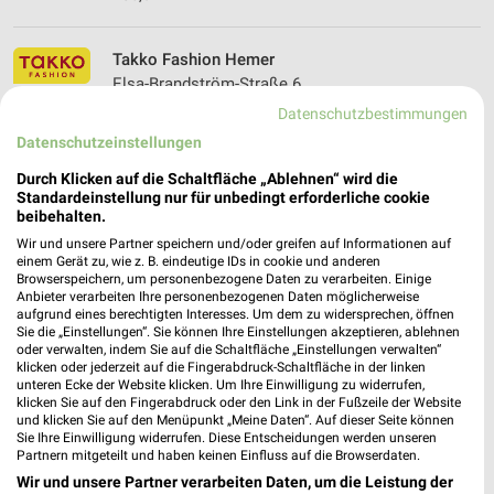
Takko Fashion Hemer
Elsa-Brandström-Straße 6
58675 Hemer
Datenschutzbestimmungen
❯
Datenschutzeinstellungen
Heute 09:00 - 20:00 Uhr |
Geöffnet
Durch Klicken auf die Schaltfläche „Ablehnen“ wird die
406,32 km
Standardeinstellung nur für unbedingt erforderliche cookie
beibehalten.
C&A Hemer
Wir und unsere Partner speichern und/oder greifen auf Informationen auf
einem Gerät zu, wie z. B. eindeutige IDs in cookie und anderen
Elsa-Brandstroem-Strasse 4
Browserspeichern, um personenbezogene Daten zu verarbeiten. Einige
58675 Hemer
Anbieter verarbeiten Ihre personenbezogenen Daten möglicherweise
❯
aufgrund eines berechtigten Interesses. Um dem zu widersprechen, öffnen
Heute 09:00 - 19:00 Uhr |
Geöffnet
Sie die „Einstellungen“. Sie können Ihre Einstellungen akzeptieren, ablehnen
oder verwalten, indem Sie auf die Schaltfläche „Einstellungen verwalten“
406,32 km
klicken oder jederzeit auf die Fingerabdruck-Schaltfläche in der linken
unteren Ecke der Website klicken. Um Ihre Einwilligung zu widerrufen,
klicken Sie auf den Fingerabdruck oder den Link in der Fußzeile der Website
und klicken Sie auf den Menüpunkt „Meine Daten“. Auf dieser Seite können
KiK Hemer
Sie Ihre Einwilligung widerrufen. Diese Entscheidungen werden unseren
Hademareplatz 3
Partnern mitgeteilt und haben keinen Einfluss auf die Browserdaten.
58675 Hemer
Wir und unsere Partner verarbeiten Daten, um die Leistung der
❯