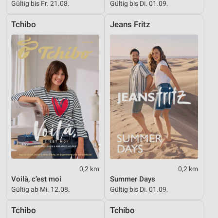
Verwendung reduzierter Daten zur Auswahl von
Gültig bis Fr. 21.08.
Gültig bis Di. 01.09.
Inhalten
Tchibo
Jeans Fritz
IAB-Besonderheiten:
Verwendung genauer Standortdaten
Geräte anhand von aktiv angeforderten
Informationen identifizieren
Nicht-IAB-Verarbeitungszwecke:
Notwendig
Performance
Funktional
Werbung
0,2 km
0,2 km
Voilà, c’est moi
Summer Days
Gültig ab Mi. 12.08.
Gültig bis Di. 01.09.
Tchibo
Tchibo