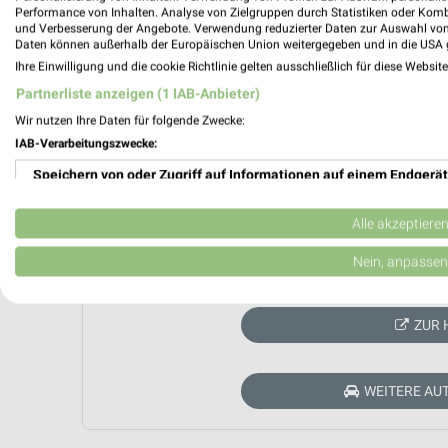
Performance von Inhalten. Analyse von Zielgruppen durch Statistiken oder Kom
und Verbesserung der Angebote. Verwendung reduzierter Daten zur Auswahl von
Daten können außerhalb der Europäischen Union weitergegeben und in die USA 
Ihre Einwilligung und die cookie Richtlinie gelten ausschließlich für diese Websit
Partnerliste anzeigen (1 IAB-Anbieter)
Wir nutzen Ihre Daten für folgende Zwecke:
IAB-Verarbeitungszwecke:
Speichern von oder Zugriff auf Informationen auf einem Endgerät
Verwendung reduzierter Daten zur Auswahl von Werbeanzeigen
Alle akzeptiere
Erstellung von Profilen für personalisierte Werbung
Nein, anpassen
Aktuell kein
Verwendung von Profilen zur Auswahl personalisierter Werbung
ZUR 
Erstellung von Profilen zur Personalisierung von Inhalten
Verwendung von Profilen zur Auswahl personalisierter Inhalte
WEITERE AU
Messung der Werbeleistung