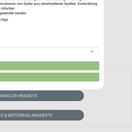
binationen von Daten aus verschiedenen Quellen. Entwicklung
 Inhalten.
gesendet werden.
e/App.
n
e Prospekte vorhanden.
HÄNDLER-WEBSEITE
TO & MOTORRAD ANGEBOTE