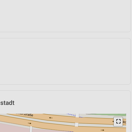
lstadt
⛶