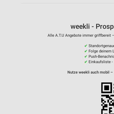
Messung der Performance von Inhalten
Analyse von Zielgruppen durch Statistiken oder Kombinationen 
Quellen
weekli - Pros
Entwicklung und Verbesserung der Angebote
Alle A.T.U Angebote immer griffbereit 
Verwendung reduzierter Daten zur Auswahl von Inhalten
✔
Standortgenau
IAB-Besonderheiten:
✔
Folge deinem L
Verwendung genauer Standortdaten
✔
Push-Benachric
✔
Einkaufsliste -
Geräte anhand von aktiv angeforderten Informationen identifizie
Nutze weekli auch mobil –
Nicht-IAB-Verarbeitungszwecke:
Notwendig
Performance
Funktional
Werbung