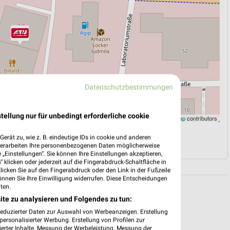
Datenschutzbestimmungen
tellung nur für unbedingt erforderliche cookie
Leaflet
|
©
OpenStreetMap
contributors
erät zu, wie z. B. eindeutige IDs in cookie und anderen
N
NAVIGATION MIT GOOGLE/IOS MAPS
verarbeiten Ihre personenbezogenen Daten möglicherweise
„Einstellungen“. Sie können Ihre Einstellungen akzeptieren,
 klicken oder jederzeit auf die Fingerabdruck-Schaltfläche in
klicken Sie auf den Fingerabdruck oder den Link in der Fußzeile
önnen Sie Ihre Einwilligung widerrufen. Diese Entscheidungen
ten.
ite zu analysieren und Folgendes zu tun:
reduzierter Daten zur Auswahl von Werbeanzeigen. Erstellung
ersonalisierter Werbung. Erstellung von Profilen zur
ierter Inhalte. Messung der Werbeleistung. Messung der