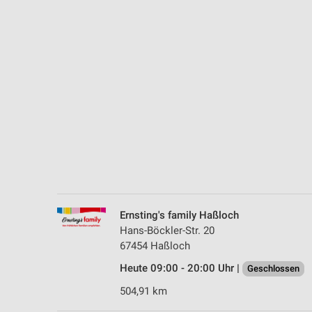
Messung der Performance von Inhalten
Analyse von Zielgruppen durch Statistiken oder Kombinationen 
Quellen
Entwicklung und Verbesserung der Angebote
Verwendung reduzierter Daten zur Auswahl von Inhalten
IAB-Besonderheiten:
Verwendung genauer Standortdaten
Geräte anhand von aktiv angeforderten Informationen identifizie
Nicht-IAB-Verarbeitungszwecke:
Ernsting's family Haßloch
Notwendig
Hans-Böckler-Str. 20
67454 Haßloch
Performance
Heute 09:00 - 20:00 Uhr |
Geschlossen
Funktional
504,91 km
Werbung