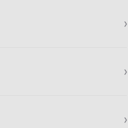
❯
❯
❯