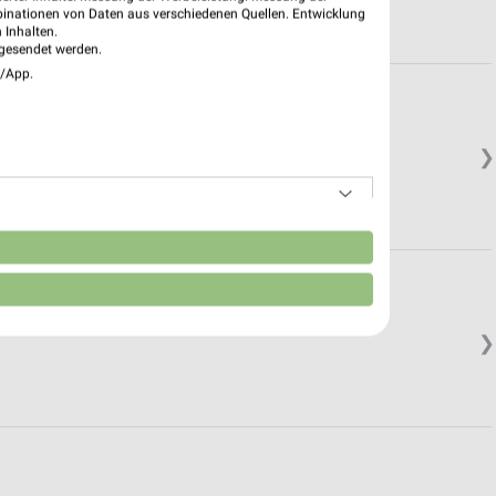
binationen von Daten aus verschiedenen Quellen. Entwicklung
 Inhalten.
gesendet werden.
e/App.
ße
❯
n
raße
❯