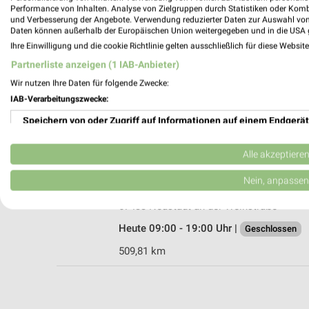
Performance von Inhalten. Analyse von Zielgruppen durch Statistiken oder Kom
und Verbesserung der Angebote. Verwendung reduzierter Daten zur Auswahl von
Daten können außerhalb der Europäischen Union weitergegeben und in die USA 
Ihre Einwilligung und die cookie Richtlinie gelten ausschließlich für diese Websit
Ernsting's family Neustadt a.d. Weinstra
Partnerliste anzeigen (1 IAB-Anbieter)
Adolf-Kolping-Straße 173
Wir nutzen Ihre Daten für folgende Zwecke:
67433 Neustadt a.d. Weinstraße
IAB-Verarbeitungszwecke:
Heute 09:00 - 20:00 Uhr |
Geschlossen
Speichern von oder Zugriff auf Informationen auf einem Endgerät
509,86 km
Verwendung reduzierter Daten zur Auswahl von Werbeanzeigen
Alle akzeptiere
Ernsting's family Neustadt an der Weinst
Erstellung von Profilen für personalisierte Werbung
Nein, anpassen
Hauptstraße 105
Verwendung von Profilen zur Auswahl personalisierter Werbung
67433 Neustadt an der Weinstraße
Heute 09:00 - 19:00 Uhr |
Geschlossen
Erstellung von Profilen zur Personalisierung von Inhalten
509,81 km
Verwendung von Profilen zur Auswahl personalisierter Inhalte
Messung der Werbeleistung