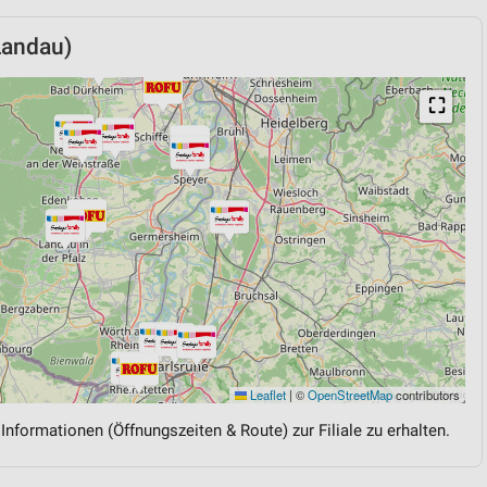
Landau)
⛶
Leaflet
|
©
OpenStreetMap
contributors
 Informationen (Öffnungszeiten & Route) zur Filiale zu erhalten.