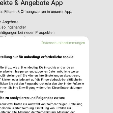
pekte & Angebote App
n Filialen & Öffnungszeiten in unserer App.
e Angebote
ieblingshändler
htigungen bei neuen Prospekten
 Einkauf stressfrei planen
Datenschutzbestimmungen
 App jetzt laden oder QR-Code scannen.
tellung nur für unbedingt erforderliche cookie
erät zu, wie z. B. eindeutige IDs in cookie und anderen
verarbeiten Ihre personenbezogenen Daten möglicherweise
„Einstellungen“. Sie können Ihre Einstellungen akzeptieren,
 klicken oder jederzeit auf die Fingerabdruck-Schaltfläche in
klicken Sie auf den Fingerabdruck oder den Link in der Fußzeile
önnen Sie Ihre Einwilligung widerrufen. Diese Entscheidungen
ten.
ite zu analysieren und Folgendes zu tun:
reduzierter Daten zur Auswahl von Werbeanzeigen. Erstellung
ersonalisierter Werbung. Erstellung von Profilen zur
ierter Inhalte. Messung der Werbeleistung. Messung der