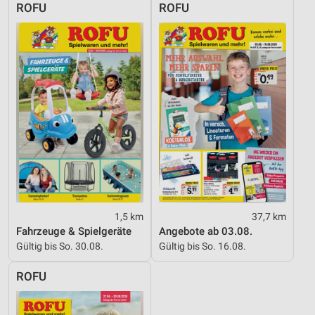
ROFU
ROFU
Geräte anhand von aktiv angeforderten
Informationen identifizieren
Nicht-IAB-Verarbeitungszwecke:
Notwendig
Performance
Funktional
Werbung
1,5 km
37,7 km
Fahrzeuge & Spielgeräte
Angebote ab 03.08.
Gültig bis So. 30.08.
Gültig bis So. 16.08.
ROFU