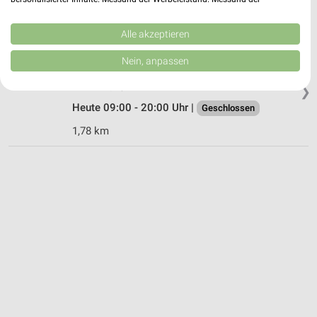
Performance von Inhalten. Analyse von Zielgruppen durch Statistiken oder
1,71 km • Angebote: 2 Prospekte
Kombinationen von Daten aus verschiedenen Quellen. Entwicklung und
Verbesserung der Angebote. Verwendung reduzierter Daten zur Auswahl
Alle akzeptieren
von Inhalten.
Ernsting's family Speyer
Daten können außerhalb der Europäischen Union weitergegeben und in die
Nein, anpassen
USA gesendet werden.
Auestraße 1
Ihre Einwilligung und die cookie Richtlinie gelten ausschließlich für diese
67346 Speyer
❯
Website/App.
Heute 09:00 - 20:00 Uhr |
Geschlossen
Partnerliste anzeigen (1 IAB-Anbieter)
1,78 km
Wir nutzen Ihre Daten für folgende Zwecke:
IAB-Verarbeitungszwecke:
Speichern von oder Zugriff auf Informationen
auf einem Endgerät
Verwendung reduzierter Daten zur Auswahl von
Werbeanzeigen
Erstellung von Profilen für personalisierte
Werbung
Verwendung von Profilen zur Auswahl
personalisierter Werbung