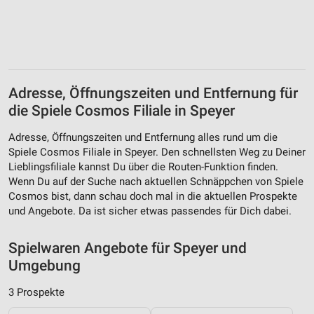
Erstellung von Profilen zur Personalisierung
von Inhalten
Verwendung von Profilen zur Auswahl
personalisierter Inhalte
Adresse, Öffnungszeiten und Entfernung für
Messung der Werbeleistung
die Spiele Cosmos Filiale in Speyer
Messung der Performance von Inhalten
Adresse, Öffnungszeiten und Entfernung alles rund um die
Spiele Cosmos Filiale in Speyer. Den schnellsten Weg zu Deiner
Analyse von Zielgruppen durch Statistiken oder
Lieblingsfiliale kannst Du über die Routen-Funktion finden.
Kombinationen von Daten aus verschiedenen
Quellen
Wenn Du auf der Suche nach aktuellen Schnäppchen von Spiele
Cosmos bist, dann schau doch mal in die aktuellen Prospekte
Entwicklung und Verbesserung der Angebote
und Angebote. Da ist sicher etwas passendes für Dich dabei.
Verwendung reduzierter Daten zur Auswahl von
Spielwaren Angebote für Speyer und
Inhalten
Umgebung
IAB-Besonderheiten:
3 Prospekte
Verwendung genauer Standortdaten