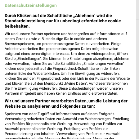
Datenschutzeinstellungen
Durch Klicken auf die Schaltfläche „Ablehnen“ wird die
Standardeinstellung nur für unbedingt erforderliche cookie
beibehalten.
Spielwaren Filialen in der Umgebung
Wir und unsere Partner speichern und/oder greifen auf Informationen auf
einem Gerät zu, wie z. B. eindeutige IDs in cookie und anderen
3 Filialen
Browserspeichern, um personenbezogene Daten zu verarbeiten. Einige
Anbieter verarbeiten Ihre personenbezogenen Daten möglicherweise
aufgrund eines berechtigten Interesses. Um dem zu widersprechen, öffnen
Ernsting's family Speyer
Sie die „Einstellungen“. Sie können Ihre Einstellungen akzeptieren, ablehnen
oder verwalten, indem Sie auf die Schaltfläche „Einstellungen verwalten“
Postplatz 1
klicken oder jederzeit auf die Fingerabdruck-Schaltfläche in der linken
67346 Speyer
unteren Ecke der Website klicken. Um Ihre Einwilligung zu widerrufen,
❯
klicken Sie auf den Fingerabdruck oder den Link in der Fußzeile der Website
Heute 09:00 - 19:00 Uhr |
Geschlossen
und klicken Sie auf den Menüpunkt „Meine Daten“. Auf dieser Seite können
Sie Ihre Einwilligung widerrufen. Diese Entscheidungen werden unseren
0,14 km
Partnern mitgeteilt und haben keinen Einfluss auf die Browserdaten.
Wir und unsere Partner verarbeiten Daten, um die Leistung der
Website zu analysieren und Folgendes zu tun:
Rofu Kinderland Speyer
Speichern von oder Zugriff auf Informationen auf einem Endgerät.
Auestraße 4a
Verwendung reduzierter Daten zur Auswahl von Werbeanzeigen. Erstellung
67346 Speyer
von Profilen für personalisierte Werbung. Verwendung von Profilen zur
❯
Auswahl personalisierter Werbung. Erstellung von Profilen zur
Heute 09:30 - 19:00 Uhr |
Personalisierung von Inhalten. Verwendung von Profilen zur Auswahl
Geschlossen
personalisierter Inhalte. Messung der Werbeleistung. Messung der