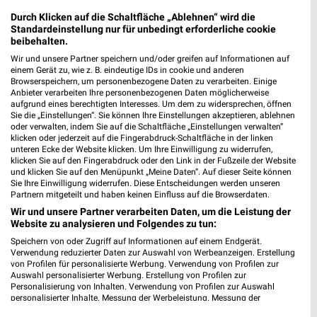
Durch Klicken auf die Schaltfläche „Ablehnen“ wird die
Standardeinstellung nur für unbedingt erforderliche cookie
beibehalten.
Jetzt alle "Grillen" Themen entdecken!
Wir und unsere Partner speichern und/oder greifen auf Informationen auf
einem Gerät zu, wie z. B. eindeutige IDs in cookie und anderen
Browserspeichern, um personenbezogene Daten zu verarbeiten. Einige
Anbieter verarbeiten Ihre personenbezogenen Daten möglicherweise
aufgrund eines berechtigten Interesses. Um dem zu widersprechen, öffnen
Sie die „Einstellungen“. Sie können Ihre Einstellungen akzeptieren, ablehnen
MEHR PROSPEKTE
oder verwalten, indem Sie auf die Schaltfläche „Einstellungen verwalten“
klicken oder jederzeit auf die Fingerabdruck-Schaltfläche in der linken
unteren Ecke der Website klicken. Um Ihre Einwilligung zu widerrufen,
klicken Sie auf den Fingerabdruck oder den Link in der Fußzeile der Website
und klicken Sie auf den Menüpunkt „Meine Daten“. Auf dieser Seite können
Sie Ihre Einwilligung widerrufen. Diese Entscheidungen werden unseren
Partnern mitgeteilt und haben keinen Einfluss auf die Browserdaten.
Wir und unsere Partner verarbeiten Daten, um die Leistung der
weekli - Prospekte & Angebote App
Website zu analysieren und Folgendes zu tun:
Alle BAUHAUS Angebote immer griffbereit – mit der
Speichern von oder Zugriff auf Informationen auf einem Endgerät.
Verwendung reduzierter Daten zur Auswahl von Werbeanzeigen. Erstellung
kostenlosen weekli App für iOS & Android.
von Profilen für personalisierte Werbung. Verwendung von Profilen zur
Auswahl personalisierter Werbung. Erstellung von Profilen zur
✔
Standortgenaue Angebote
Personalisierung von Inhalten. Verwendung von Profilen zur Auswahl
personalisierter Inhalte. Messung der Werbeleistung. Messung der
✔
Folge deinem Lieblingshändler
Performance von Inhalten. Analyse von Zielgruppen durch Statistiken oder
✔
Push-Benachrichtigungen bei neuen Prospekten