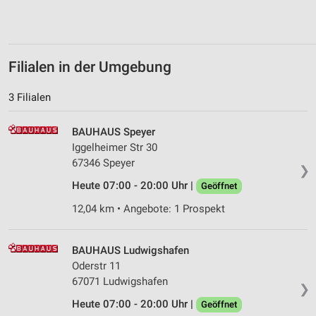
von Inhalten
Verwendung von Profilen zur Auswahl
personalisierter Inhalte
Filialen in der Umgebung
Messung der Werbeleistung
3 Filialen
Messung der Performance von Inhalten
BAUHAUS Speyer
Analyse von Zielgruppen durch Statistiken oder
Iggelheimer Str 30
Kombinationen von Daten aus verschiedenen
Quellen
67346 Speyer
❯
Heute 07:00 - 20:00 Uhr |
Geöffnet
Entwicklung und Verbesserung der Angebote
12,04 km • Angebote: 1 Prospekt
Verwendung reduzierter Daten zur Auswahl von
Inhalten
BAUHAUS Ludwigshafen
IAB-Besonderheiten:
Oderstr 11
Verwendung genauer Standortdaten
67071 Ludwigshafen
❯
Heute 07:00 - 20:00 Uhr |
Geöffnet
Geräte anhand von aktiv angeforderten