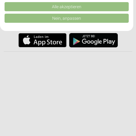
Kombinationen von Daten aus verschiedenen Quellen. Entwicklung und
✔
Einkaufsliste - Einkauf stressfrei planen
Verbesserung der Angebote. Verwendung reduzierter Daten zur Auswahl
Alle akzeptieren
von Inhalten.
Daten können außerhalb der Europäischen Union weitergegeben und in die
Nein, anpassen
JETZT LADEN UND SPAREN!
USA gesendet werden.
Ihre Einwilligung und die cookie Richtlinie gelten ausschließlich für diese
Website/App.
Partnerliste anzeigen (1 IAB-Anbieter)
Wir nutzen Ihre Daten für folgende Zwecke:
IAB-Verarbeitungszwecke:
Speichern von oder Zugriff auf Informationen
auf einem Endgerät
Verwendung reduzierter Daten zur Auswahl von
Werbeanzeigen
Erstellung von Profilen für personalisierte
Werbung
Verwendung von Profilen zur Auswahl
personalisierter Werbung
Erstellung von Profilen zur Personalisierung