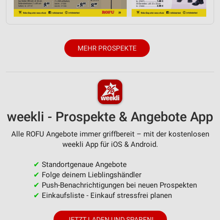
Erstellung von Profilen für personalisierte
Werbung
Verwendung von Profilen zur Auswahl
MEHR PROSPEKTE
personalisierter Werbung
Erstellung von Profilen zur Personalisierung
von Inhalten
Verwendung von Profilen zur Auswahl
personalisierter Inhalte
weekli - Prospekte & Angebote App
Messung der Werbeleistung
Alle ROFU Angebote immer griffbereit – mit der kostenlosen
weekli App für iOS & Android.
Messung der Performance von Inhalten
✔
Standortgenaue Angebote
Analyse von Zielgruppen durch Statistiken oder
✔
Folge deinem Lieblingshändler
Kombinationen von Daten aus verschiedenen
✔
Push-Benachrichtigungen bei neuen Prospekten
Quellen
✔
Einkaufsliste - Einkauf stressfrei planen
Entwicklung und Verbesserung der Angebote
JETZT LADEN UND SPAREN!