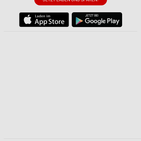
Verwendung reduzierter Daten zur Auswahl von
Inhalten
IAB-Besonderheiten:
Verwendung genauer Standortdaten
Geräte anhand von aktiv angeforderten
Informationen identifizieren
Nicht-IAB-Verarbeitungszwecke:
Notwendig
Performance
Funktional
Werbung