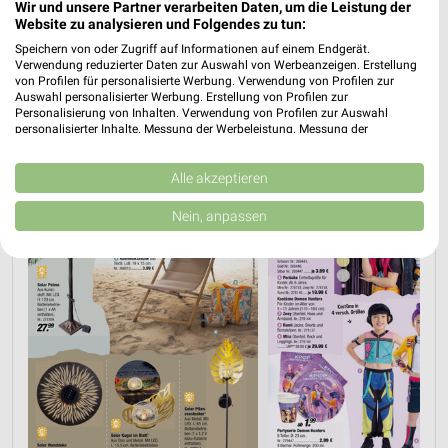
Wir und unsere Partner verarbeiten Daten, um die Leistung der
PROSPEKT BLÄTTERN
Website zu analysieren und Folgendes zu tun:
Speichern von oder Zugriff auf Informationen auf einem Endgerät.
Verwendung reduzierter Daten zur Auswahl von Werbeanzeigen. Erstellung
von Profilen für personalisierte Werbung. Verwendung von Profilen zur
Auswahl personalisierter Werbung. Erstellung von Profilen zur
SOMMER & SONNE
ANGEBOTE FÜR DIE SILVESTER-PARTY
ANGEBOTE
Personalisierung von Inhalten. Verwendung von Profilen zur Auswahl
personalisierter Inhalte. Messung der Werbeleistung. Messung der
Performance von Inhalten. Analyse von Zielgruppen durch Statistiken oder
Kombinationen von Daten aus verschiedenen Quellen. Entwicklung und
Verbesserung der Angebote. Verwendung reduzierter Daten zur Auswahl
Alle akzeptieren
von Inhalten.
Daten können außerhalb der Europäischen Union weitergegeben und in die
Nein, anpassen
USA gesendet werden.
Ihre Einwilligung und die cookie Richtlinie gelten ausschließlich für diese
Website/App.
Partnerliste anzeigen (1 IAB-Anbieter)
Wir nutzen Ihre Daten für folgende Zwecke:
IAB-Verarbeitungszwecke:
Speichern von oder Zugriff auf Informationen
auf einem Endgerät
Verwendung reduzierter Daten zur Auswahl von
Werbeanzeigen