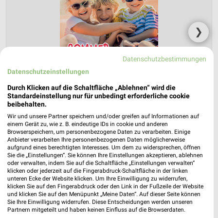
❯
Datenschutzbestimmungen
Datenschutzeinstellungen
Durch Klicken auf die Schaltfläche „Ablehnen“ wird die
Standardeinstellung nur für unbedingt erforderliche cookie
beibehalten.
Wir und unsere Partner speichern und/oder greifen auf Informationen auf
einem Gerät zu, wie z. B. eindeutige IDs in cookie und anderen
Browserspeichern, um personenbezogene Daten zu verarbeiten. Einige
ROFU Prospekt für Rheinstetten ab Mo.
Anbieter verarbeiten Ihre personenbezogenen Daten möglicherweise
den 27.04.
aufgrund eines berechtigten Interesses. Um dem zu widersprechen, öffnen
Sie die „Einstellungen“. Sie können Ihre Einstellungen akzeptieren, ablehnen
oder verwalten, indem Sie auf die Schaltfläche „Einstellungen verwalten“
Sommerkatalog 2026
klicken oder jederzeit auf die Fingerabdruck-Schaltfläche in der linken
Gültig von 27. Apr. bis 30. Aug.
unteren Ecke der Website klicken. Um Ihre Einwilligung zu widerrufen,
klicken Sie auf den Fingerabdruck oder den Link in der Fußzeile der Website
📅
Kalendereintrag erstellen
und klicken Sie auf den Menüpunkt „Meine Daten“. Auf dieser Seite können
Sie Ihre Einwilligung widerrufen. Diese Entscheidungen werden unseren
Partnern mitgeteilt und haben keinen Einfluss auf die Browserdaten.