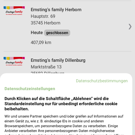
Ernsting's family Herborn
Hauptstr. 69
35745 Herborn
❯
Heute
geschlossen
407,09 km
Ernsting's family Dillenburg
Marktstraße 13
35683 Dillenburg
❯
Datenschutzbestimmungen
Heute
geschlossen
Datenschutzeinstellungen
404,74 km
Durch Klicken auf die Schaltfläche „Ablehnen“ wird die
Standardeinstellung nur für unbedingt erforderliche cookie
beibehalten.
Tchibo Filiale Siegen
Wir und unsere Partner speichern und/oder greifen auf Informationen auf
Am Bahnhof 40
einem Gerät zu, wie z. B. eindeutige IDs in cookie und anderen
57072 Siegen
Browserspeichern, um personenbezogene Daten zu verarbeiten. Einige
❯
Anbieter verarbeiten Ihre personenbezogenen Daten möglicherweise
Heute
geschlossen