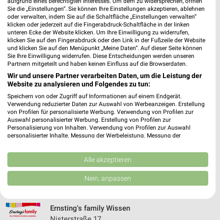
aufgrund eines berechtigten Interesses. Um dem zu widersprechen, öffnen
Sie die „Einstellungen“. Sie können Ihre Einstellungen akzeptieren, ablehnen
413,89 km • Angebote: 5 Prospekte
oder verwalten, indem Sie auf die Schaltfläche „Einstellungen verwalten“
klicken oder jederzeit auf die Fingerabdruck-Schaltfläche in der linken
unteren Ecke der Website klicken. Um Ihre Einwilligung zu widerrufen,
klicken Sie auf den Fingerabdruck oder den Link in der Fußzeile der Website
Ernsting's family Siegen
und klicken Sie auf den Menüpunkt „Meine Daten“. Auf dieser Seite können
Bahnhofstraße 9
Sie Ihre Einwilligung widerrufen. Diese Entscheidungen werden unseren
Partnern mitgeteilt und haben keinen Einfluss auf die Browserdaten.
57072 Siegen
❯
Wir und unsere Partner verarbeiten Daten, um die Leistung der
Heute
geschlossen
Website zu analysieren und Folgendes zu tun:
413,70 km
Speichern von oder Zugriff auf Informationen auf einem Endgerät.
Verwendung reduzierter Daten zur Auswahl von Werbeanzeigen. Erstellung
von Profilen für personalisierte Werbung. Verwendung von Profilen zur
Auswahl personalisierter Werbung. Erstellung von Profilen zur
KODi Wissen (Sieg)
Personalisierung von Inhalten. Verwendung von Profilen zur Auswahl
personalisierter Inhalte. Messung der Werbeleistung. Messung der
Rathausstraße 24
Performance von Inhalten. Analyse von Zielgruppen durch Statistiken oder
57537 Wissen (Sieg)
❯
Kombinationen von Daten aus verschiedenen Quellen. Entwicklung und
Verbesserung der Angebote. Verwendung reduzierter Daten zur Auswahl
Alle akzeptieren
Heute
geschlossen
von Inhalten.
Daten können außerhalb der Europäischen Union weitergegeben und in die
Nein, anpassen
435,92 km
USA gesendet werden.
Ihre Einwilligung und die cookie Richtlinie gelten ausschließlich für diese
Website/App.
Ernsting's family Wissen
Partnerliste anzeigen (1 IAB-Anbieter)
Nisterstraße 17