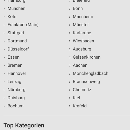
›
Hamburg
›
Bielefeld
›
München
›
Bonn
›
Köln
›
Mannheim
›
Frankfurt (Main)
›
Münster
›
Stuttgart
›
Karlsruhe
›
Dortmund
›
Wiesbaden
›
Düsseldorf
›
Augsburg
›
Essen
›
Gelsenkirchen
›
Bremen
›
Aachen
›
Hannover
›
Mönchengladbach
›
Leipzig
›
Braunschweig
›
Nürnberg
›
Chemnitz
›
Duisburg
›
Kiel
›
Bochum
›
Krefeld
Top Kategorien