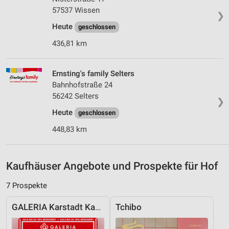
Wir nutzen Ihre Daten für folgende Zwecke:
57537 Wissen
❯
IAB-Verarbeitungszwecke:
Heute
geschlossen
Speichern von oder Zugriff auf Informationen
436,81 km
auf einem Endgerät
Verwendung reduzierter Daten zur Auswahl von
Ernsting's family Selters
Werbeanzeigen
Bahnhofstraße 24
Erstellung von Profilen für personalisierte
56242 Selters
❯
Werbung
Heute
geschlossen
Verwendung von Profilen zur Auswahl
448,83 km
personalisierter Werbung
Erstellung von Profilen zur Personalisierung
von Inhalten
Kaufhäuser Angebote und Prospekte für Hof
Verwendung von Profilen zur Auswahl
7 Prospekte
personalisierter Inhalte
GALERIA Karstadt Kaufhof
Tchibo
Messung der Werbeleistung