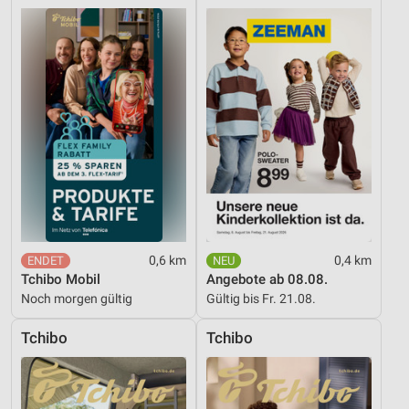
Inhalten
IAB-Besonderheiten:
Verwendung genauer Standortdaten
Geräte anhand von aktiv angeforderten
Informationen identifizieren
Nicht-IAB-Verarbeitungszwecke:
Notwendig
Performance
Funktional
0,6 km
0,4 km
Tchibo Mobil
Angebote ab 08.08.
Werbung
Noch morgen gültig
Gültig bis Fr. 21.08.
Tchibo
Tchibo