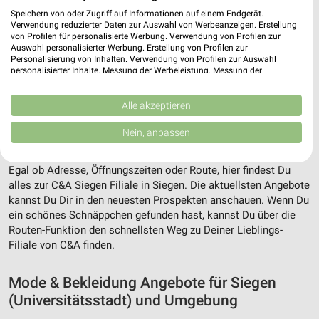
Speichern von oder Zugriff auf Informationen auf einem Endgerät.
Verwendung reduzierter Daten zur Auswahl von Werbeanzeigen. Erstellung
von Profilen für personalisierte Werbung. Verwendung von Profilen zur
Auswahl personalisierter Werbung. Erstellung von Profilen zur
Personalisierung von Inhalten. Verwendung von Profilen zur Auswahl
personalisierter Inhalte. Messung der Werbeleistung. Messung der
Performance von Inhalten. Analyse von Zielgruppen durch Statistiken oder
Kombinationen von Daten aus verschiedenen Quellen. Entwicklung und
Verbesserung der Angebote. Verwendung reduzierter Daten zur Auswahl
Alle akzeptieren
von Inhalten.
Adresse, Öffnungszeiten und Route für die
Daten können außerhalb der Europäischen Union weitergegeben und in die
Nein, anpassen
USA gesendet werden.
C&A Siegen Filiale in Siegen
Ihre Einwilligung und die cookie Richtlinie gelten ausschließlich für diese
Website/App.
Egal ob Adresse, Öffnungszeiten oder Route, hier findest Du
alles zur C&A Siegen Filiale in Siegen. Die aktuellsten Angebote
Partnerliste anzeigen (1 IAB-Anbieter)
kannst Du Dir in den neuesten Prospekten anschauen. Wenn Du
Wir nutzen Ihre Daten für folgende Zwecke:
ein schönes Schnäppchen gefunden hast, kannst Du über die
IAB-Verarbeitungszwecke:
Routen-Funktion den schnellsten Weg zu Deiner Lieblings-
Speichern von oder Zugriff auf Informationen
Filiale von C&A finden.
auf einem Endgerät
Mode & Bekleidung Angebote für Siegen
Verwendung reduzierter Daten zur Auswahl von
Werbeanzeigen
(Universitätsstadt) und Umgebung