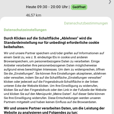
❯
Heute 09:30 - 20:00 Uhr |
Geöffnet
46,57 km
Datenschutzbestimmungen
Datenschutzeinstellungen
C&A Wetzlar
Bahnhofstrasse 19
Durch Klicken auf die Schaltfläche „Ablehnen“ wird die
35576 Wetzlar
Standardeinstellung nur für unbedingt erforderliche cookie
❯
beibehalten.
Heute 10:00 - 20:00 Uhr |
Geöffnet
Wir und unsere Partner speichern und/oder greifen auf Informationen auf
einem Gerät zu, wie z. B. eindeutige IDs in cookie und anderen
48,67 km
Browserspeichern, um personenbezogene Daten zu verarbeiten. Einige
Anbieter verarbeiten Ihre personenbezogenen Daten möglicherweise
aufgrund eines berechtigten Interesses. Um dem zu widersprechen, öffnen
Sie die „Einstellungen“. Sie können Ihre Einstellungen akzeptieren, ablehnen
oder verwalten, indem Sie auf die Schaltfläche „Einstellungen verwalten“
klicken oder jederzeit auf die Fingerabdruck-Schaltfläche in der linken
unteren Ecke der Website klicken. Um Ihre Einwilligung zu widerrufen,
klicken Sie auf den Fingerabdruck oder den Link in der Fußzeile der Website
und klicken Sie auf den Menüpunkt „Meine Daten“. Auf dieser Seite können
Sie Ihre Einwilligung widerrufen. Diese Entscheidungen werden unseren
Partnern mitgeteilt und haben keinen Einfluss auf die Browserdaten.
Wir und unsere Partner verarbeiten Daten, um die Leistung der
Website zu analysieren und Folgendes zu tun: