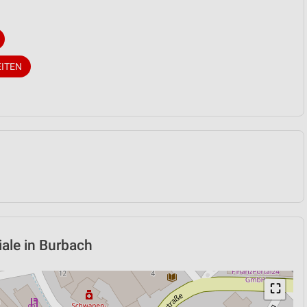
EITEN
liale in Burbach
⛶