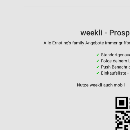
Messung der Performance von Inhalten
Analyse von Zielgruppen durch Statistiken oder Kombinationen 
Quellen
weekli - Pros
Entwicklung und Verbesserung der Angebote
Alle Ernsting's family Angebote immer griffb
Verwendung reduzierter Daten zur Auswahl von Inhalten
IAB-Besonderheiten:
✔
Standortgenau
✔
Folge deinem L
Verwendung genauer Standortdaten
✔
Push-Benachric
✔
Einkaufsliste -
Geräte anhand von aktiv angeforderten Informationen identifizie
Nutze weekli auch mobil –
Nicht-IAB-Verarbeitungszwecke:
Notwendig
Performance
Funktional
Werbung