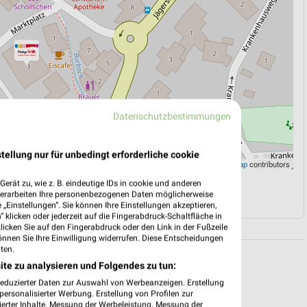
Datenschutzbestimmungen
tellung nur für unbedingt erforderliche cookie
Leaflet
|
©
OpenStreetMap
contributors
erät zu, wie z. B. eindeutige IDs in cookie und anderen
N
NAVIGATION MIT GOOGLE/IOS MAPS
verarbeiten Ihre personenbezogenen Daten möglicherweise
„Einstellungen“. Sie können Ihre Einstellungen akzeptieren,
 klicken oder jederzeit auf die Fingerabdruck-Schaltfläche in
klicken Sie auf den Fingerabdruck oder den Link in der Fußzeile
önnen Sie Ihre Einwilligung widerrufen. Diese Entscheidungen
ten.
ite zu analysieren und Folgendes zu tun:
reduzierter Daten zur Auswahl von Werbeanzeigen. Erstellung
ersonalisierter Werbung. Erstellung von Profilen zur
ierter Inhalte. Messung der Werbeleistung. Messung der