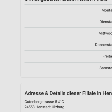
Mont
Dienst
Mittwo
Donnerst
Freit
Samst
Adresse & Details
dieser Filiale in He
Gutenbergstrasse 5 // C
24558 Henstedt-Ulzburg