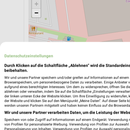
+
−
Datenschutzeinstellungen
Durch Klicken auf die Schaltfläche „Ablehnen“ wird die Standardeins
beibehalten.
Wir und unsere Partner speichern und/oder greifen auf Informationen auf einem G
Browserspeichern, um personenbezogene Daten zu verarbeiten. Einige Anbieter 
aufgrund eines berechtigten Interesses. Um dem zu widersprechen, öffnen Sie die 
ablehnen oder verwalten, indem Sie auf die Schaltfläche „Einstellungen verwalten“
ÖPNV ANZEIGEN
LADESÄULEN ANZEIGE
der linken unteren Ecke der Website klicken. Um Ihre Einwilligung zu widerrufen, 
der Website und klicken Sie auf den Menüpunkt „Meine Daten“. Auf dieser Seite k
werden unseren Partnern mitgeteilt und haben keinen Einfluss auf die Browserda
Wir und unsere Partner verarbeiten Daten, um die Leistung der Webs
Aktuelle Angebote in dieser Filiale
Speichern von oder Zugriff auf Informationen auf einem Endgerät. Verwendung 
Anzahl Prospekte: 1
von Profilen für personalisierte Werbung. Verwendung von Profilen zur Auswahl p
Letztes Prospektupdate: vor 3 Tagen
Personalisierung von Inhalten. Verwendung von Profilen zur Auswahl personalis