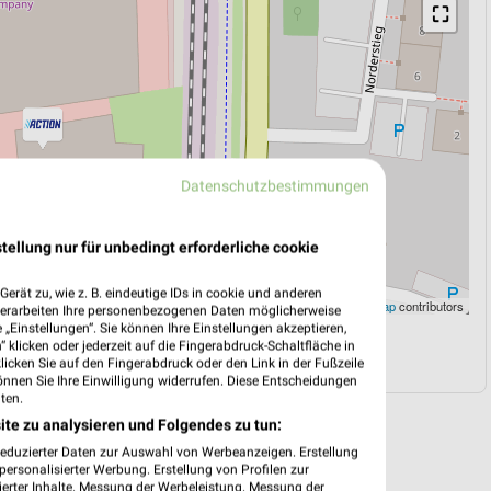
⛶
Datenschutzbestimmungen
tellung nur für unbedingt erforderliche cookie
erät zu, wie z. B. eindeutige IDs in cookie und anderen
Leaflet
|
©
OpenStreetMap
contributors
verarbeiten Ihre personenbezogenen Daten möglicherweise
„Einstellungen“. Sie können Ihre Einstellungen akzeptieren,
 klicken oder jederzeit auf die Fingerabdruck-Schaltfläche in
N
NAVIGATION MIT GOOGLE/IOS MAPS
klicken Sie auf den Fingerabdruck oder den Link in der Fußzeile
önnen Sie Ihre Einwilligung widerrufen. Diese Entscheidungen
ten.
ite zu analysieren und Folgendes zu tun:
reduzierter Daten zur Auswahl von Werbeanzeigen. Erstellung
ersonalisierter Werbung. Erstellung von Profilen zur
ierter Inhalte. Messung der Werbeleistung. Messung der