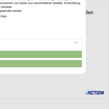
binationen von Daten aus verschiedenen Quellen. Entwicklung
 Inhalten.
gesendet werden.
Prospekt für Henstedt-Ulzburg ab Mi. den
e/App.
 05. Aug. bis 11. Aug.
reintrag erstellen
EKT BLÄTTERN
n