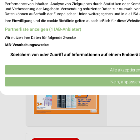
Performance von Inhalten. Analyse von Zielgruppen durch Statistiken oder Kom
und Verbesserung der Angebote. Verwendung reduzierter Daten zur Auswahl von
Daten können außerhalb der Europäischen Union weitergegeben und in die USA 
Action 
Ihre Einwilligung und die cookie Richtlinie gelten ausschließlich für diese Websit
05.08.
Partnerliste anzeigen (1 IAB-Anbieter)
Gültig von
Wir nutzen Ihre Daten für folgende Zwecke:
📅
Kalende
IAB-Verarbeitungszwecke:
Speichern von oder Zugriff auf Informationen auf einem Endgerät
PROSP
❯
Verwendung reduzierter Daten zur Auswahl von Werbeanzeigen
Alle akzeptiere
Erstellung von Profilen für personalisierte Werbung
Nein, anpassen
Verwendung von Profilen zur Auswahl personalisierter Werbung
Erstellung von Profilen zur Personalisierung von Inhalten
Verwendung von Profilen zur Auswahl personalisierter Inhalte
Messung der Werbeleistung