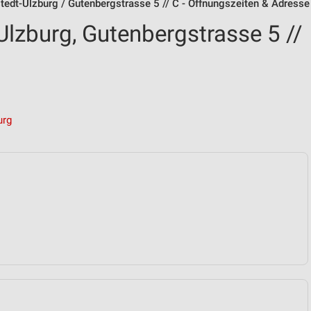
tedt-Ulzburg / Gutenbergstrasse 5 // C - Öffnungszeiten & Adresse
Ulzburg, Gutenbergstrasse 5 //
urg