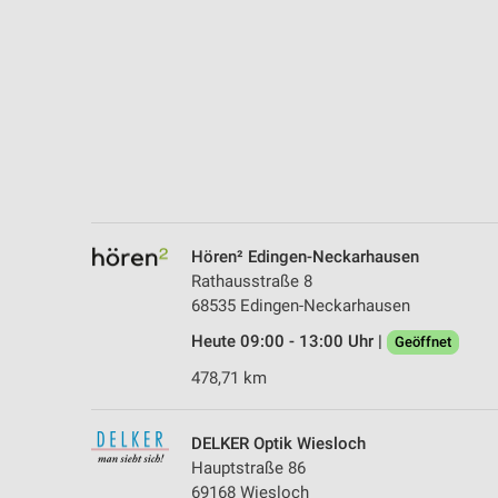
Messung der Performance von Inhalten
Analyse von Zielgruppen durch Statistiken oder Kombinationen 
Quellen
Entwicklung und Verbesserung der Angebote
Verwendung reduzierter Daten zur Auswahl von Inhalten
IAB-Besonderheiten:
Verwendung genauer Standortdaten
Hören² Edingen-Neckarhausen
Rathausstraße 8
Geräte anhand von aktiv angeforderten Informationen identifizie
68535 Edingen-Neckarhausen
Nicht-IAB-Verarbeitungszwecke:
Heute 09:00 - 13:00 Uhr |
Geöffnet
Notwendig
478,71 km
Performance
DELKER Optik Wiesloch
Funktional
Hauptstraße 86
69168 Wiesloch
Werbung