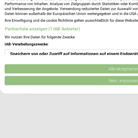
DELKER Optik Heidelberg
Performance von Inhalten. Analyse von Zielgruppen durch Statistiken oder Kom
und Verbesserung der Angebote. Verwendung reduzierter Daten zur Auswahl von
Hauptstraße 71
Daten können außerhalb der Europäischen Union weitergegeben und in die USA 
69117 Heidelberg
Ihre Einwilligung und die cookie Richtlinie gelten ausschließlich für diese Websit
Heute 09:30 - 19:00 Uhr |
Geöffnet
Partnerliste anzeigen (1 IAB-Anbieter)
477,36 km
Wir nutzen Ihre Daten für folgende Zwecke:
IAB-Verarbeitungszwecke:
Speichern von oder Zugriff auf Informationen auf einem Endgerät
mona&lisa Heidelberg
Wilhelmstraße 13
Verwendung reduzierter Daten zur Auswahl von Werbeanzeigen
69115 Heidelberg
Alle akzeptiere
Heute 09:00 - 13:00 Uhr |
Geöffnet
Erstellung von Profilen für personalisierte Werbung
Nein, anpassen
478,77 km
Verwendung von Profilen zur Auswahl personalisierter Werbung
Erstellung von Profilen zur Personalisierung von Inhalten
Verwendung von Profilen zur Auswahl personalisierter Inhalte
Messung der Werbeleistung