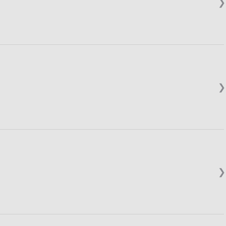
❯
❯
❯