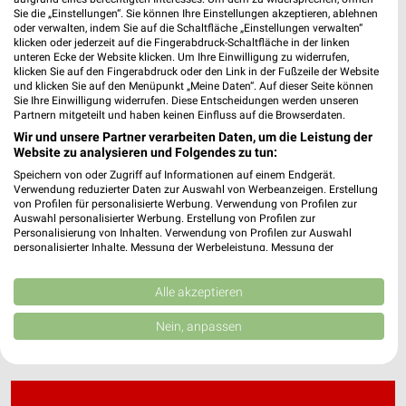
Sie die „Einstellungen“. Sie können Ihre Einstellungen akzeptieren, ablehnen
oder verwalten, indem Sie auf die Schaltfläche „Einstellungen verwalten“
klicken oder jederzeit auf die Fingerabdruck-Schaltfläche in der linken
Friedrich Kreis Filialen & Öffnungszeiten für
unteren Ecke der Website klicken. Um Ihre Einwilligung zu widerrufen,
Heddesheim
klicken Sie auf den Fingerabdruck oder den Link in der Fußzeile der Website
und klicken Sie auf den Menüpunkt „Meine Daten“. Auf dieser Seite können
Sie Ihre Einwilligung widerrufen. Diese Entscheidungen werden unseren
Partnern mitgeteilt und haben keinen Einfluss auf die Browserdaten.
Wir und unsere Partner verarbeiten Daten, um die Leistung der
FRISTO Online Prospekt für Mannheim
Website zu analysieren und Folgendes zu tun:
Speichern von oder Zugriff auf Informationen auf einem Endgerät.
Verwendung reduzierter Daten zur Auswahl von Werbeanzeigen. Erstellung
von Profilen für personalisierte Werbung. Verwendung von Profilen zur
Auswahl personalisierter Werbung. Erstellung von Profilen zur
Füllhorn Landau Biomarkt Filialen &
Personalisierung von Inhalten. Verwendung von Profilen zur Auswahl
personalisierter Inhalte. Messung der Werbeleistung. Messung der
Öffnungszeiten für Bruchsal
Performance von Inhalten. Analyse von Zielgruppen durch Statistiken oder
Kombinationen von Daten aus verschiedenen Quellen. Entwicklung und
Verbesserung der Angebote. Verwendung reduzierter Daten zur Auswahl
Alle akzeptieren
von Inhalten.
Daten können außerhalb der Europäischen Union weitergegeben und in die
Nein, anpassen
USA gesendet werden.
Ihre Einwilligung und die cookie Richtlinie gelten ausschließlich für diese
Website/App.
Partnerliste anzeigen (1 IAB-Anbieter)