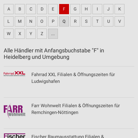
A
B
C
D
E
F
G
H
I
J
K
L
M
N
O
P
Q
R
S
T
U
V
W
X
Y
Z
...
Alle Händler mit Anfangsbuchstabe "F" in
Heidelberg und Umgebung
Fahrrad XXL Filialen & Öffnungszeiten für
Ludwigshafen
Farr Wohnwelt Filialen & Öffnungszeiten für
Remchingen-Nöttingen
Fischer Raumausstattung Filialen &