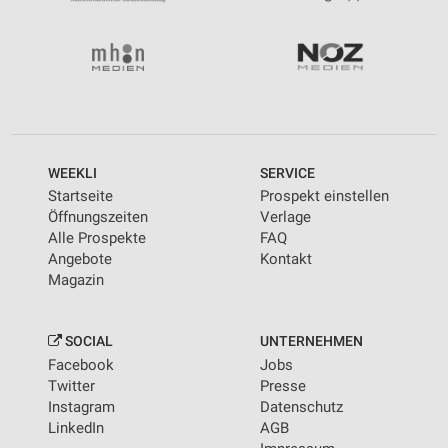
Messung der Performance von Inhalten
Analyse von Zielgruppen durch Statistiken oder
Kombinationen von Daten aus verschiedenen
Quellen
Entwicklung und Verbesserung der Angebote
Verwendung reduzierter Daten zur Auswahl von
WEEKLI
SERVICE
Inhalten
Startseite
Prospekt einstellen
IAB-Besonderheiten:
Öffnungszeiten
Verlage
Alle Prospekte
FAQ
Verwendung genauer Standortdaten
Angebote
Kontakt
Magazin
Geräte anhand von aktiv angeforderten
Informationen identifizieren
Nicht-IAB-Verarbeitungszwecke:
SOCIAL
UNTERNEHMEN
Facebook
Jobs
Notwendig
Twitter
Presse
Instagram
Datenschutz
Performance
LinkedIn
AGB