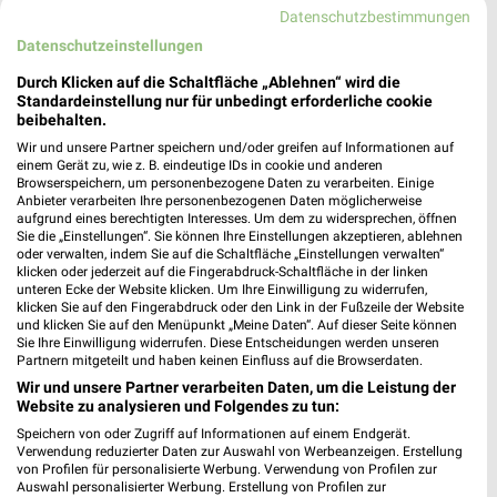
Datenschutzbestimmungen
484,99 km • Angebote: 2 Prospekte
Datenschutzeinstellungen
Durch Klicken auf die Schaltfläche „Ablehnen“ wird die
KiK Sandhausen
Standardeinstellung nur für unbedingt erforderliche cookie
beibehalten.
Hauptstraße 116
69207 Sandhausen
Wir und unsere Partner speichern und/oder greifen auf Informationen auf
❯
einem Gerät zu, wie z. B. eindeutige IDs in cookie und anderen
Heute 09:00 - 16:00 Uhr |
Geschlossen
Browserspeichern, um personenbezogene Daten zu verarbeiten. Einige
Anbieter verarbeiten Ihre personenbezogenen Daten möglicherweise
484,98 km • Angebote: 1 Prospekt
aufgrund eines berechtigten Interesses. Um dem zu widersprechen, öffnen
Sie die „Einstellungen“. Sie können Ihre Einstellungen akzeptieren, ablehnen
oder verwalten, indem Sie auf die Schaltfläche „Einstellungen verwalten“
klicken oder jederzeit auf die Fingerabdruck-Schaltfläche in der linken
KiK Schwetzingen Süd
unteren Ecke der Website klicken. Um Ihre Einwilligung zu widerrufen,
Südtangente 1-3
klicken Sie auf den Fingerabdruck oder den Link in der Fußzeile der Website
und klicken Sie auf den Menüpunkt „Meine Daten“. Auf dieser Seite können
68723 Schwetzingen Süd
❯
Sie Ihre Einwilligung widerrufen. Diese Entscheidungen werden unseren
Partnern mitgeteilt und haben keinen Einfluss auf die Browserdaten.
Heute 09:00 - 19:00 Uhr |
Geschlossen
Wir und unsere Partner verarbeiten Daten, um die Leistung der
485,83 km • Angebote: 1 Prospekt
Website zu analysieren und Folgendes zu tun:
Speichern von oder Zugriff auf Informationen auf einem Endgerät.
Verwendung reduzierter Daten zur Auswahl von Werbeanzeigen. Erstellung
Tchibo Filiale mit Kaffee Bar Schwetzingen
von Profilen für personalisierte Werbung. Verwendung von Profilen zur
Auswahl personalisierter Werbung. Erstellung von Profilen zur
Mannheimer Strasse 4