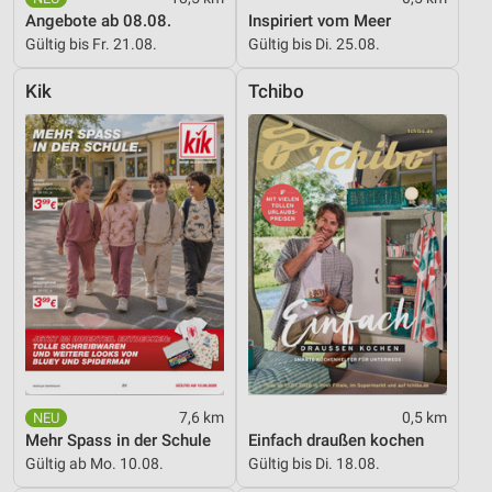
Angebote ab 08.08.
Inspiriert vom Meer
Geräte anhand von aktiv angeforderten
Gültig bis Fr. 21.08.
Gültig bis Di. 25.08.
Informationen identifizieren
Kik
Tchibo
Nicht-IAB-Verarbeitungszwecke:
Notwendig
Performance
Funktional
Werbung
7,6 km
0,5 km
Mehr Spass in der Schule
Einfach draußen kochen
Gültig ab Mo. 10.08.
Gültig bis Di. 18.08.