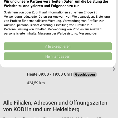
Wir und unsere Partner verarbeiten Daten, um die Leistung der
Website zu analysieren und Folgendes zu tun:
KODi Hofheim am Taunus
Speichern von oder Zugriff auf Informationen auf einem Endgerät.
Am alten Bach 2-4
Verwendung reduzierter Daten zur Auswahl von Werbeanzeigen. Erstellung
von Profilen für personalisierte Werbung. Verwendung von Profilen zur
65719 Hofheim am Taunus
❯
Auswahl personalisierter Werbung. Erstellung von Profilen zur
Personalisierung von Inhalten. Verwendung von Profilen zur Auswahl
Heute 09:00 - 19:00 Uhr |
Geschlossen
personalisierter Inhalte. Messung der Werbeleistung. Messung der
Performance von Inhalten. Analyse von Zielgruppen durch Statistiken oder
438,18 km
Kombinationen von Daten aus verschiedenen Quellen. Entwicklung und
Verbesserung der Angebote. Verwendung reduzierter Daten zur Auswahl
Alle akzeptieren
von Inhalten.
KODi Frankfurt am Main
Daten können außerhalb der Europäischen Union weitergegeben und in die
Nein, anpassen
USA gesendet werden.
Leipziger Str. 44
Ihre Einwilligung und die cookie Richtlinie gelten ausschließlich für diese
60487 Frankfurt am Main
❯
Website/App.
Heute 09:00 - 19:00 Uhr |
Geschlossen
Partnerliste anzeigen (1 IAB-Anbieter)
424,59 km
Wir nutzen Ihre Daten für folgende Zwecke:
IAB-Verarbeitungszwecke:
Speichern von oder Zugriff auf Informationen
auf einem Endgerät
Alle Filialen, Adressen und Öffnungszeiten
von KODi in und um Heidelberg
Verwendung reduzierter Daten zur Auswahl von
Werbeanzeigen