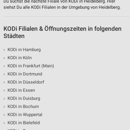
Du suchst die nächste Filiale von KODi in Heidelberg. Hier
siehst Du alle KODi Filialen in der Umgebung von Heidelberg.
Erstellung von Profilen für personalisierte
Werbung
Verwendung von Profilen zur Auswahl
KODi Filialen & Öffnungszeiten in folgenden
personalisierter Werbung
Städten
Erstellung von Profilen zur Personalisierung
von Inhalten
›
KODi in Hamburg
›
KODi in Köln
Verwendung von Profilen zur Auswahl
›
KODi in Frankfurt (Main)
personalisierter Inhalte
›
KODi in Dortmund
Messung der Werbeleistung
›
KODi in Düsseldorf
Messung der Performance von Inhalten
›
KODi in Essen
›
KODi in Duisburg
Analyse von Zielgruppen durch Statistiken oder
›
KODi in Bochum
Kombinationen von Daten aus verschiedenen
Quellen
›
KODi in Wuppertal
›
KODi in Bielefeld
Entwicklung und Verbesserung der Angebote