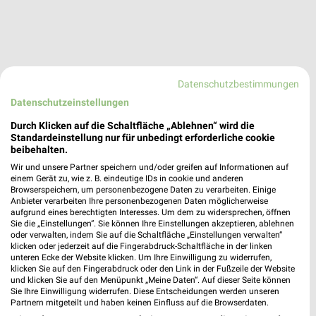
Datenschutzbestimmungen
Datenschutzeinstellungen
KODi Aschaffenburg
Sandgasse 23-25
Durch Klicken auf die Schaltfläche „Ablehnen“ wird die
63739 Aschaffenburg
Standardeinstellung nur für unbedingt erforderliche cookie
❯
beibehalten.
Heute 09:00 - 18:30 Uhr |
Geschlossen
Wir und unsere Partner speichern und/oder greifen auf Informationen auf
einem Gerät zu, wie z. B. eindeutige IDs in cookie und anderen
409,61 km
Browserspeichern, um personenbezogene Daten zu verarbeiten. Einige
Anbieter verarbeiten Ihre personenbezogenen Daten möglicherweise
aufgrund eines berechtigten Interesses. Um dem zu widersprechen, öffnen
KODi Frankfurt am Main
Sie die „Einstellungen“. Sie können Ihre Einstellungen akzeptieren, ablehnen
oder verwalten, indem Sie auf die Schaltfläche „Einstellungen verwalten“
Hedderichstr. 47-49
klicken oder jederzeit auf die Fingerabdruck-Schaltfläche in der linken
60594 Frankfurt am Main
unteren Ecke der Website klicken. Um Ihre Einwilligung zu widerrufen,
❯
klicken Sie auf den Fingerabdruck oder den Link in der Fußzeile der Website
Heute 09:30 - 19:00 Uhr |
Geschlossen
und klicken Sie auf den Menüpunkt „Meine Daten“. Auf dieser Seite können
Sie Ihre Einwilligung widerrufen. Diese Entscheidungen werden unseren
424,02 km
Partnern mitgeteilt und haben keinen Einfluss auf die Browserdaten.