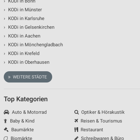
›
KODi in Bonn
Verwendung reduzierter Daten zur Auswahl von
›
KODi in Münster
Inhalten
›
KODi in Karlsruhe
IAB-Besonderheiten:
›
KODi in Gelsenkirchen
Verwendung genauer Standortdaten
›
KODi in Aachen
Geräte anhand von aktiv angeforderten
›
KODi in Mönchengladbach
Informationen identifizieren
›
KODi in Krefeld
Nicht-IAB-Verarbeitungszwecke:
›
KODi in Oberhausen
Notwendig
WEITERE STÄDTE
Performance
Funktional
Top Kategorien
Werbung
Auto & Motorrad
Optiker & Hörakustik
Baby & Kind
Reisen & Tourismus
Baumärkte
Restaurant
Biomärkte
Schreibwaren & Büro