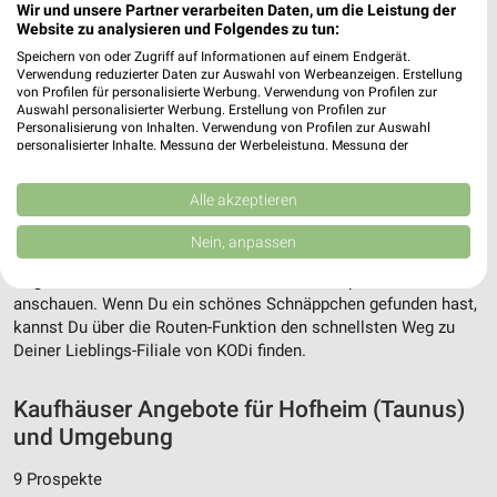
Wir und unsere Partner verarbeiten Daten, um die Leistung der
Website zu analysieren und Folgendes zu tun:
Speichern von oder Zugriff auf Informationen auf einem Endgerät.
Verwendung reduzierter Daten zur Auswahl von Werbeanzeigen. Erstellung
von Profilen für personalisierte Werbung. Verwendung von Profilen zur
Auswahl personalisierter Werbung. Erstellung von Profilen zur
Personalisierung von Inhalten. Verwendung von Profilen zur Auswahl
personalisierter Inhalte. Messung der Werbeleistung. Messung der
Adresse, Öffnungszeiten und Route für die
Performance von Inhalten. Analyse von Zielgruppen durch Statistiken oder
Kombinationen von Daten aus verschiedenen Quellen. Entwicklung und
KODi Filiale in Hofheim am Taunus
Verbesserung der Angebote. Verwendung reduzierter Daten zur Auswahl
Alle akzeptieren
von Inhalten.
Egal ob Adresse, Öffnungszeiten oder Route, hier findest Du
Daten können außerhalb der Europäischen Union weitergegeben und in die
Nein, anpassen
USA gesendet werden.
alles zur KODi Filiale in Hofheim am Taunus. Die aktuellsten
Ihre Einwilligung und die cookie Richtlinie gelten ausschließlich für diese
Angebote kannst Du Dir in den neuesten Prospekten
Website/App.
anschauen. Wenn Du ein schönes Schnäppchen gefunden hast,
Partnerliste anzeigen (1 IAB-Anbieter)
kannst Du über die Routen-Funktion den schnellsten Weg zu
Deiner Lieblings-Filiale von KODi finden.
Wir nutzen Ihre Daten für folgende Zwecke:
IAB-Verarbeitungszwecke:
Kaufhäuser Angebote für Hofheim (Taunus)
Speichern von oder Zugriff auf Informationen
auf einem Endgerät
und Umgebung
Verwendung reduzierter Daten zur Auswahl von
9 Prospekte
Werbeanzeigen