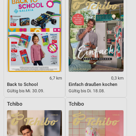
Verwendung reduzierter Daten zur Auswahl von
Inhalten
IAB-Besonderheiten:
Verwendung genauer Standortdaten
Geräte anhand von aktiv angeforderten
Informationen identifizieren
Nicht-IAB-Verarbeitungszwecke:
Notwendig
6,7 km
0,3 km
Performance
Back to School
Einfach draußen kochen
Gültig bis Mi. 30.09.
Gültig bis Di. 18.08.
Funktional
Tchibo
Tchibo
Werbung