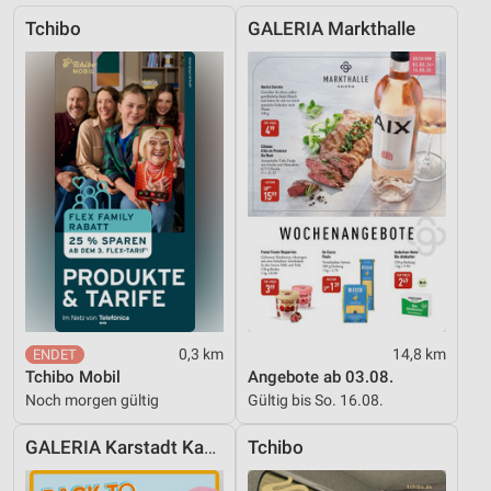
Tchibo
GALERIA Markthalle
Erstellung von Profilen für personalisierte
Werbung
Verwendung von Profilen zur Auswahl
personalisierter Werbung
Erstellung von Profilen zur Personalisierung
von Inhalten
Verwendung von Profilen zur Auswahl
personalisierter Inhalte
Messung der Werbeleistung
Messung der Performance von Inhalten
0,3 km
14,8 km
Tchibo Mobil
Angebote ab 03.08.
Analyse von Zielgruppen durch Statistiken oder
Noch morgen gültig
Gültig bis So. 16.08.
Kombinationen von Daten aus verschiedenen
Quellen
GALERIA Karstadt Kaufhof
Tchibo
Entwicklung und Verbesserung der Angebote