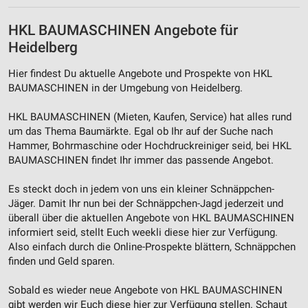
Messung der Performance von Inhalten
HKL BAUMASCHINEN Angebote für
Analyse von Zielgruppen durch Statistiken oder
Kombinationen von Daten aus verschiedenen
Heidelberg
Quellen
Hier findest Du aktuelle Angebote und Prospekte von HKL
Entwicklung und Verbesserung der Angebote
BAUMASCHINEN in der Umgebung von Heidelberg.
Verwendung reduzierter Daten zur Auswahl von
HKL BAUMASCHINEN (Mieten, Kaufen, Service) hat alles rund
Inhalten
um das Thema Baumärkte. Egal ob Ihr auf der Suche nach
IAB-Besonderheiten:
Hammer, Bohrmaschine oder Hochdruckreiniger seid, bei HKL
BAUMASCHINEN findet Ihr immer das passende Angebot.
Verwendung genauer Standortdaten
Es steckt doch in jedem von uns ein kleiner Schnäppchen-
Geräte anhand von aktiv angeforderten
Jäger. Damit Ihr nun bei der Schnäppchen-Jagd jederzeit und
Informationen identifizieren
überall über die aktuellen Angebote von HKL BAUMASCHINEN
Nicht-IAB-Verarbeitungszwecke:
informiert seid, stellt Euch weekli diese hier zur Verfügung.
Also einfach durch die Online-Prospekte blättern, Schnäppchen
Notwendig
finden und Geld sparen.
Performance
Sobald es wieder neue Angebote von HKL BAUMASCHINEN
gibt werden wir Euch diese hier zur Verfügung stellen. Schaut
Funktional