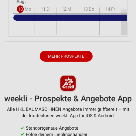
Aug.
10
Mo
11
Di
12
Mi
13
Do
14
Fr
15
S
MEHR PROSPEKTE
weekli - Prospekte & Angebote App
Alle HKL BAUMASCHINEN Angebote immer griffbereit – mit
der kostenlosen weekli App für iOS & Android.
✔
Standortgenaue Angebote
✔
Folge deinem Lieblingshändler