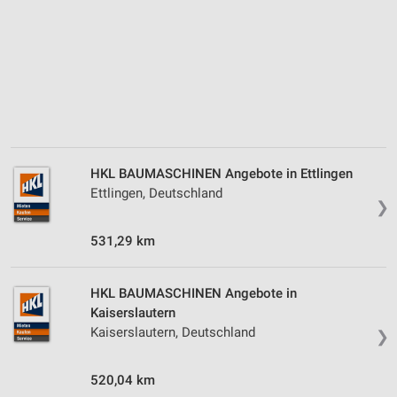
Wir nutzen Ihre Daten für folgende Zwecke:
IAB-Verarbeitungszwecke:
Speichern von oder Zugriff auf Informationen
auf einem Endgerät
Verwendung reduzierter Daten zur Auswahl von
Werbeanzeigen
Erstellung von Profilen für personalisierte
Werbung
HKL BAUMASCHINEN Angebote in Ettlingen
Ettlingen, Deutschland
❯
Verwendung von Profilen zur Auswahl
personalisierter Werbung
531,29 km
Erstellung von Profilen zur Personalisierung
von Inhalten
HKL BAUMASCHINEN Angebote in
Verwendung von Profilen zur Auswahl
Kaiserslautern
personalisierter Inhalte
Kaiserslautern, Deutschland
❯
Messung der Werbeleistung
520,04 km