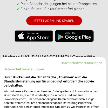
✔
Push-Benachrichtigungen bei neuen Prospekten
✔
Einkaufsliste - Einkauf stressfrei planen
JETZT LADEN UND SPAREN!
Weitere HKL BAUMASCHINEN Geschäfte
mit Angeboten in und um Heidelberg
Datenschutzbestimmungen
Datenschutzeinstellungen
5 Geschäfte und Orte
Durch Klicken auf die Schaltfläche „Ablehnen“ wird die
Standardeinstellung nur für unbedingt erforderliche cookie
HKL BAUMASCHINEN Angebote in Heilbronn
beibehalten.
Heilbronn, Deutschland
Wir und unsere Partner speichern und/oder greifen auf Informationen auf
❯
einem Gerät zu, wie z. B. eindeutige IDs in cookie und anderen
Browserspeichern, um personenbezogene Daten zu verarbeiten. Einige
Anbieter verarbeiten Ihre personenbezogenen Daten möglicherweise
475,65 km
aufgrund eines berechtigten Interesses. Um dem zu widersprechen, öffnen