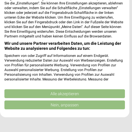
Sie die „Einstellungen“. Sie können Ihre Einstellungen akzeptieren, ablehnen
oder verwalten, indem Sie auf die Schaltfläche „Einstellungen verwalten“
HKL BAUMASCHINEN Angebote in Weiterstadt
klicken oder jederzeit auf die Fingerabdruck-Schaltfläche in der linken
unteren Ecke der Website klicken. Um Ihre Einwilligung zu widerrufen,
Weiterstadt, Deutschland
klicken Sie auf den Fingerabdruck oder den Link in der Fußzeile der Website
❯
und klicken Sie auf den Menüpunkt „Meine Daten“. Auf dieser Seite können
Sie Ihre Einwilligung widerrufen. Diese Entscheidungen werden unseren
442,75 km
Partnern mitgeteilt und haben keinen Einfluss auf die Browserdaten.
Wir und unsere Partner verarbeiten Daten, um die Leistung der
Website zu analysieren und Folgendes zu tun:
HKL BAUMASCHINEN Angebote in Pforzheim
Speichern von oder Zugriff auf Informationen auf einem Endgerät.
Pforzheim, Deutschland
Verwendung reduzierter Daten zur Auswahl von Werbeanzeigen. Erstellung
❯
von Profilen für personalisierte Werbung. Verwendung von Profilen zur
Auswahl personalisierter Werbung. Erstellung von Profilen zur
518,91 km
Personalisierung von Inhalten. Verwendung von Profilen zur Auswahl
personalisierter Inhalte. Messung der Werbeleistung. Messung der
Performance von Inhalten. Analyse von Zielgruppen durch Statistiken oder
Kombinationen von Daten aus verschiedenen Quellen. Entwicklung und
Verbesserung der Angebote. Verwendung reduzierter Daten zur Auswahl
Alle akzeptieren
von Inhalten.
Daten können außerhalb der Europäischen Union weitergegeben und in die
Nein, anpassen
USA gesendet werden.
Ihre Einwilligung und die cookie Richtlinie gelten ausschließlich für diese
Website/App.
Partnerliste anzeigen (1 IAB-Anbieter)