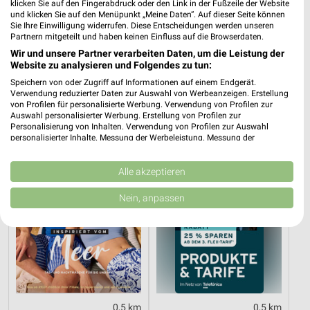
klicken Sie auf den Fingerabdruck oder den Link in der Fußzeile der Website
und klicken Sie auf den Menüpunkt „Meine Daten“. Auf dieser Seite können
Sie Ihre Einwilligung widerrufen. Diese Entscheidungen werden unseren
Partnern mitgeteilt und haben keinen Einfluss auf die Browserdaten.
0,5 km
0,5 km
Wir und unsere Partner verarbeiten Daten, um die Leistung der
Alpaka cleaning collection
Einfach draußen kochen
Website zu analysieren und Folgendes zu tun:
Gültig bis Di. 01.09.
Gültig bis Di. 18.08.
Speichern von oder Zugriff auf Informationen auf einem Endgerät.
Verwendung reduzierter Daten zur Auswahl von Werbeanzeigen. Erstellung
Tchibo
Tchibo
von Profilen für personalisierte Werbung. Verwendung von Profilen zur
Auswahl personalisierter Werbung. Erstellung von Profilen zur
Personalisierung von Inhalten. Verwendung von Profilen zur Auswahl
personalisierter Inhalte. Messung der Werbeleistung. Messung der
Performance von Inhalten. Analyse von Zielgruppen durch Statistiken oder
Kombinationen von Daten aus verschiedenen Quellen. Entwicklung und
Verbesserung der Angebote. Verwendung reduzierter Daten zur Auswahl
Alle akzeptieren
von Inhalten.
Daten können außerhalb der Europäischen Union weitergegeben und in die
Nein, anpassen
USA gesendet werden.
Ihre Einwilligung und die cookie Richtlinie gelten ausschließlich für diese
Website/App.
Partnerliste anzeigen (1 IAB-Anbieter)
Wir nutzen Ihre Daten für folgende Zwecke:
IAB-Verarbeitungszwecke:
Speichern von oder Zugriff auf Informationen
0,5 km
0,5 km