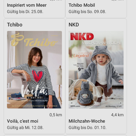
auf einem Endgerät
Inspiriert vom Meer
Tchibo Mobil
Gültig bis Di. 25.08.
Gültig bis So. 09.08.
Verwendung reduzierter Daten zur Auswahl von
Werbeanzeigen
Tchibo
NKD
Erstellung von Profilen für personalisierte
Werbung
Verwendung von Profilen zur Auswahl
personalisierter Werbung
Erstellung von Profilen zur Personalisierung
von Inhalten
Verwendung von Profilen zur Auswahl
personalisierter Inhalte
Messung der Werbeleistung
0,5 km
4,4 km
Messung der Performance von Inhalten
Voilà, c’est moi
Milchzahn-Woche
Gültig ab Mi. 12.08.
Gültig bis Do. 01.10.
Analyse von Zielgruppen durch Statistiken oder
Kombinationen von Daten aus verschiedenen