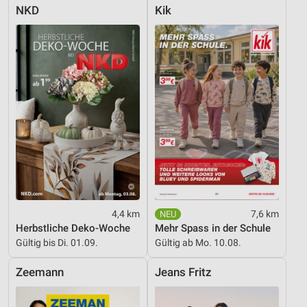
Quellen
NKD
Kik
Entwicklung und Verbesserung der Angebote
Verwendung reduzierter Daten zur Auswahl von
Inhalten
IAB-Besonderheiten:
Verwendung genauer Standortdaten
Geräte anhand von aktiv angeforderten
Informationen identifizieren
Nicht-IAB-Verarbeitungszwecke:
Notwendig
4,4 km
7,6 km
Herbstliche Deko-Woche
Mehr Spass in der Schule
Performance
Gültig bis Di. 01.09.
Gültig ab Mo. 10.08.
Funktional
Zeemann
Jeans Fritz
Werbung