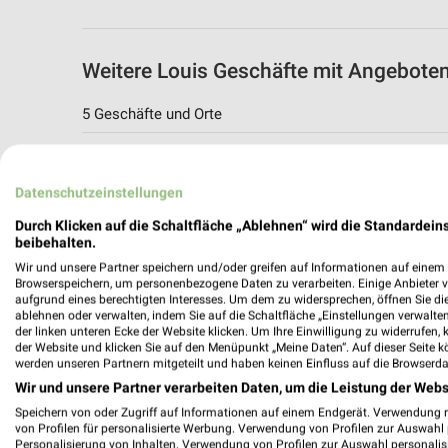
Weitere Louis Geschäfte mit Angeboten
5 Geschäfte und Orte
Louis Angebote in Heilbronn
Heilbronn, Deutschland
Datenschutzeinstellungen
Durch Klicken auf die Schaltfläche „Ablehnen“ wird die Standardeins
474,19 km
beibehalten.
Wir und unsere Partner speichern und/oder greifen auf Informationen auf einem G
Browserspeichern, um personenbezogene Daten zu verarbeiten. Einige Anbieter 
Louis Angebote in Karlsruhe
aufgrund eines berechtigten Interesses. Um dem zu widersprechen, öffnen Sie die 
ablehnen oder verwalten, indem Sie auf die Schaltfläche „Einstellungen verwalten“
Karlsruhe, Deutschland
der linken unteren Ecke der Website klicken. Um Ihre Einwilligung zu widerrufen, 
der Website und klicken Sie auf den Menüpunkt „Meine Daten“. Auf dieser Seite k
werden unseren Partnern mitgeteilt und haben keinen Einfluss auf die Browserda
525,00 km
Wir und unsere Partner verarbeiten Daten, um die Leistung der Webs
Speichern von oder Zugriff auf Informationen auf einem Endgerät. Verwendung 
von Profilen für personalisierte Werbung. Verwendung von Profilen zur Auswahl p
Louis Angebote in Darmstadt
Personalisierung von Inhalten. Verwendung von Profilen zur Auswahl personalis