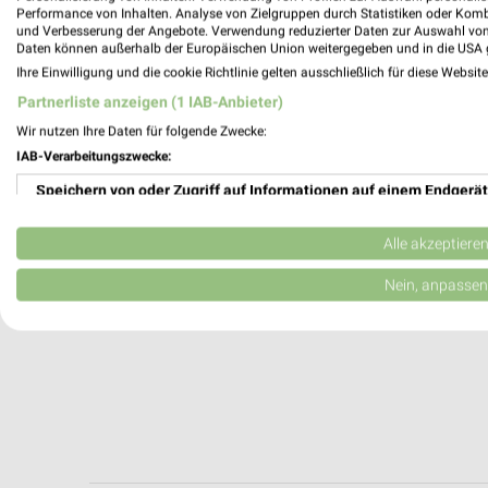
Darmstadt, Deutschland
Performance von Inhalten. Analyse von Zielgruppen durch Statistiken oder Kom
und Verbesserung der Angebote. Verwendung reduzierter Daten zur Auswahl von
Daten können außerhalb der Europäischen Union weitergegeben und in die USA 
442,83 km
Ihre Einwilligung und die cookie Richtlinie gelten ausschließlich für diese Websit
Partnerliste anzeigen (1 IAB-Anbieter)
Wir nutzen Ihre Daten für folgende Zwecke:
IAB-Verarbeitungszwecke:
Speichern von oder Zugriff auf Informationen auf einem Endgerät
Verwendung reduzierter Daten zur Auswahl von Werbeanzeigen
Alle akzeptiere
Erstellung von Profilen für personalisierte Werbung
Nein, anpassen
Verwendung von Profilen zur Auswahl personalisierter Werbung
Erstellung von Profilen zur Personalisierung von Inhalten
Verwendung von Profilen zur Auswahl personalisierter Inhalte
Messung der Werbeleistung