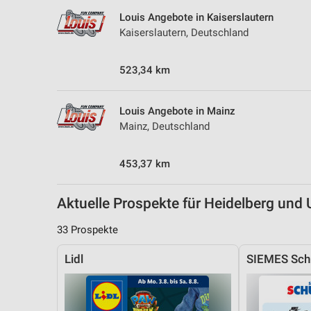
Messung der Performance von Inhalten
Louis Angebote in Kaiserslautern
Kaiserslautern, Deutschland
Analyse von Zielgruppen durch Statistiken oder Kombinationen 
Quellen
523,34 km
Entwicklung und Verbesserung der Angebote
Verwendung reduzierter Daten zur Auswahl von Inhalten
Louis Angebote in Mainz
Mainz, Deutschland
IAB-Besonderheiten:
Verwendung genauer Standortdaten
453,37 km
Geräte anhand von aktiv angeforderten Informationen identifizie
Aktuelle Prospekte für Heidelberg un
Nicht-IAB-Verarbeitungszwecke:
Notwendig
33 Prospekte
Performance
Lidl
SIEMES Sch
Funktional
Werbung