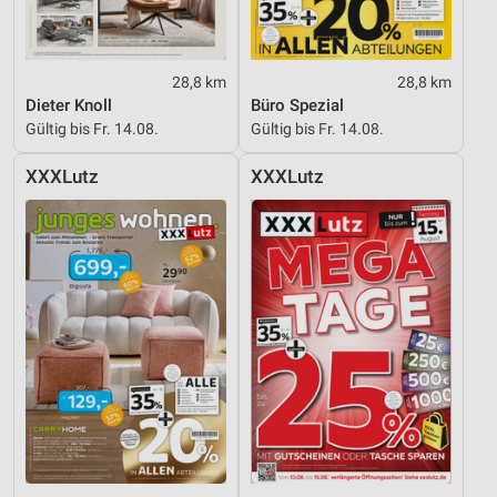
Entwicklung und Verbesserung der Angebote
Verwendung reduzierter Daten zur Auswahl von
28,8 km
28,8 km
Inhalten
Dieter Knoll
Büro Spezial
Gültig bis Fr. 14.08.
Gültig bis Fr. 14.08.
IAB-Besonderheiten:
Verwendung genauer Standortdaten
XXXLutz
XXXLutz
Geräte anhand von aktiv angeforderten
Informationen identifizieren
Nicht-IAB-Verarbeitungszwecke:
Notwendig
Performance
Funktional
Werbung