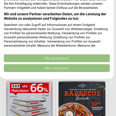
Sie Ihre Einwilligung widerrufen. Diese Entscheidungen werden unseren
Partnern mitgeteilt und haben keinen Einfluss auf die Browserdaten.
Wir und unsere Partner verarbeiten Daten, um die Leistung der
Website zu analysieren und Folgendes zu tun:
Speichern von oder Zugriff auf Informationen auf einem Endgerät.
Verwendung reduzierter Daten zur Auswahl von Werbeanzeigen. Erstellung
von Profilen für personalisierte Werbung. Verwendung von Profilen zur
Auswahl personalisierter Werbung. Erstellung von Profilen zur
Personalisierung von Inhalten. Verwendung von Profilen zur Auswahl
personalisierter Inhalte. Messung der Werbeleistung. Messung der
Performance von Inhalten. Analyse von Zielgruppen durch Statistiken oder
28,8 km
28,8 km
Kombinationen von Daten aus verschiedenen Quellen. Entwicklung und
Verbesserung der Angebote. Verwendung reduzierter Daten zur Auswahl
Alle akzeptieren
Wohnideen so individuell wie du!
Spezial-Prospekt der Marken
von Inhalten.
Gültig bis Fr. 14.08.
Gültig bis Fr. 21.08.
Daten können außerhalb der Europäischen Union weitergegeben und in die
Nein, anpassen
USA gesendet werden.
XXXLutz
XXXLutz
Ihre Einwilligung und die cookie Richtlinie gelten ausschließlich für diese
Website/App.
Partnerliste anzeigen (1 IAB-Anbieter)
Wir nutzen Ihre Daten für folgende Zwecke:
IAB-Verarbeitungszwecke:
Speichern von oder Zugriff auf Informationen
auf einem Endgerät