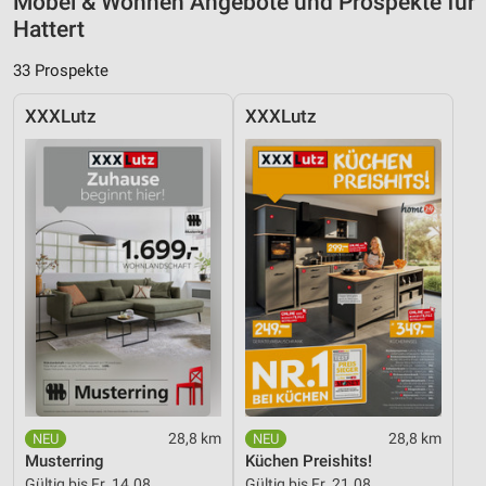
Möbel & Wohnen Angebote und Prospekte für
Hattert
33 Prospekte
XXXLutz
XXXLutz
28,8 km
28,8 km
Musterring
Küchen Preishits!
Gültig bis Fr. 14.08.
Gültig bis Fr. 21.08.