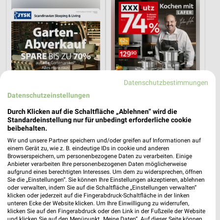
Datenschutzbestimmungen
Datenschutzeinstellungen
Durch Klicken auf die Schaltfläche „Ablehnen“ wird die
Standardeinstellung nur für unbedingt erforderliche cookie
beibehalten.
2,8 km
28,8 km
Wir und unsere Partner speichern und/oder greifen auf Informationen auf
Gartenabverkauf
Angebote ab 08.08.
einem Gerät zu, wie z. B. eindeutige IDs in cookie und anderen
Gültig bis Sa. 15.08.
Gültig bis Fr. 14.08.
Browserspeichern, um personenbezogene Daten zu verarbeiten. Einige
Anbieter verarbeiten Ihre personenbezogenen Daten möglicherweise
aufgrund eines berechtigten Interesses. Um dem zu widersprechen, öffnen
XXXLutz
XXXLutz
Sie die „Einstellungen“. Sie können Ihre Einstellungen akzeptieren, ablehnen
oder verwalten, indem Sie auf die Schaltfläche „Einstellungen verwalten“
klicken oder jederzeit auf die Fingerabdruck-Schaltfläche in der linken
unteren Ecke der Website klicken. Um Ihre Einwilligung zu widerrufen,
klicken Sie auf den Fingerabdruck oder den Link in der Fußzeile der Website
und klicken Sie auf den Menüpunkt „Meine Daten“. Auf dieser Seite können