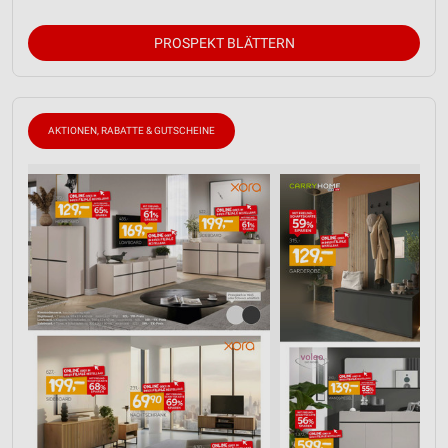
Entwicklung und Verbesserung der Angebote
PROSPEKT BLÄTTERN
Verwendung reduzierter Daten zur Auswahl von
Inhalten
IAB-Besonderheiten:
AKTIONEN, RABATTE & GUTSCHEINE
Verwendung genauer Standortdaten
Geräte anhand von aktiv angeforderten
Informationen identifizieren
Nicht-IAB-Verarbeitungszwecke:
Notwendig
Performance
Funktional
Werbung