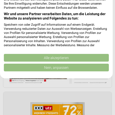
Sie Ihre Einwilligung widerrufen. Diese Entscheidungen werden unseren
Partnern mitgeteilt und haben keinen Einfluss auf die Browserdaten.
Wir und unsere Partner verarbeiten Daten, um die Leistung der
Website zu analysieren und Folgendes zu tun:
Speichern von oder Zugriff auf Informationen auf einem Endgerät.
Verwendung reduzierter Daten zur Auswahl von Werbeanzeigen. Erstellung
von Profilen für personalisierte Werbung. Verwendung von Profilen zur
Auswahl personalisierter Werbung. Erstellung von Profilen zur
Personalisierung von Inhalten. Verwendung von Profilen zur Auswahl
personalisierter Inhalte. Messung der Werbeleistung. Messung der
Performance von Inhalten. Analyse von Zielgruppen durch Statistiken oder
Kombinationen von Daten aus verschiedenen Quellen. Entwicklung und
Verbesserung der Angebote. Verwendung reduzierter Daten zur Auswahl
Alle akzeptieren
von Inhalten.
Daten können außerhalb der Europäischen Union weitergegeben und in die
Nein, anpassen
USA gesendet werden.
Ihre Einwilligung und die cookie Richtlinie gelten ausschließlich für diese
Website/App.
Partnerliste anzeigen (1 IAB-Anbieter)
Wir nutzen Ihre Daten für folgende Zwecke:
IAB-Verarbeitungszwecke:
Speichern von oder Zugriff auf Informationen
auf einem Endgerät