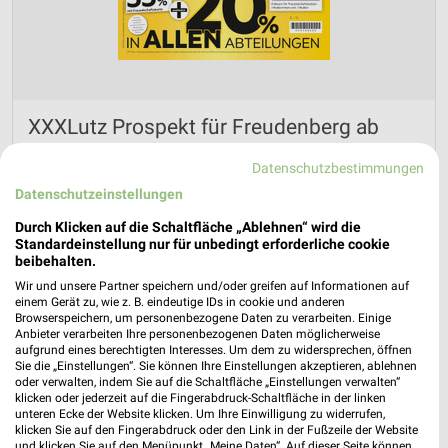
XXXLutz Prospekt für Freudenberg ab
Sa. den 01.08.
Datenschutzbestimmungen
Wohnen Spezial
Datenschutzeinstellungen
Gültig von 01. Aug. bis 14. Aug.
Durch Klicken auf die Schaltfläche „Ablehnen“ wird die
📅
Kalendereintrag erstellen
Standardeinstellung nur für unbedingt erforderliche cookie
beibehalten.
Wir und unsere Partner speichern und/oder greifen auf Informationen auf
PROSPEKT BLÄTTERN
einem Gerät zu, wie z. B. eindeutige IDs in cookie und anderen
Browserspeichern, um personenbezogene Daten zu verarbeiten. Einige
Anbieter verarbeiten Ihre personenbezogenen Daten möglicherweise
aufgrund eines berechtigten Interesses. Um dem zu widersprechen, öffnen
Sie die „Einstellungen“. Sie können Ihre Einstellungen akzeptieren, ablehnen
oder verwalten, indem Sie auf die Schaltfläche „Einstellungen verwalten“
MÖBEL
AKTIONEN, RABATTE & GUTSCHEINE
klicken oder jederzeit auf die Fingerabdruck-Schaltfläche in der linken
unteren Ecke der Website klicken. Um Ihre Einwilligung zu widerrufen,
klicken Sie auf den Fingerabdruck oder den Link in der Fußzeile der Website
und klicken Sie auf den Menüpunkt „Meine Daten“. Auf dieser Seite können