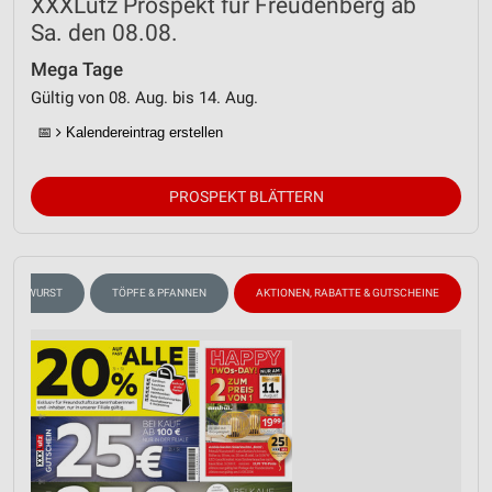
XXXLutz Prospekt für Freudenberg ab
Sa. den 08.08.
Mega Tage
Gültig von 08. Aug. bis 14. Aug.
📅
Kalendereintrag erstellen
PROSPEKT BLÄTTERN
SCH & WURST
TÖPFE & PFANNEN
AKTIONEN, RABATTE & GUTSCHEINE