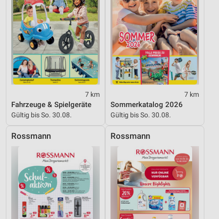
Geräte anhand von aktiv angeforderten
Informationen identifizieren
Nicht-IAB-Verarbeitungszwecke:
Notwendig
Performance
Funktional
7 km
7 km
Fahrzeuge & Spielgeräte
Sommerkatalog 2026
Werbung
Gültig bis So. 30.08.
Gültig bis So. 30.08.
Rossmann
Rossmann