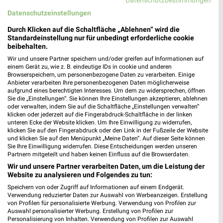
❯
Datenschutzbestimmungen
Heute
geschlossen
Datenschutzeinstellungen
519,38 km • Angebote: 2 Prospekte
Durch Klicken auf die Schaltfläche „Ablehnen“ wird die
Standardeinstellung nur für unbedingt erforderliche cookie
beibehalten.
Ernsting's family Waghäusel-Wiesental
Wir und unsere Partner speichern und/oder greifen auf Informationen auf
einem Gerät zu, wie z. B. eindeutige IDs in cookie und anderen
Hambrücker Landstraße 4
Browserspeichern, um personenbezogene Daten zu verarbeiten. Einige
68753 Waghäusel-Wiesental
❯
Anbieter verarbeiten Ihre personenbezogenen Daten möglicherweise
aufgrund eines berechtigten Interesses. Um dem zu widersprechen, öffnen
Heute
geschlossen
Sie die „Einstellungen“. Sie können Ihre Einstellungen akzeptieren, ablehnen
oder verwalten, indem Sie auf die Schaltfläche „Einstellungen verwalten“
502,09 km
klicken oder jederzeit auf die Fingerabdruck-Schaltfläche in der linken
unteren Ecke der Website klicken. Um Ihre Einwilligung zu widerrufen,
klicken Sie auf den Fingerabdruck oder den Link in der Fußzeile der Website
und klicken Sie auf den Menüpunkt „Meine Daten“. Auf dieser Seite können
Rossmann Deidesheim
Sie Ihre Einwilligung widerrufen. Diese Entscheidungen werden unseren
Appengasse 2 a
Partnern mitgeteilt und haben keinen Einfluss auf die Browserdaten.
67146 Deidesheim
❯
Wir und unsere Partner verarbeiten Daten, um die Leistung der
Website zu analysieren und Folgendes zu tun:
Heute
geschlossen
Speichern von oder Zugriff auf Informationen auf einem Endgerät.
502,76 km • Angebote: 3 Prospekte
Verwendung reduzierter Daten zur Auswahl von Werbeanzeigen. Erstellung
von Profilen für personalisierte Werbung. Verwendung von Profilen zur
Auswahl personalisierter Werbung. Erstellung von Profilen zur
Personalisierung von Inhalten. Verwendung von Profilen zur Auswahl