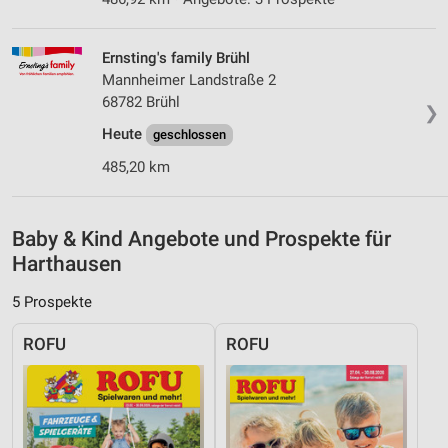
Erstellung von Profilen zur Personalisierung
von Inhalten
Ernsting's family Brühl
Mannheimer Landstraße 2
Verwendung von Profilen zur Auswahl
68782 Brühl
personalisierter Inhalte
❯
Heute
geschlossen
Messung der Werbeleistung
485,20 km
Messung der Performance von Inhalten
Analyse von Zielgruppen durch Statistiken oder
Baby & Kind Angebote und Prospekte für
Kombinationen von Daten aus verschiedenen
Harthausen
Quellen
5 Prospekte
Entwicklung und Verbesserung der Angebote
ROFU
ROFU
Verwendung reduzierter Daten zur Auswahl von
Inhalten
IAB-Besonderheiten:
Verwendung genauer Standortdaten