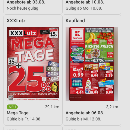
Angebote ab 03.08.
Angebote ab 10.08.
Verwendung reduzierter Daten zur Auswahl von
Noch heute gültig
Gültig ab Mo. 10.08.
Werbeanzeigen
XXXLutz
Kaufland
Erstellung von Profilen für personalisierte
Werbung
Verwendung von Profilen zur Auswahl
personalisierter Werbung
Erstellung von Profilen zur Personalisierung
von Inhalten
Verwendung von Profilen zur Auswahl
personalisierter Inhalte
Messung der Werbeleistung
Messung der Performance von Inhalten
29,1 km
3,2 km
Mega Tage
Angebote ab 06.08.
Analyse von Zielgruppen durch Statistiken oder
Gültig bis Fr. 14.08.
Gültig bis Mi. 12.08.
Kombinationen von Daten aus verschiedenen
Quellen