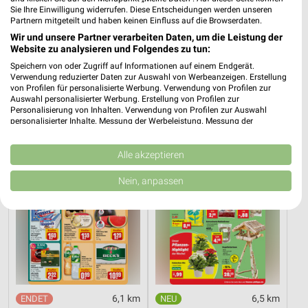
Sie Ihre Einwilligung widerrufen. Diese Entscheidungen werden unseren
Partnern mitgeteilt und haben keinen Einfluss auf die Browserdaten.
29,1 km
29,1 km
Wir und unsere Partner verarbeiten Daten, um die Leistung der
Website zu analysieren und Folgendes zu tun:
Dieter Knoll
Wohnen Spezial
Gültig bis Fr. 14.08.
Gültig bis Fr. 14.08.
Speichern von oder Zugriff auf Informationen auf einem Endgerät.
Verwendung reduzierter Daten zur Auswahl von Werbeanzeigen. Erstellung
von Profilen für personalisierte Werbung. Verwendung von Profilen zur
REWE
Thomas Philipps
Auswahl personalisierter Werbung. Erstellung von Profilen zur
Personalisierung von Inhalten. Verwendung von Profilen zur Auswahl
personalisierter Inhalte. Messung der Werbeleistung. Messung der
Performance von Inhalten. Analyse von Zielgruppen durch Statistiken oder
Kombinationen von Daten aus verschiedenen Quellen. Entwicklung und
Verbesserung der Angebote. Verwendung reduzierter Daten zur Auswahl
Alle akzeptieren
von Inhalten.
Daten können außerhalb der Europäischen Union weitergegeben und in die
Nein, anpassen
USA gesendet werden.
Ihre Einwilligung und die cookie Richtlinie gelten ausschließlich für diese
Website/App.
Partnerliste anzeigen (1 IAB-Anbieter)
Wir nutzen Ihre Daten für folgende Zwecke:
IAB-Verarbeitungszwecke:
Speichern von oder Zugriff auf Informationen
6,1 km
6,5 km
auf einem Endgerät