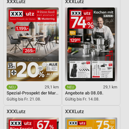
XXXLutz
XXXLutz
Entwicklung und Verbesserung der Angebote
Verwendung reduzierter Daten zur Auswahl von
Inhalten
IAB-Besonderheiten:
Verwendung genauer Standortdaten
Geräte anhand von aktiv angeforderten
Informationen identifizieren
Nicht-IAB-Verarbeitungszwecke:
Notwendig
29,1 km
29,1 km
Performance
Spezial-Prospekt der Marken
Angebote ab 08.08.
Gültig bis Fr. 21.08.
Gültig bis Fr. 14.08.
Funktional
XXXLutz
XXXLutz
Werbung