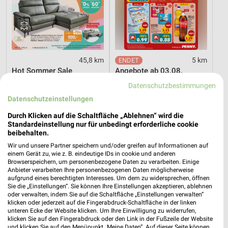
45,8 km
5 km
Hot Sommer Sale
Angebote ab 03.08.
Gültig bis Sa. 29.08.
Noch heute gültig
Datenschutzbestimmungen
Datenschutzeinstellungen
XXXLutz
XXXLutz
Durch Klicken auf die Schaltfläche „Ablehnen“ wird die
Standardeinstellung nur für unbedingt erforderliche cookie
beibehalten.
Wir und unsere Partner speichern und/oder greifen auf Informationen auf
einem Gerät zu, wie z. B. eindeutige IDs in cookie und anderen
Browserspeichern, um personenbezogene Daten zu verarbeiten. Einige
Anbieter verarbeiten Ihre personenbezogenen Daten möglicherweise
aufgrund eines berechtigten Interesses. Um dem zu widersprechen, öffnen
Sie die „Einstellungen“. Sie können Ihre Einstellungen akzeptieren, ablehnen
oder verwalten, indem Sie auf die Schaltfläche „Einstellungen verwalten“
klicken oder jederzeit auf die Fingerabdruck-Schaltfläche in der linken
unteren Ecke der Website klicken. Um Ihre Einwilligung zu widerrufen,
klicken Sie auf den Fingerabdruck oder den Link in der Fußzeile der Website
und klicken Sie auf den Menüpunkt „Meine Daten“. Auf dieser Seite können