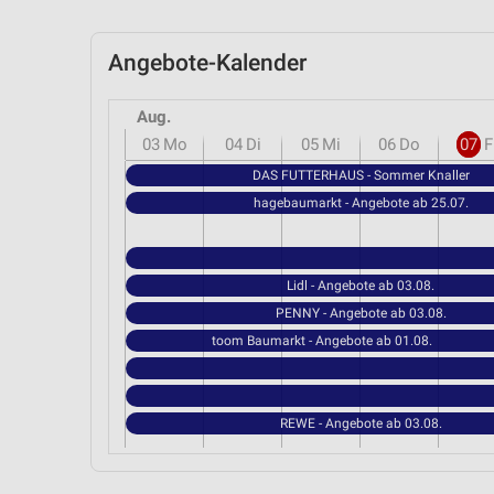
Angebote-Kalender
Aug.
03
Mo
04
Di
05
Mi
06
Do
07
F
DAS FUTTERHAUS - Sommer Knaller
hagebaumarkt - Angebote ab 25.07.
Lidl - Angebote ab 03.08.
PENNY - Angebote ab 03.08.
toom Baumarkt - Angebote ab 01.08.
REWE - Angebote ab 03.08.