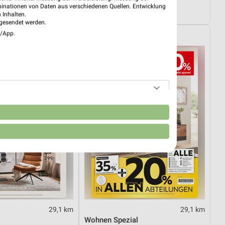
03.08.
Angebote ab 03.08.
binationen von Daten aus verschiedenen Quellen. Entwicklung
ültig
Noch morgen gültig
 Inhalten.
gesendet werden.
e/App.
XXXLutz
n
29,1 km
29,1 km
Wohnen Spezial