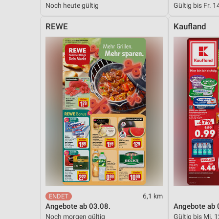
Noch heute gültig
Gültig bis Fr. 1
Messung der Performance von Inhalten
REWE
Kaufland
Analyse von Zielgruppen durch Statistiken oder Kombinationen 
Quellen
Entwicklung und Verbesserung der Angebote
Verwendung reduzierter Daten zur Auswahl von Inhalten
IAB-Besonderheiten:
Verwendung genauer Standortdaten
Geräte anhand von aktiv angeforderten Informationen identifizie
Nicht-IAB-Verarbeitungszwecke:
Notwendig
Performance
6,1 km
Funktional
Angebote ab 03.08.
Angebote ab 
Noch morgen gültig
Gültig bis Mi. 
Werbung