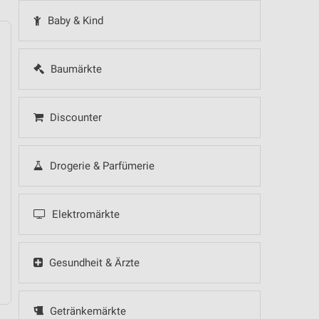
Baby & Kind
Baumärkte
14
Fr
15
Sa
16
So
17
Mo
18
Di
19
Mi
Discounter
Drogerie & Parfümerie
 Hot Sommer Sale
Elektromärkte
Gesundheit & Ärzte
Getränkemärkte