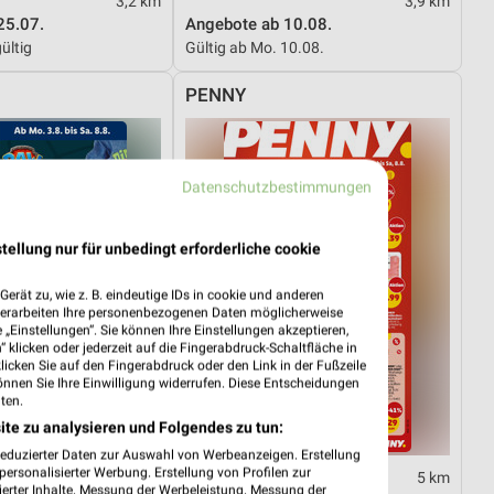
3,2 km
3,9 km
25.07.
Angebote ab 10.08.
ültig
Gültig ab Mo. 10.08.
PENNY
Datenschutzbestimmungen
tellung nur für unbedingt erforderliche cookie
erät zu, wie z. B. eindeutige IDs in cookie und anderen
verarbeiten Ihre personenbezogenen Daten möglicherweise
„Einstellungen“. Sie können Ihre Einstellungen akzeptieren,
 klicken oder jederzeit auf die Fingerabdruck-Schaltfläche in
klicken Sie auf den Fingerabdruck oder den Link in der Fußzeile
önnen Sie Ihre Einwilligung widerrufen. Diese Entscheidungen
ten.
ite zu analysieren und Folgendes zu tun:
reduzierter Daten zur Auswahl von Werbeanzeigen. Erstellung
ersonalisierter Werbung. Erstellung von Profilen zur
3,9 km
5 km
ierter Inhalte. Messung der Werbeleistung. Messung der