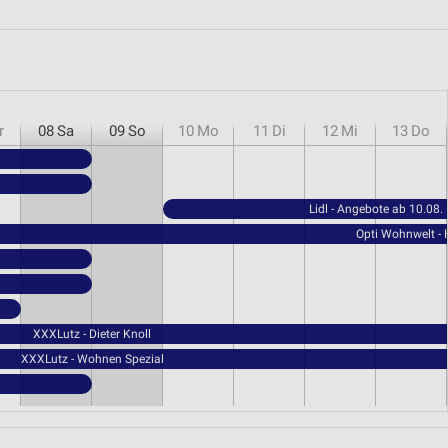
r
08
Sa
09
So
10
Mo
11
Di
12
Mi
13
Do
Lidl - Angebote ab 10.08.
Opti Wohnwelt -
XXXLutz - Dieter Knoll
XXXLutz - Wohnen Spezial