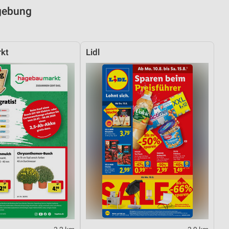
mgebung
kt
Lidl