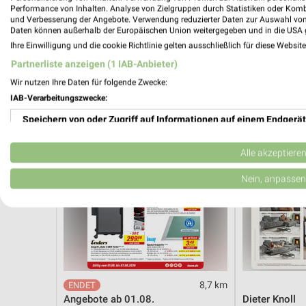
Hot Sommer Sale
Angebote ab 
Performance von Inhalten. Analyse von Zielgruppen durch Statistiken oder Kom
Gültig bis Sa. 29.08.
Noch morgen g
und Verbesserung der Angebote. Verwendung reduzierter Daten zur Auswahl von
Daten können außerhalb der Europäischen Union weitergegeben und in die USA 
Ihre Einwilligung und die cookie Richtlinie gelten ausschließlich für diese Websit
toom Baumarkt
XXXLutz
Partnerliste anzeigen (1 IAB-Anbieter)
Wir nutzen Ihre Daten für folgende Zwecke:
IAB-Verarbeitungszwecke:
Speichern von oder Zugriff auf Informationen auf einem Endgerät
Verwendung reduzierter Daten zur Auswahl von Werbeanzeigen
Alle akzeptiere
Erstellung von Profilen für personalisierte Werbung
Nein, anpassen
Verwendung von Profilen zur Auswahl personalisierter Werbung
Erstellung von Profilen zur Personalisierung von Inhalten
Verwendung von Profilen zur Auswahl personalisierter Inhalte
8,7 km
Messung der Werbeleistung
Angebote ab 01.08.
Dieter Knoll