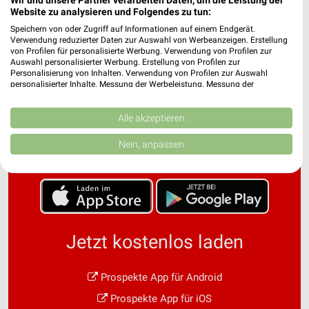
Website zu analysieren und Folgendes zu tun:
Speichern von oder Zugriff auf Informationen auf einem Endgerät.
Verwendung reduzierter Daten zur Auswahl von Werbeanzeigen. Erstellung
von Profilen für personalisierte Werbung. Verwendung von Profilen zur
Auswahl personalisierter Werbung. Erstellung von Profilen zur
Personalisierung von Inhalten. Verwendung von Profilen zur Auswahl
personalisierter Inhalte. Messung der Werbeleistung. Messung der
Performance von Inhalten. Analyse von Zielgruppen durch Statistiken oder
Noch mehr Angebote in
Kombinationen von Daten aus verschiedenen Quellen. Entwicklung und
Verbesserung der Angebote. Verwendung reduzierter Daten zur Auswahl
Alle akzeptieren
von Inhalten.
der weekli App!
Daten können außerhalb der Europäischen Union weitergegeben und in die
Nein, anpassen
USA gesendet werden.
Ihre Einwilligung und die cookie Richtlinie gelten ausschließlich für diese
Website/App.
Partnerliste anzeigen (1 IAB-Anbieter)
Wir nutzen Ihre Daten für folgende Zwecke:
IAB-Verarbeitungszwecke:
Jetzt kostenlos laden
Speichern von oder Zugriff auf Informationen
auf einem Endgerät
Prospekte App für Android
Verwendung reduzierter Daten zur Auswahl von
Prospekte App für iOS
Werbeanzeigen