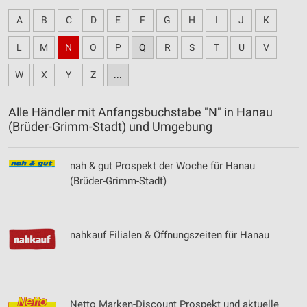
A
B
C
D
E
F
G
H
I
J
K
L
M
N
O
P
Q
R
S
T
U
V
W
X
Y
Z
...
Alle Händler mit Anfangsbuchstabe "N" in Hanau
(Brüder-Grimm-Stadt) und Umgebung
nah & gut Prospekt der Woche für Hanau
(Brüder-Grimm-Stadt)
nahkauf Filialen & Öffnungszeiten für Hanau
Netto Marken-Discount Prospekt und aktuelle