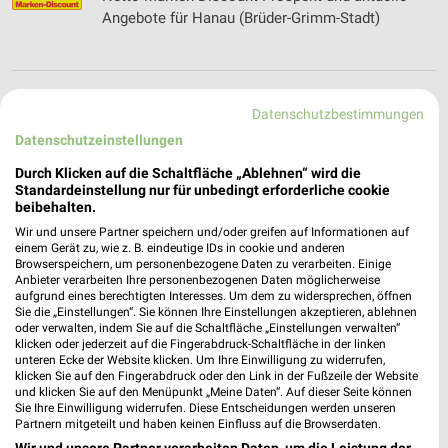
Angebote für Hanau (Brüder-Grimm-Stadt)
Neusehland Filialen & Öffnungszeiten für
Datenschutzbestimmungen
Darmstadt
Datenschutzeinstellungen
Durch Klicken auf die Schaltfläche „Ablehnen“ wird die
Standardeinstellung nur für unbedingt erforderliche cookie
NKD Online Prospekt für Hanau (Brüder-Grimm-
beibehalten.
Stadt)
Wir und unsere Partner speichern und/oder greifen auf Informationen auf
einem Gerät zu, wie z. B. eindeutige IDs in cookie und anderen
Browserspeichern, um personenbezogene Daten zu verarbeiten. Einige
Anbieter verarbeiten Ihre personenbezogenen Daten möglicherweise
aufgrund eines berechtigten Interesses. Um dem zu widersprechen, öffnen
Nordsee Prospekte & Aktionen für Hanau
Sie die „Einstellungen“. Sie können Ihre Einstellungen akzeptieren, ablehnen
(Brüder-Grimm-Stadt)
oder verwalten, indem Sie auf die Schaltfläche „Einstellungen verwalten“
klicken oder jederzeit auf die Fingerabdruck-Schaltfläche in der linken
unteren Ecke der Website klicken. Um Ihre Einwilligung zu widerrufen,
klicken Sie auf den Fingerabdruck oder den Link in der Fußzeile der Website
und klicken Sie auf den Menüpunkt „Meine Daten“. Auf dieser Seite können
NORMA Prospekt und aktuelle Angebote für
Sie Ihre Einwilligung widerrufen. Diese Entscheidungen werden unseren
Hanau (Brüder-Grimm-Stadt)
Partnern mitgeteilt und haben keinen Einfluss auf die Browserdaten.
Wir und unsere Partner verarbeiten Daten, um die Leistung der