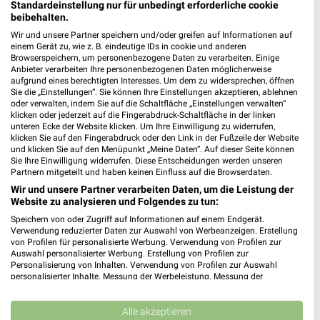
Standardeinstellung nur für unbedingt erforderliche cookie
DAS FUTTERHAUS Heusenstamm
beibehalten.
Philipp-Reis-Straße 2
Wir und unsere Partner speichern und/oder greifen auf Informationen auf
63150 Heusenstamm
❯
einem Gerät zu, wie z. B. eindeutige IDs in cookie und anderen
Browserspeichern, um personenbezogene Daten zu verarbeiten. Einige
Heute 09:00 - 16:00 Uhr |
Geschlossen
Anbieter verarbeiten Ihre personenbezogenen Daten möglicherweise
aufgrund eines berechtigten Interesses. Um dem zu widersprechen, öffnen
421,75 km
Sie die „Einstellungen“. Sie können Ihre Einstellungen akzeptieren, ablehnen
oder verwalten, indem Sie auf die Schaltfläche „Einstellungen verwalten“
klicken oder jederzeit auf die Fingerabdruck-Schaltfläche in der linken
DAS FUTTERHAUS Frankfurt
unteren Ecke der Website klicken. Um Ihre Einwilligung zu widerrufen,
klicken Sie auf den Fingerabdruck oder den Link in der Fußzeile der Website
Borsigallee 27
und klicken Sie auf den Menüpunkt „Meine Daten“. Auf dieser Seite können
60388 Frankfurt
Sie Ihre Einwilligung widerrufen. Diese Entscheidungen werden unseren
❯
Partnern mitgeteilt und haben keinen Einfluss auf die Browserdaten.
Heute 09:00 - 19:00 Uhr |
Geschlossen
Wir und unsere Partner verarbeiten Daten, um die Leistung der
Website zu analysieren und Folgendes zu tun:
418,18 km • Angebote: 1 Prospekt
Speichern von oder Zugriff auf Informationen auf einem Endgerät.
Verwendung reduzierter Daten zur Auswahl von Werbeanzeigen. Erstellung
von Profilen für personalisierte Werbung. Verwendung von Profilen zur
Fressnapf Karben
Auswahl personalisierter Werbung. Erstellung von Profilen zur
St.-Egreve-Straße 9-13
Personalisierung von Inhalten. Verwendung von Profilen zur Auswahl
personalisierter Inhalte. Messung der Werbeleistung. Messung der
61184 Karben
❯
Performance von Inhalten. Analyse von Zielgruppen durch Statistiken oder
Kombinationen von Daten aus verschiedenen Quellen. Entwicklung und
Heute 09:00 - 18:00 Uhr |
Geschlossen
Verbesserung der Angebote. Verwendung reduzierter Daten zur Auswahl
Alle akzeptieren