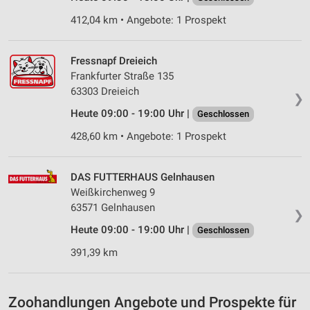
Verwendung von Profilen zur Auswahl
412,04 km • Angebote: 1 Prospekt
personalisierter Inhalte
Messung der Werbeleistung
Fressnapf Dreieich
Frankfurter Straße 135
Messung der Performance von Inhalten
63303 Dreieich
❯
Analyse von Zielgruppen durch Statistiken oder
Heute 09:00 - 19:00 Uhr |
Geschlossen
Kombinationen von Daten aus verschiedenen
Quellen
428,60 km • Angebote: 1 Prospekt
Entwicklung und Verbesserung der Angebote
DAS FUTTERHAUS Gelnhausen
Weißkirchenweg 9
Verwendung reduzierter Daten zur Auswahl von
Inhalten
63571 Gelnhausen
❯
IAB-Besonderheiten:
Heute 09:00 - 19:00 Uhr |
Geschlossen
Verwendung genauer Standortdaten
391,39 km
Geräte anhand von aktiv angeforderten
Informationen identifizieren
Zoohandlungen Angebote und Prospekte für