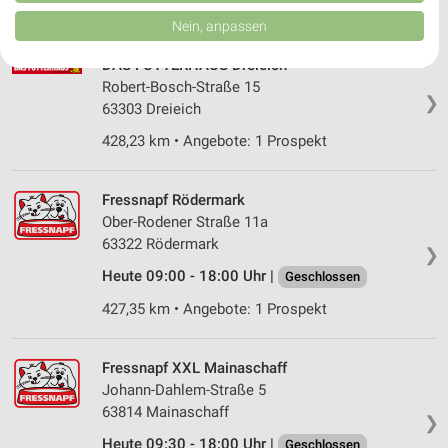
von Inhalten.
410,39 km • Angebote: 1 Prospekt
Daten können außerhalb der Europäischen Union weitergegeben und in die
Nein, anpassen
USA gesendet werden.
Ihre Einwilligung und die cookie Richtlinie gelten ausschließlich für diese
DAS FUTTERHAUS Dreieich
Website/App.
Robert-Bosch-Straße 15
Partnerliste anzeigen (1 IAB-Anbieter)
❯
63303 Dreieich
Wir nutzen Ihre Daten für folgende Zwecke:
428,23 km • Angebote: 1 Prospekt
IAB-Verarbeitungszwecke:
Speichern von oder Zugriff auf Informationen
auf einem Endgerät
Fressnapf Rödermark
Ober-Rodener Straße 11a
Verwendung reduzierter Daten zur Auswahl von
63322 Rödermark
❯
Werbeanzeigen
Heute 09:00 - 18:00 Uhr |
Geschlossen
Erstellung von Profilen für personalisierte
427,35 km • Angebote: 1 Prospekt
Werbung
Verwendung von Profilen zur Auswahl
Fressnapf XXL Mainaschaff
personalisierter Werbung
Johann-Dahlem-Straße 5
63814 Mainaschaff
Erstellung von Profilen zur Personalisierung
❯
von Inhalten
Heute 09:30 - 18:00 Uhr |
Geschlossen