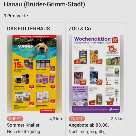
Nicht-IAB-Verarbeitungszwecke:
Hanau (Brüder-Grimm-Stadt)
Notwendig
3 Prospekte
Performance
DAS FUTTERHAUS
ZOO & Co.
Funktional
Werbung
4,3 km
3,3 km
Sommer Knaller
Angebote ab 03.08.
Noch heute gültig
Noch morgen gültig