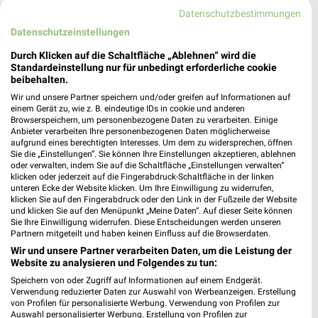
Datenschutzbestimmungen
Datenschutzeinstellungen
Durch Klicken auf die Schaltfläche „Ablehnen“ wird die
Standardeinstellung nur für unbedingt erforderliche cookie
beibehalten.
Wir und unsere Partner speichern und/oder greifen auf Informationen auf
einem Gerät zu, wie z. B. eindeutige IDs in cookie und anderen
Browserspeichern, um personenbezogene Daten zu verarbeiten. Einige
Anbieter verarbeiten Ihre personenbezogenen Daten möglicherweise
aufgrund eines berechtigten Interesses. Um dem zu widersprechen, öffnen
Sie die „Einstellungen“. Sie können Ihre Einstellungen akzeptieren, ablehnen
oder verwalten, indem Sie auf die Schaltfläche „Einstellungen verwalten“
11,4 km
6,5 km
klicken oder jederzeit auf die Fingerabdruck-Schaltfläche in der linken
Angebote ab 06.08.
Angebote ab 03.08.
unteren Ecke der Website klicken. Um Ihre Einwilligung zu widerrufen,
klicken Sie auf den Fingerabdruck oder den Link in der Fußzeile der Website
Gültig bis Mi. 12.08.
Noch morgen gültig
und klicken Sie auf den Menüpunkt „Meine Daten“. Auf dieser Seite können
Sie Ihre Einwilligung widerrufen. Diese Entscheidungen werden unseren
Markant
famila
Partnern mitgeteilt und haben keinen Einfluss auf die Browserdaten.
Wir und unsere Partner verarbeiten Daten, um die Leistung der
Website zu analysieren und Folgendes zu tun:
Speichern von oder Zugriff auf Informationen auf einem Endgerät.
Verwendung reduzierter Daten zur Auswahl von Werbeanzeigen. Erstellung
von Profilen für personalisierte Werbung. Verwendung von Profilen zur
Auswahl personalisierter Werbung. Erstellung von Profilen zur