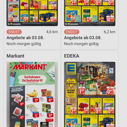
personalisierter Werbung
Erstellung von Profilen zur Personalisierung
von Inhalten
Verwendung von Profilen zur Auswahl
4,6 km
6,2 km
personalisierter Inhalte
Angebote ab 03.08.
Angebote ab 03.08.
Noch morgen gültig
Noch morgen gültig
Messung der Werbeleistung
Markant
EDEKA
Messung der Performance von Inhalten
Analyse von Zielgruppen durch Statistiken oder
Kombinationen von Daten aus verschiedenen
Quellen
Entwicklung und Verbesserung der Angebote
Verwendung reduzierter Daten zur Auswahl von
Inhalten
IAB-Besonderheiten:
Verwendung genauer Standortdaten