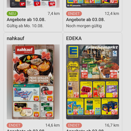
Geräte anhand von aktiv angeforderten
7,4 km
12,4 km
Informationen identifizieren
Angebote ab 10.08.
Angebote ab 03.08.
Gültig ab Mo. 10.08.
Noch morgen gültig
Nicht-IAB-Verarbeitungszwecke:
Notwendig
nahkauf
EDEKA
Performance
Funktional
Werbung
14,6 km
16,7 km