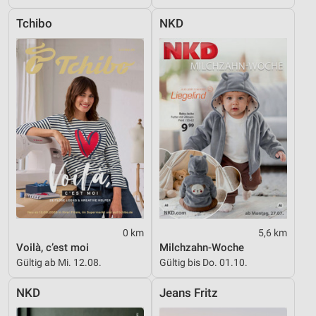
Geräte anhand von aktiv angeforderten
Tchibo
NKD
Informationen identifizieren
Nicht-IAB-Verarbeitungszwecke:
Notwendig
Performance
Funktional
Werbung
0 km
5,6 km
Voilà, c’est moi
Milchzahn-Woche
Gültig ab Mi. 12.08.
Gültig bis Do. 01.10.
NKD
Jeans Fritz