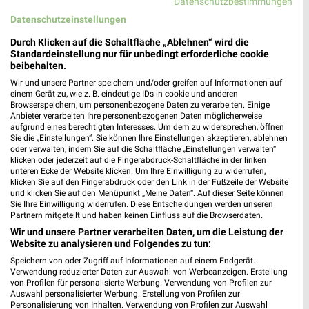
Datenschutzbestimmungen
Datenschutzeinstellungen
Durch Klicken auf die Schaltfläche „Ablehnen“ wird die
Standardeinstellung nur für unbedingt erforderliche cookie
beibehalten.
Wir und unsere Partner speichern und/oder greifen auf Informationen auf
einem Gerät zu, wie z. B. eindeutige IDs in cookie und anderen
Browserspeichern, um personenbezogene Daten zu verarbeiten. Einige
Anbieter verarbeiten Ihre personenbezogenen Daten möglicherweise
aufgrund eines berechtigten Interesses. Um dem zu widersprechen, öffnen
Sie die „Einstellungen“. Sie können Ihre Einstellungen akzeptieren, ablehnen
oder verwalten, indem Sie auf die Schaltfläche „Einstellungen verwalten“
klicken oder jederzeit auf die Fingerabdruck-Schaltfläche in der linken
unteren Ecke der Website klicken. Um Ihre Einwilligung zu widerrufen,
klicken Sie auf den Fingerabdruck oder den Link in der Fußzeile der Website
und klicken Sie auf den Menüpunkt „Meine Daten“. Auf dieser Seite können
Adresse, Öffnungszeiten und Route für die
Sie Ihre Einwilligung widerrufen. Diese Entscheidungen werden unseren
Adler Filiale in Hamburg-Rahlstedt
Partnern mitgeteilt und haben keinen Einfluss auf die Browserdaten.
Wir und unsere Partner verarbeiten Daten, um die Leistung der
Egal ob Adresse, Öffnungszeiten oder Route, hier findest Du
Website zu analysieren und Folgendes zu tun:
alles zur Adler Filiale in Hamburg-Rahlstedt. Die aktuellsten
Speichern von oder Zugriff auf Informationen auf einem Endgerät.
Angebote kannst Du Dir in den neuesten Prospekten
Verwendung reduzierter Daten zur Auswahl von Werbeanzeigen. Erstellung
von Profilen für personalisierte Werbung. Verwendung von Profilen zur
anschauen. Wenn Du ein schönes Schnäppchen gefunden hast,
Auswahl personalisierter Werbung. Erstellung von Profilen zur
kannst Du über die Routen-Funktion den schnellsten Weg zu
Personalisierung von Inhalten. Verwendung von Profilen zur Auswahl