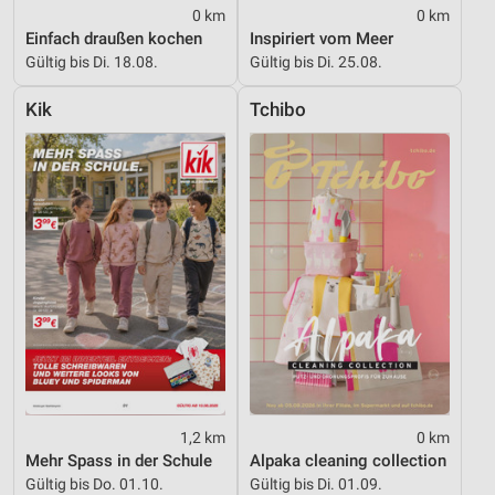
0 km
0 km
Einfach draußen kochen
Inspiriert vom Meer
Erstellung von Profilen zur Personalisierung
von Inhalten
Gültig bis Di. 18.08.
Gültig bis Di. 25.08.
Verwendung von Profilen zur Auswahl
Kik
Tchibo
personalisierter Inhalte
Messung der Werbeleistung
Messung der Performance von Inhalten
Analyse von Zielgruppen durch Statistiken oder
Kombinationen von Daten aus verschiedenen
Quellen
Entwicklung und Verbesserung der Angebote
Verwendung reduzierter Daten zur Auswahl von
Inhalten
1,2 km
0 km
IAB-Besonderheiten:
Mehr Spass in der Schule
Alpaka cleaning collection
Verwendung genauer Standortdaten
Gültig bis Do. 01.10.
Gültig bis Di. 01.09.