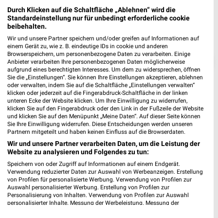
Durch Klicken auf die Schaltfläche „Ablehnen“ wird die
Standardeinstellung nur für unbedingt erforderliche cookie
beibehalten.
Wir und unsere Partner speichern und/oder greifen auf Informationen auf
einem Gerät zu, wie z. B. eindeutige IDs in cookie und anderen
Browserspeichern, um personenbezogene Daten zu verarbeiten. Einige
❯
Anbieter verarbeiten Ihre personenbezogenen Daten möglicherweise
aufgrund eines berechtigten Interesses. Um dem zu widersprechen, öffnen
Sie die „Einstellungen“. Sie können Ihre Einstellungen akzeptieren, ablehnen
oder verwalten, indem Sie auf die Schaltfläche „Einstellungen verwalten“
klicken oder jederzeit auf die Fingerabdruck-Schaltfläche in der linken
unteren Ecke der Website klicken. Um Ihre Einwilligung zu widerrufen,
klicken Sie auf den Fingerabdruck oder den Link in der Fußzeile der Website
und klicken Sie auf den Menüpunkt „Meine Daten“. Auf dieser Seite können
Sie Ihre Einwilligung widerrufen. Diese Entscheidungen werden unseren
Partnern mitgeteilt und haben keinen Einfluss auf die Browserdaten.
Wir und unsere Partner verarbeiten Daten, um die Leistung der
Website zu analysieren und Folgendes zu tun:
Speichern von oder Zugriff auf Informationen auf einem Endgerät.
Müller Prospekt für Ahrensburg ab Mo.
Verwendung reduzierter Daten zur Auswahl von Werbeanzeigen. Erstellung
den 03.08.
von Profilen für personalisierte Werbung. Verwendung von Profilen zur
Auswahl personalisierter Werbung. Erstellung von Profilen zur
Parfümerie Highlights
Personalisierung von Inhalten. Verwendung von Profilen zur Auswahl
personalisierter Inhalte. Messung der Werbeleistung. Messung der
Gültig von 03. Aug. bis 15. Aug.
Performance von Inhalten. Analyse von Zielgruppen durch Statistiken oder