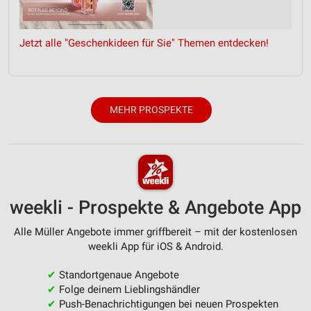
von Inhalten
Verwendung von Profilen zur Auswahl
Jetzt alle "Geschenkideen für Sie" Themen entdecken!
personalisierter Inhalte
Messung der Werbeleistung
Messung der Performance von Inhalten
MEHR PROSPEKTE
Analyse von Zielgruppen durch Statistiken oder
Kombinationen von Daten aus verschiedenen
Quellen
Entwicklung und Verbesserung der Angebote
weekli - Prospekte & Angebote App
Verwendung reduzierter Daten zur Auswahl von
Inhalten
Alle Müller Angebote immer griffbereit – mit der kostenlosen
weekli App für iOS & Android.
IAB-Besonderheiten:
Verwendung genauer Standortdaten
✔
Standortgenaue Angebote
✔
Folge deinem Lieblingshändler
Geräte anhand von aktiv angeforderten
✔
Push-Benachrichtigungen bei neuen Prospekten
Informationen identifizieren