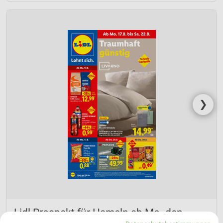
❯
Lidl Prospekt für Hameln ab Mo. den