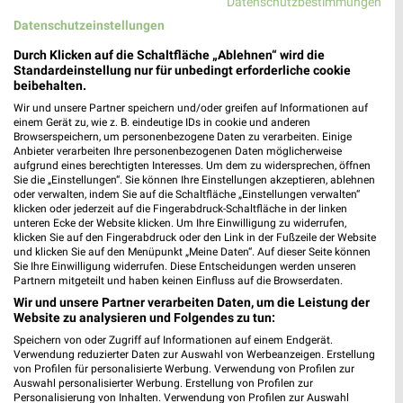
17.08.
Datenschutzbestimmungen
Datenschutzeinstellungen
Gültig von 17. Aug. bis 22. Aug.
Durch Klicken auf die Schaltfläche „Ablehnen“ wird die
📅
Kalendereintrag erstellen
Standardeinstellung nur für unbedingt erforderliche cookie
beibehalten.
Wir und unsere Partner speichern und/oder greifen auf Informationen auf
einem Gerät zu, wie z. B. eindeutige IDs in cookie und anderen
PROSPEKT BLÄTTERN
Browserspeichern, um personenbezogene Daten zu verarbeiten. Einige
Anbieter verarbeiten Ihre personenbezogenen Daten möglicherweise
aufgrund eines berechtigten Interesses. Um dem zu widersprechen, öffnen
Sie die „Einstellungen“. Sie können Ihre Einstellungen akzeptieren, ablehnen
oder verwalten, indem Sie auf die Schaltfläche „Einstellungen verwalten“
klicken oder jederzeit auf die Fingerabdruck-Schaltfläche in der linken
CLEVER SPAREN
KINDERMODE & SPIELZEUG
WEIN
HANDY & S
unteren Ecke der Website klicken. Um Ihre Einwilligung zu widerrufen,
klicken Sie auf den Fingerabdruck oder den Link in der Fußzeile der Website
und klicken Sie auf den Menüpunkt „Meine Daten“. Auf dieser Seite können
Sie Ihre Einwilligung widerrufen. Diese Entscheidungen werden unseren
Partnern mitgeteilt und haben keinen Einfluss auf die Browserdaten.
Wir und unsere Partner verarbeiten Daten, um die Leistung der
Website zu analysieren und Folgendes zu tun:
Speichern von oder Zugriff auf Informationen auf einem Endgerät.
Verwendung reduzierter Daten zur Auswahl von Werbeanzeigen. Erstellung
von Profilen für personalisierte Werbung. Verwendung von Profilen zur
Auswahl personalisierter Werbung. Erstellung von Profilen zur
Personalisierung von Inhalten. Verwendung von Profilen zur Auswahl