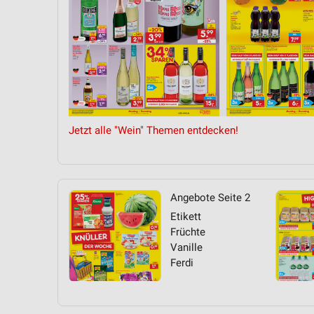
Messung der Performance von Inhalten
Analyse von Zielgruppen durch Statistiken oder Kombinationen 
Quellen
Entwicklung und Verbesserung der Angebote
Verwendung reduzierter Daten zur Auswahl von Inhalten
Jetzt alle "Wein" Themen entdecken!
IAB-Besonderheiten:
Verwendung genauer Standortdaten
Geräte anhand von aktiv angeforderten Informationen identifizie
Angebote Seite 2
Nicht-IAB-Verarbeitungszwecke:
Etikett
Notwendig
Früchte
Vanille
Performance
Ferdi
Funktional
Werbung