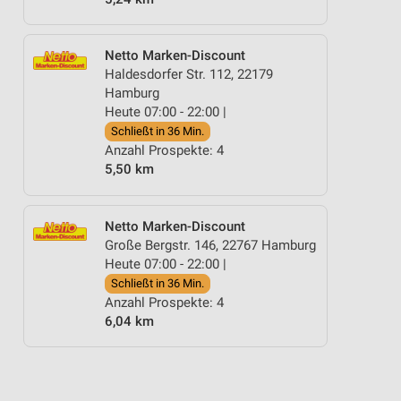
Netto Marken-Discount
Haldesdorfer Str. 112, 22179
Hamburg
Heute 07:00 - 22:00 |
Schließt in 36 Min.
Anzahl Prospekte: 4
5,50 km
Netto Marken-Discount
Große Bergstr. 146, 22767 Hamburg
ANGEBOTE FÜR DIE SILVESTER-PARTY
ASIA WOCHEN
SCHULANFANG
Heute 07:00 - 22:00 |
Schließt in 36 Min.
Anzahl Prospekte: 4
6,04 km