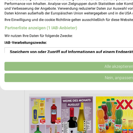
Performance von Inhalten. Analyse von Zielgruppen durch Statistiken oder Kom
und Verbesserung der Angebote. Verwendung reduzierter Daten zur Auswahl von
❯
Daten können außerhalb der Europäischen Union weitergegeben und in die USA 
PROSP
Ihre Einwilligung und die cookie Richtlinie gelten ausschließlich für diese Websit
Partnerliste anzeigen (1 IAB-Anbieter)
Wir nutzen Ihre Daten für folgende Zwecke:
IAB-Verarbeitungszwecke:
Speichern von oder Zugriff auf Informationen auf einem Endgerät
Verwendung reduzierter Daten zur Auswahl von Werbeanzeigen
Alle akzeptiere
Erstellung von Profilen für personalisierte Werbung
Nein, anpassen
WEIN
FLEISCH & WURST
OBST & GEMÜSE
K
Verwendung von Profilen zur Auswahl personalisierter Werbung
Erstellung von Profilen zur Personalisierung von Inhalten
Verwendung von Profilen zur Auswahl personalisierter Inhalte
Messung der Werbeleistung