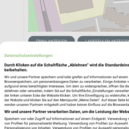
ÖPNV ANZEIGEN
LADESÄULEN ANZEIGE
Datenschutzeinstellungen
Aktuelle Angebote in dieser Filiale
Durch Klicken auf die Schaltfläche „Ablehnen“ wird die Standardeins
beibehalten.
Anzahl Prospekte: 4
Letztes Prospektupdate: vor 21 Stunden
Wir und unsere Partner speichern und/oder greifen auf Informationen auf einem G
Browserspeichern, um personenbezogene Daten zu verarbeiten. Einige Anbieter 
aufgrund eines berechtigten Interesses. Um dem zu widersprechen, öffnen Sie die 
ablehnen oder verwalten, indem Sie auf die Schaltfläche „Einstellungen verwalten“
Netto 
der linken unteren Ecke der Website klicken. Um Ihre Einwilligung zu widerrufen, 
Mo. de
der Website und klicken Sie auf den Menüpunkt „Meine Daten“. Auf dieser Seite k
werden unseren Partnern mitgeteilt und haben keinen Einfluss auf die Browserda
Gültig von
Wir und unsere Partner verarbeiten Daten, um die Leistung der Webs
📅
Kalende
Speichern von oder Zugriff auf Informationen auf einem Endgerät. Verwendung 
von Profilen für personalisierte Werbung. Verwendung von Profilen zur Auswahl p
Personalisierung von Inhalten. Verwendung von Profilen zur Auswahl personalis