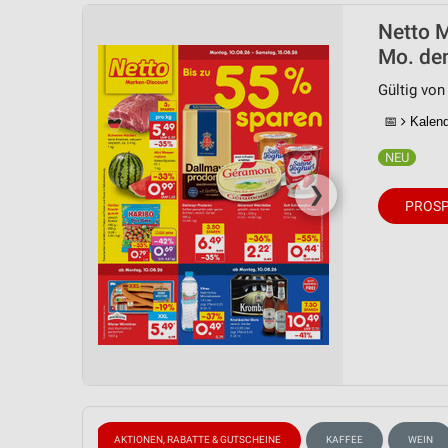
Netto 
Mo. de
Gültig von
📅
Kalende
❯
PROSP
EISCREME
AKTIONEN, RABATTE & GUTSCHEINE
KAFFEE
WEIN