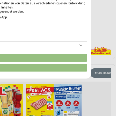
binationen von Daten aus verschiedenen Quellen. Entwicklung
 Inhalten.
gesendet werden.
EKT BLÄTTERN
e/App.
n
AFFEE
GETRÄNKE
EISCREME
SPIRITUOSEN
MODETRENDS