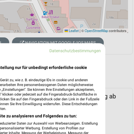
Leaflet
|
©
OpenStreetMap
contributors
N
NAVIGATION MIT GOOGLE/IOS MAPS
Datenschutzbestimmungen
tellung nur für unbedingt erforderliche cookie
erät zu, wie z. B. eindeutige IDs in cookie und anderen
verarbeiten Ihre personenbezogenen Daten möglicherweise
„Einstellungen“. Sie können Ihre Einstellungen akzeptieren,
 klicken oder jederzeit auf die Fingerabdruck-Schaltfläche in
Marken-Discount Prospekt für Hamburg ab
klicken Sie auf den Fingerabdruck oder den Link in der Fußzeile
n 03.08.
önnen Sie Ihre Einwilligung widerrufen. Diese Entscheidungen
ten.
 03. Aug. bis 08. Aug.
ite zu analysieren und Folgendes zu tun:
reintrag erstellen
reduzierter Daten zur Auswahl von Werbeanzeigen. Erstellung
ersonalisierter Werbung. Erstellung von Profilen zur
ierter Inhalte. Messung der Werbeleistung. Messung der