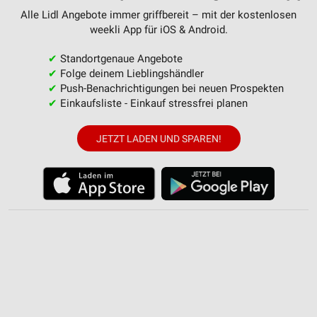
Verwendung von Profilen zur Auswahl
Alle Lidl Angebote immer griffbereit – mit der kostenlosen
personalisierter Werbung
weekli App für iOS & Android.
Erstellung von Profilen zur Personalisierung
von Inhalten
✔
Standortgenaue Angebote
✔
Folge deinem Lieblingshändler
Verwendung von Profilen zur Auswahl
✔
Push-Benachrichtigungen bei neuen Prospekten
personalisierter Inhalte
✔
Einkaufsliste - Einkauf stressfrei planen
Messung der Werbeleistung
JETZT LADEN UND SPAREN!
Messung der Performance von Inhalten
Analyse von Zielgruppen durch Statistiken oder
Kombinationen von Daten aus verschiedenen
Quellen
Entwicklung und Verbesserung der Angebote
Verwendung reduzierter Daten zur Auswahl von
Inhalten
IAB-Besonderheiten: