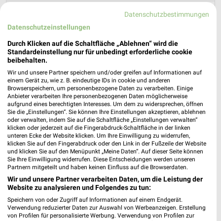
Lidl Prospekt für Hamburg ab Mo. den
Datenschutzbestimmungen
17.08.
Datenschutzeinstellungen
Durch Klicken auf die Schaltfläche „Ablehnen“ wird die
Gültig von 17. Aug. bis 22. Aug.
Standardeinstellung nur für unbedingt erforderliche cookie
📅
Kalendereintrag erstellen
beibehalten.
Wir und unsere Partner speichern und/oder greifen auf Informationen auf
einem Gerät zu, wie z. B. eindeutige IDs in cookie und anderen
Browserspeichern, um personenbezogene Daten zu verarbeiten. Einige
Anbieter verarbeiten Ihre personenbezogenen Daten möglicherweise
PROSPEKT BLÄTTERN
aufgrund eines berechtigten Interesses. Um dem zu widersprechen, öffnen
Sie die „Einstellungen“. Sie können Ihre Einstellungen akzeptieren, ablehnen
oder verwalten, indem Sie auf die Schaltfläche „Einstellungen verwalten“
klicken oder jederzeit auf die Fingerabdruck-Schaltfläche in der linken
unteren Ecke der Website klicken. Um Ihre Einwilligung zu widerrufen,
klicken Sie auf den Fingerabdruck oder den Link in der Fußzeile der Website
CLEVER SPAREN
KINDERMODE & SPIELZEUG
WEIN
HANDY & S
und klicken Sie auf den Menüpunkt „Meine Daten“. Auf dieser Seite können
Sie Ihre Einwilligung widerrufen. Diese Entscheidungen werden unseren
Partnern mitgeteilt und haben keinen Einfluss auf die Browserdaten.
Wir und unsere Partner verarbeiten Daten, um die Leistung der
Website zu analysieren und Folgendes zu tun:
Speichern von oder Zugriff auf Informationen auf einem Endgerät.
Verwendung reduzierter Daten zur Auswahl von Werbeanzeigen. Erstellung
von Profilen für personalisierte Werbung. Verwendung von Profilen zur