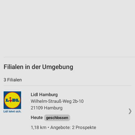
Verwendung genauer Standortdaten
Geräte anhand von aktiv angeforderten
Informationen identifizieren
Nicht-IAB-Verarbeitungszwecke:
Notwendig
Performance
Funktional
Filialen in der Umgebung
Werbung
3 Filialen
Lidl Hamburg
Wilhelm-Strauß-Weg 2b-10
21109 Hamburg
❯
Heute
geschlossen
1,18 km • Angebote: 2 Prospekte