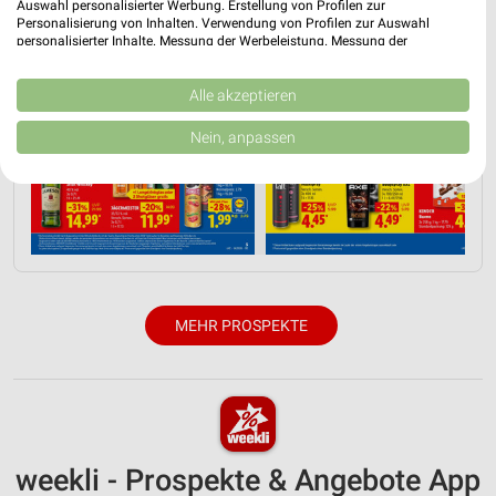
Auswahl personalisierter Werbung. Erstellung von Profilen zur
Personalisierung von Inhalten. Verwendung von Profilen zur Auswahl
personalisierter Inhalte. Messung der Werbeleistung. Messung der
Performance von Inhalten. Analyse von Zielgruppen durch Statistiken oder
Kombinationen von Daten aus verschiedenen Quellen. Entwicklung und
Verbesserung der Angebote. Verwendung reduzierter Daten zur Auswahl
Alle akzeptieren
von Inhalten.
Daten können außerhalb der Europäischen Union weitergegeben und in die
Nein, anpassen
USA gesendet werden.
Ihre Einwilligung und die cookie Richtlinie gelten ausschließlich für diese
Website/App.
Partnerliste anzeigen (1 IAB-Anbieter)
Wir nutzen Ihre Daten für folgende Zwecke:
IAB-Verarbeitungszwecke:
Speichern von oder Zugriff auf Informationen
MEHR PROSPEKTE
auf einem Endgerät
Verwendung reduzierter Daten zur Auswahl von
Werbeanzeigen
Erstellung von Profilen für personalisierte
Werbung
weekli - Prospekte & Angebote App