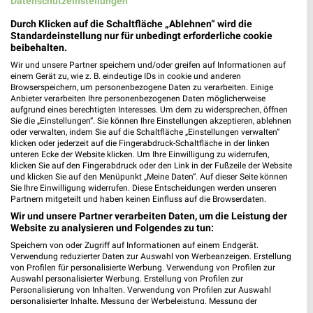
Datenschutzeinstellungen
68723 Schwetzingen
❯
Durch Klicken auf die Schaltfläche „Ablehnen“ wird die
Heute 09:00 - 19:00 Uhr |
Geöffnet
Standardeinstellung nur für unbedingt erforderliche cookie
beibehalten.
485,64 km
Wir und unsere Partner speichern und/oder greifen auf Informationen auf
einem Gerät zu, wie z. B. eindeutige IDs in cookie und anderen
Browserspeichern, um personenbezogene Daten zu verarbeiten. Einige
GALERIA Karlsruhe
Anbieter verarbeiten Ihre personenbezogenen Daten möglicherweise
Kaiserstraße 147-159
aufgrund eines berechtigten Interesses. Um dem zu widersprechen, öffnen
76133 Karlsruhe
Sie die „Einstellungen“. Sie können Ihre Einstellungen akzeptieren, ablehnen
❯
oder verwalten, indem Sie auf die Schaltfläche „Einstellungen verwalten“
Heute 09:30 - 20:00 Uhr |
klicken oder jederzeit auf die Fingerabdruck-Schaltfläche in der linken
Öffnet in 29 Min.
unteren Ecke der Website klicken. Um Ihre Einwilligung zu widerrufen,
klicken Sie auf den Fingerabdruck oder den Link in der Fußzeile der Website
525,29 km • Angebote: 2 Prospekte
und klicken Sie auf den Menüpunkt „Meine Daten“. Auf dieser Seite können
Sie Ihre Einwilligung widerrufen. Diese Entscheidungen werden unseren
Partnern mitgeteilt und haben keinen Einfluss auf die Browserdaten.
GALERIA Markthalle Karlsruhe
Wir und unsere Partner verarbeiten Daten, um die Leistung der
Kaiserstraße 147-159
Website zu analysieren und Folgendes zu tun:
76133 Karlsruhe
❯
Speichern von oder Zugriff auf Informationen auf einem Endgerät.
Verwendung reduzierter Daten zur Auswahl von Werbeanzeigen. Erstellung
Heute 09:30 - 20:00 Uhr |
Öffnet in 29 Min.
von Profilen für personalisierte Werbung. Verwendung von Profilen zur
Auswahl personalisierter Werbung. Erstellung von Profilen zur
525,31 km • Angebote: 2 Prospekte
Personalisierung von Inhalten. Verwendung von Profilen zur Auswahl
personalisierter Inhalte. Messung der Werbeleistung. Messung der
Performance von Inhalten. Analyse von Zielgruppen durch Statistiken oder