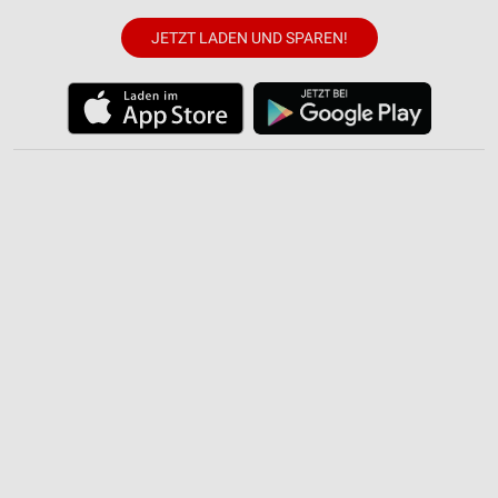
Entwicklung und Verbesserung der Angebote
JETZT LADEN UND SPAREN!
Verwendung reduzierter Daten zur Auswahl von
Inhalten
IAB-Besonderheiten:
Verwendung genauer Standortdaten
Geräte anhand von aktiv angeforderten
Informationen identifizieren
Nicht-IAB-Verarbeitungszwecke:
Notwendig
Performance
Funktional
Werbung