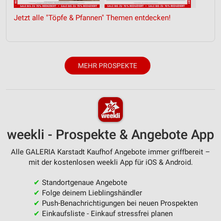
Verwendung reduzierter Daten zur Auswahl von
Werbeanzeigen
Jetzt alle "Töpfe & Pfannen" Themen entdecken!
Erstellung von Profilen für personalisierte
Werbung
Verwendung von Profilen zur Auswahl
MEHR PROSPEKTE
personalisierter Werbung
Erstellung von Profilen zur Personalisierung
von Inhalten
Verwendung von Profilen zur Auswahl
personalisierter Inhalte
weekli - Prospekte & Angebote App
Messung der Werbeleistung
Alle GALERIA Karstadt Kaufhof Angebote immer griffbereit –
mit der kostenlosen weekli App für iOS & Android.
Messung der Performance von Inhalten
✔
Standortgenaue Angebote
Analyse von Zielgruppen durch Statistiken oder
✔
Folge deinem Lieblingshändler
Kombinationen von Daten aus verschiedenen
✔
Push-Benachrichtigungen bei neuen Prospekten
Quellen
✔
Einkaufsliste - Einkauf stressfrei planen