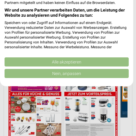
Partnern mitgeteilt und haben keinen Einfluss auf die Browserdaten.
Wir und unsere Partner verarbeiten Daten, um die Leistung der
PROSPEKT BLÄTTERN
Website zu analysieren und Folgendes zu tun:
Speichern von oder Zugriff auf Informationen auf einem Endgerät.
Verwendung reduzierter Daten zur Auswahl von Werbeanzeigen. Erstellung
von Profilen für personalisierte Werbung. Verwendung von Profilen zur
Auswahl personalisierter Werbung. Erstellung von Profilen zur
TÖPFE & PFANNEN
GESCHENKIDEEN FÜR SIE
AKTIONEN, RABATTE &
Personalisierung von Inhalten. Verwendung von Profilen zur Auswahl
personalisierter Inhalte. Messung der Werbeleistung. Messung der
Performance von Inhalten. Analyse von Zielgruppen durch Statistiken oder
Kombinationen von Daten aus verschiedenen Quellen. Entwicklung und
Verbesserung der Angebote. Verwendung reduzierter Daten zur Auswahl
Alle akzeptieren
von Inhalten.
Daten können außerhalb der Europäischen Union weitergegeben und in die
Nein, anpassen
USA gesendet werden.
Ihre Einwilligung und die cookie Richtlinie gelten ausschließlich für diese
Website/App.
Partnerliste anzeigen (1 IAB-Anbieter)
Wir nutzen Ihre Daten für folgende Zwecke:
IAB-Verarbeitungszwecke:
Speichern von oder Zugriff auf Informationen
auf einem Endgerät