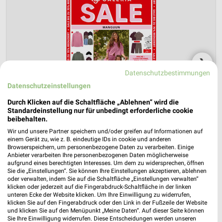
❯
Datenschutzbestimmungen
Datenschutzeinstellungen
Durch Klicken auf die Schaltfläche „Ablehnen“ wird die
Standardeinstellung nur für unbedingt erforderliche cookie
beibehalten.
Wir und unsere Partner speichern und/oder greifen auf Informationen auf
einem Gerät zu, wie z. B. eindeutige IDs in cookie und anderen
Browserspeichern, um personenbezogene Daten zu verarbeiten. Einige
Anbieter verarbeiten Ihre personenbezogenen Daten möglicherweise
aufgrund eines berechtigten Interesses. Um dem zu widersprechen, öffnen
GALERIA Karstadt Kaufhof Prospekt für
Sie die „Einstellungen“. Sie können Ihre Einstellungen akzeptieren, ablehnen
oder verwalten, indem Sie auf die Schaltfläche „Einstellungen verwalten“
Karlsruhe ab Mi. den 05.08.
klicken oder jederzeit auf die Fingerabdruck-Schaltfläche in der linken
unteren Ecke der Website klicken. Um Ihre Einwilligung zu widerrufen,
Gültig von 05. Aug. bis 18. Aug.
klicken Sie auf den Fingerabdruck oder den Link in der Fußzeile der Website
und klicken Sie auf den Menüpunkt „Meine Daten“. Auf dieser Seite können
📅
Kalendereintrag erstellen
Sie Ihre Einwilligung widerrufen. Diese Entscheidungen werden unseren