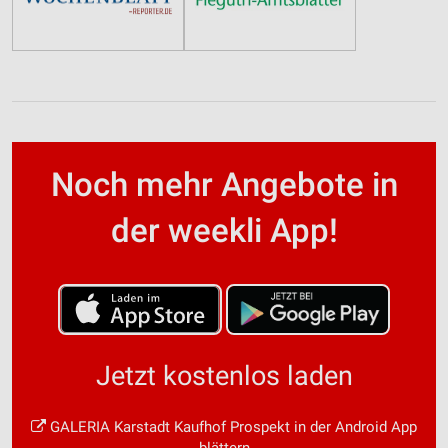
Noch mehr Angebote in
der weekli App!
Jetzt kostenlos laden
GALERIA Karstadt Kaufhof Prospekt in der Android App
blättern