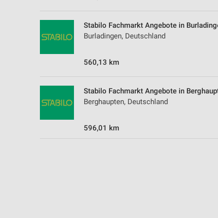
Messung der Performance von Inhalten
Stabilo Fachmarkt Angebote in Burlading
Analyse von Zielgruppen durch Statistiken oder Kombinationen 
Quellen
Burladingen, Deutschland
Entwicklung und Verbesserung der Angebote
560,13 km
Verwendung reduzierter Daten zur Auswahl von Inhalten
Stabilo Fachmarkt Angebote in Berghaup
IAB-Besonderheiten:
Berghaupten, Deutschland
Verwendung genauer Standortdaten
Geräte anhand von aktiv angeforderten Informationen identifizie
596,01 km
Nicht-IAB-Verarbeitungszwecke:
Notwendig
Performance
Funktional
Werbung