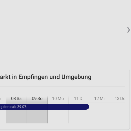
❯
markt in Empfingen und Umgebung
r
08
Sa
09
So
10
Mo
11
Di
12
Mi
13
Do
ngebote ab 29.07.