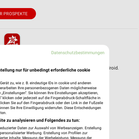
R PROSPEKTE
Datenschutzbestimmungen
pekte & Angebote App
ereit – mit der kostenlosen weekli App für iOS & Android.
tellung nur für unbedingt erforderliche cookie
e Angebote
erät zu, wie z. B. eindeutige IDs in cookie und anderen
ieblingshändler
verarbeiten Ihre personenbezogenen Daten möglicherweise
„Einstellungen“. Sie können Ihre Einstellungen akzeptieren,
htigungen bei neuen Prospekten
 klicken oder jederzeit auf die Fingerabdruck-Schaltfläche in
 Einkauf stressfrei planen
klicken Sie auf den Fingerabdruck oder den Link in der Fußzeile
önnen Sie Ihre Einwilligung widerrufen. Diese Entscheidungen
 App jetzt laden oder QR-Code scannen.
ten.
ite zu analysieren und Folgendes zu tun:
reduzierter Daten zur Auswahl von Werbeanzeigen. Erstellung
ersonalisierter Werbung. Erstellung von Profilen zur
ierter Inhalte. Messung der Werbeleistung. Messung der