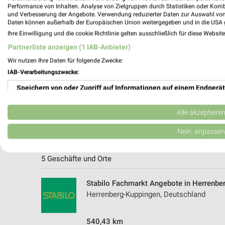
Performance von Inhalten. Analyse von Zielgruppen durch Statistiken oder Kom
und Verbesserung der Angebote. Verwendung reduzierter Daten zur Auswahl von
Daten können außerhalb der Europäischen Union weitergegeben und in die USA 
Ihre Einwilligung und die cookie Richtlinie gelten ausschließlich für diese Websit
Partnerliste anzeigen (1 IAB-Anbieter)
Wir nutzen Ihre Daten für folgende Zwecke:
IAB-Verarbeitungszwecke:
Speichern von oder Zugriff auf Informationen auf einem Endgerät
Verwendung reduzierter Daten zur Auswahl von Werbeanzeigen
Alle akzeptiere
Erstellung von Profilen für personalisierte Werbung
Nein, anpassen
Weitere Stabilo Fachmarkt Geschäfte 
Verwendung von Profilen zur Auswahl personalisierter Werbung
5 Geschäfte und Orte
Erstellung von Profilen zur Personalisierung von Inhalten
Stabilo Fachmarkt Angebote in Herrenbe
Verwendung von Profilen zur Auswahl personalisierter Inhalte
Herrenberg-Kuppingen, Deutschland
Messung der Werbeleistung
540,43 km