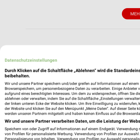
MEH
weekli - Pros
Datenschutzeinstellungen
Alle Stabilo Fachmarkt Angebote immer griffb
Durch Klicken auf die Schaltfläche „Ablehnen“ wird die Standardeins
beibehalten.
✔
Standortgenau
Wir und unsere Partner speichern und/oder greifen auf Informationen auf einem G
✔
Folge deinem L
Browserspeichern, um personenbezogene Daten zu verarbeiten. Einige Anbieter 
aufgrund eines berechtigten Interesses. Um dem zu widersprechen, öffnen Sie die 
✔
Push-Benachric
ablehnen oder verwalten, indem Sie auf die Schaltfläche „Einstellungen verwalten“
✔
Einkaufsliste -
der linken unteren Ecke der Website klicken. Um Ihre Einwilligung zu widerrufen, 
der Website und klicken Sie auf den Menüpunkt „Meine Daten“. Auf dieser Seite k
Nutze weekli auch mobil –
werden unseren Partnern mitgeteilt und haben keinen Einfluss auf die Browserda
Wir und unsere Partner verarbeiten Daten, um die Leistung der Webs
Speichern von oder Zugriff auf Informationen auf einem Endgerät. Verwendung 
von Profilen für personalisierte Werbung. Verwendung von Profilen zur Auswahl p
Personalisierung von Inhalten. Verwendung von Profilen zur Auswahl personalis