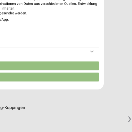
binationen von Daten aus verschiedenen Quellen. Entwicklung
 Inhalten.
gesendet werden.
e/App.
n
mit Angeboten in und um Empfingen
rg-Kuppingen
❯