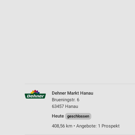
Messung der Performance von Inhalten
Analyse von Zielgruppen durch Statistiken oder Kombinationen 
Quellen
Entwicklung und Verbesserung der Angebote
Verwendung reduzierter Daten zur Auswahl von Inhalten
IAB-Besonderheiten:
Verwendung genauer Standortdaten
Geräte anhand von aktiv angeforderten Informationen identifizie
Nicht-IAB-Verarbeitungszwecke:
Dehner Markt Hanau
Notwendig
Brueningstr. 6
63457 Hanau
Performance
Heute
geschlossen
Funktional
408,56 km • Angebote: 1 Prospekt
Werbung