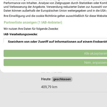
Performance von Inhalten. Analyse von Zielgruppen durch Statistiken oder Kom
und Verbesserung der Angebote. Verwendung reduzierter Daten zur Auswahl von
Daten können außerhalb der Europäischen Union weitergegeben und in die USA 
Ihre Einwilligung und die cookie Richtlinie gelten ausschließlich für diese Websit
Blumen Risse Geln­hausen
Partnerliste anzeigen (1 IAB-Anbieter)
Lützelhäuser Weg 10
Wir nutzen Ihre Daten für folgende Zwecke:
63571 Geln­hausen
IAB-Verarbeitungszwecke:
Heute
geschlossen
Speichern von oder Zugriff auf Informationen auf einem Endgerät
391,15 km
Verwendung reduzierter Daten zur Auswahl von Werbeanzeigen
Alle akzeptiere
Blumen Risse Hanau
Erstellung von Profilen für personalisierte Werbung
Nein, anpassen
Benzstr. 18a
Verwendung von Profilen zur Auswahl personalisierter Werbung
63457 Hanau
Heute
geschlossen
Erstellung von Profilen zur Personalisierung von Inhalten
409,79 km
Verwendung von Profilen zur Auswahl personalisierter Inhalte
Messung der Werbeleistung