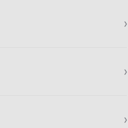
❯
❯
❯