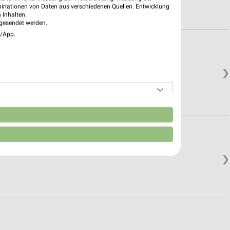
binationen von Daten aus verschiedenen Quellen. Entwicklung
 Inhalten.
gesendet werden.
e/App.
❯
n
❯