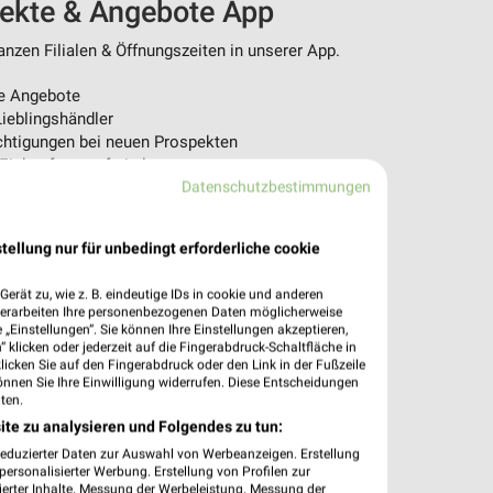
pekte & Angebote App
nzen Filialen & Öffnungszeiten in unserer App.
e Angebote
ieblingshändler
htigungen bei neuen Prospekten
 Einkauf stressfrei planen
Datenschutzbestimmungen
 App jetzt laden oder QR-Code scannen.
tellung nur für unbedingt erforderliche cookie
erät zu, wie z. B. eindeutige IDs in cookie und anderen
verarbeiten Ihre personenbezogenen Daten möglicherweise
„Einstellungen“. Sie können Ihre Einstellungen akzeptieren,
 klicken oder jederzeit auf die Fingerabdruck-Schaltfläche in
klicken Sie auf den Fingerabdruck oder den Link in der Fußzeile
önnen Sie Ihre Einwilligung widerrufen. Diese Entscheidungen
ten.
ite zu analysieren und Folgendes zu tun:
reduzierter Daten zur Auswahl von Werbeanzeigen. Erstellung
ersonalisierter Werbung. Erstellung von Profilen zur
ierter Inhalte. Messung der Werbeleistung. Messung der