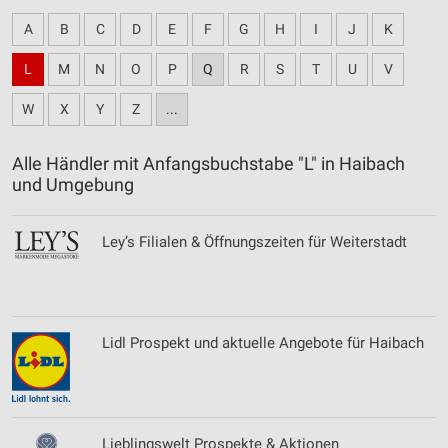
A
B
C
D
E
F
G
H
I
J
K
L
M
N
O
P
Q
R
S
T
U
V
W
X
Y
Z
...
Alle Händler mit Anfangsbuchstabe "L" in Haibach
und Umgebung
Ley’s Filialen & Öffnungszeiten für Weiterstadt
Lidl Prospekt und aktuelle Angebote für Haibach
Lieblingswelt Prospekte & Aktionen