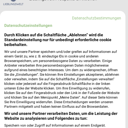
Datenschutzbestimmungen
Datenschutzeinstellungen
Logo Getränke-Fachmarkt Filialen &
Öffnungszeiten für Goldbach
Durch Klicken auf die Schaltfläche „Ablehnen“ wird die
Standardeinstellung nur für unbedingt erforderliche cookie
beibehalten.
Wir und unsere Partner speichern und/oder greifen auf Informationen auf
Louis Prospekte und Angebote für
einem Gerät zu, wie z. B. eindeutige IDs in cookie und anderen
Browserspeichern, um personenbezogene Daten zu verarbeiten. Einige
Aschaffenburg
Anbieter verarbeiten Ihre personenbezogenen Daten möglicherweise
aufgrund eines berechtigten Interesses. Um dem zu widersprechen, öffnen
Sie die „Einstellungen“. Sie können Ihre Einstellungen akzeptieren, ablehnen
oder verwalten, indem Sie auf die Schaltfläche „Einstellungen verwalten“
klicken oder jederzeit auf die Fingerabdruck-Schaltfläche in der linken
Lucky Bike Filialen & Öffnungszeiten für
unteren Ecke der Website klicken. Um Ihre Einwilligung zu widerrufen,
Würzburg
klicken Sie auf den Fingerabdruck oder den Link in der Fußzeile der Website
und klicken Sie auf den Menüpunkt „Meine Daten“. Auf dieser Seite können
Sie Ihre Einwilligung widerrufen. Diese Entscheidungen werden unseren
Partnern mitgeteilt und haben keinen Einfluss auf die Browserdaten.
Wir und unsere Partner verarbeiten Daten, um die Leistung der
Website zu analysieren und Folgendes zu tun:
Speichern von oder Zugriff auf Informationen auf einem Endgerät.