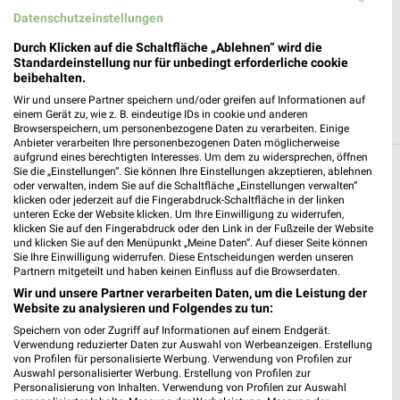
✔
Einkaufsliste - Einkauf stressfrei planen
Datenschutzeinstellungen
Durch Klicken auf die Schaltfläche „Ablehnen“ wird die
JETZT LADEN UND SPAREN!
Standardeinstellung nur für unbedingt erforderliche cookie
beibehalten.
Wir und unsere Partner speichern und/oder greifen auf Informationen auf
einem Gerät zu, wie z. B. eindeutige IDs in cookie und anderen
Browserspeichern, um personenbezogene Daten zu verarbeiten. Einige
Anbieter verarbeiten Ihre personenbezogenen Daten möglicherweise
aufgrund eines berechtigten Interesses. Um dem zu widersprechen, öffnen
Filialen in der Umgebung
Sie die „Einstellungen“. Sie können Ihre Einstellungen akzeptieren, ablehnen
oder verwalten, indem Sie auf die Schaltfläche „Einstellungen verwalten“
klicken oder jederzeit auf die Fingerabdruck-Schaltfläche in der linken
3 Filialen
unteren Ecke der Website klicken. Um Ihre Einwilligung zu widerrufen,
klicken Sie auf den Fingerabdruck oder den Link in der Fußzeile der Website
und klicken Sie auf den Menüpunkt „Meine Daten“. Auf dieser Seite können
Blume 2000 Frankfurt
Sie Ihre Einwilligung widerrufen. Diese Entscheidungen werden unseren
Partnern mitgeteilt und haben keinen Einfluss auf die Browserdaten.
Borsigallee 26
Wir und unsere Partner verarbeiten Daten, um die Leistung der
60388 Frankfurt
❯
Website zu analysieren und Folgendes zu tun:
Heute 09:30 - 20:00 Uhr |
Geöffnet
Speichern von oder Zugriff auf Informationen auf einem Endgerät.
Verwendung reduzierter Daten zur Auswahl von Werbeanzeigen. Erstellung
4,09 km
von Profilen für personalisierte Werbung. Verwendung von Profilen zur
Auswahl personalisierter Werbung. Erstellung von Profilen zur
Personalisierung von Inhalten. Verwendung von Profilen zur Auswahl