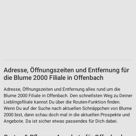
Erstellung von Profilen zur Personalisierung
von Inhalten
Verwendung von Profilen zur Auswahl
personalisierter Inhalte
Messung der Werbeleistung
Messung der Performance von Inhalten
Analyse von Zielgruppen durch Statistiken oder
Adresse, Öffnungszeiten und Entfernung für
Kombinationen von Daten aus verschiedenen
die Blume 2000 Filiale in Offenbach
Quellen
Adresse, Öffnungszeiten und Entfernung alles rund um die
Entwicklung und Verbesserung der Angebote
Blume 2000 Filiale in Offenbach. Den schnellsten Weg zu Deiner
Lieblingsfiliale kannst Du über die Routen-Funktion finden.
Verwendung reduzierter Daten zur Auswahl von
Wenn Du auf der Suche nach aktuellen Schnäppchen von Blume
Inhalten
2000 bist, dann schau doch mal in die aktuellen Prospekte und
IAB-Besonderheiten:
Angebote. Da ist sicher etwas passendes für Dich dabei.
Verwendung genauer Standortdaten