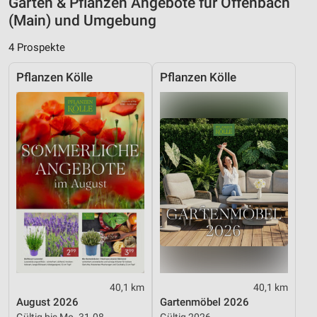
Garten & Pflanzen Angebote für Offenbach
Geräte anhand von aktiv angeforderten
(Main) und Umgebung
Informationen identifizieren
Nicht-IAB-Verarbeitungszwecke:
4 Prospekte
Notwendig
Pflanzen Kölle
Pflanzen Kölle
Performance
Funktional
Werbung
40,1 km
40,1 km
August 2026
Gartenmöbel 2026
Gültig bis Mo. 31.08.
Gültig 2026