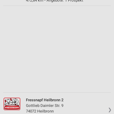
472,84 km • Angebote: 1 Prospekt
Fressnapf Heilbronn 2
Gottlieb Daimler Str. 9
❯
74072 Heilbronn