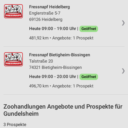
Fressnapf Heidelberg
Messung der Performance von Inhalten
Englerstraße 5-7
69126 Heidelberg
Analyse von Zielgruppen durch Statistiken oder
❯
Kombinationen von Daten aus verschiedenen
Heute 09:00 - 19:00 Uhr |
Geöffnet
Quellen
481,92 km • Angebote: 1 Prospekt
Entwicklung und Verbesserung der Angebote
Verwendung reduzierter Daten zur Auswahl von
Fressnapf Bietigheim-Bissingen
Inhalten
Talstraße 20
74321 Bietigheim-Bissingen
IAB-Besonderheiten:
❯
Heute 09:00 - 20:00 Uhr |
Geöffnet
Verwendung genauer Standortdaten
496,70 km • Angebote: 1 Prospekt
Geräte anhand von aktiv angeforderten
Informationen identifizieren
Nicht-IAB-Verarbeitungszwecke:
Zoohandlungen Angebote und Prospekte für
Notwendig
Gundelsheim
Performance
3 Prospekte