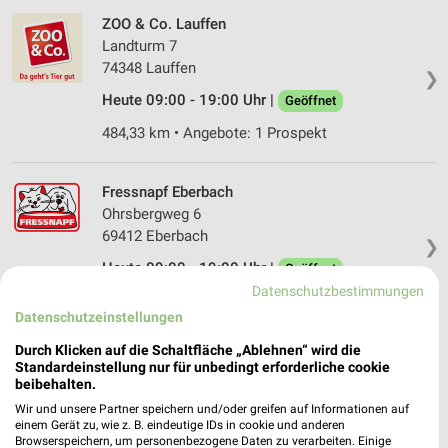
ZOO & Co. Lauffen
Landturm 7
74348 Lauffen
❯
Heute 09:00 - 19:00 Uhr |
Geöffnet
484,33 km • Angebote: 1 Prospekt
Fressnapf Eberbach
Ohrsbergweg 6
69412 Eberbach
❯
Heute 09:00 - 19:00 Uhr |
Geöffnet
Datenschutzbestimmungen
458,44 km • Angebote: 1 Prospekt
Datenschutzeinstellungen
Durch Klicken auf die Schaltfläche „Ablehnen“ wird die
Fressnapf Eppingen
Standardeinstellung nur für unbedingt erforderliche cookie
Frauenbrunnerstr. 4
beibehalten.
75031 Eppingen
Wir und unsere Partner speichern und/oder greifen auf Informationen auf
❯
einem Gerät zu, wie z. B. eindeutige IDs in cookie und anderen
Heute 09:00 - 20:00 Uhr |
Geöffnet
Browserspeichern, um personenbezogene Daten zu verarbeiten. Einige