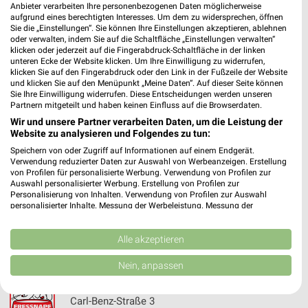
Anbieter verarbeiten Ihre personenbezogenen Daten möglicherweise
491,70 km • Angebote: 1 Prospekt
aufgrund eines berechtigten Interesses. Um dem zu widersprechen, öffnen
Sie die „Einstellungen“. Sie können Ihre Einstellungen akzeptieren, ablehnen
oder verwalten, indem Sie auf die Schaltfläche „Einstellungen verwalten“
klicken oder jederzeit auf die Fingerabdruck-Schaltfläche in der linken
Fressnapf Ilsfeld
unteren Ecke der Website klicken. Um Ihre Einwilligung zu widerrufen,
Robert-Mayer-Straße 20
klicken Sie auf den Fingerabdruck oder den Link in der Fußzeile der Website
und klicken Sie auf den Menüpunkt „Meine Daten“. Auf dieser Seite können
74360 Ilsfeld
❯
Sie Ihre Einwilligung widerrufen. Diese Entscheidungen werden unseren
Partnern mitgeteilt und haben keinen Einfluss auf die Browserdaten.
Heute 09:00 - 20:00 Uhr |
Geöffnet
Wir und unsere Partner verarbeiten Daten, um die Leistung der
482,51 km • Angebote: 1 Prospekt
Website zu analysieren und Folgendes zu tun:
Speichern von oder Zugriff auf Informationen auf einem Endgerät.
Verwendung reduzierter Daten zur Auswahl von Werbeanzeigen. Erstellung
Fressnapf Öhringen
von Profilen für personalisierte Werbung. Verwendung von Profilen zur
Auswahl personalisierter Werbung. Erstellung von Profilen zur
Schillerstraße 15
Personalisierung von Inhalten. Verwendung von Profilen zur Auswahl
74613 Öhringen
personalisierter Inhalte. Messung der Werbeleistung. Messung der
❯
Performance von Inhalten. Analyse von Zielgruppen durch Statistiken oder
Heute 09:00 - 20:00 Uhr |
Geöffnet
Kombinationen von Daten aus verschiedenen Quellen. Entwicklung und
Verbesserung der Angebote. Verwendung reduzierter Daten zur Auswahl
Alle akzeptieren
459,38 km • Angebote: 1 Prospekt
von Inhalten.
Daten können außerhalb der Europäischen Union weitergegeben und in die
Nein, anpassen
USA gesendet werden.
Fressnapf Buchen GmbH - Markt Buchen
Ihre Einwilligung und die cookie Richtlinie gelten ausschließlich für diese
Website/App.
Carl-Benz-Straße 3