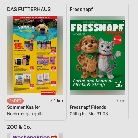
Funktional
DAS FUTTERHAUS
Fressnapf
Werbung
8,1 km
7 km
Sommer Knaller
Fressnapf Friends
Noch morgen gültig
Gültig bis Mo. 31.08.
ZOO & Co.