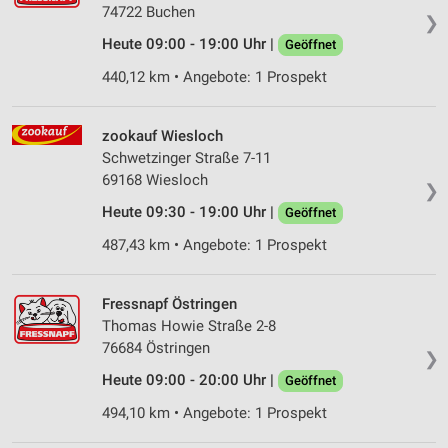
Partnerliste anzeigen (1 IAB-Anbieter)
74722 Buchen
❯
Wir nutzen Ihre Daten für folgende Zwecke:
Heute 09:00 - 19:00 Uhr |
Geöffnet
IAB-Verarbeitungszwecke:
440,12 km • Angebote: 1 Prospekt
Speichern von oder Zugriff auf Informationen
auf einem Endgerät
zookauf Wiesloch
Verwendung reduzierter Daten zur Auswahl von
Schwetzinger Straße 7-11
Werbeanzeigen
69168 Wiesloch
❯
Erstellung von Profilen für personalisierte
Heute 09:30 - 19:00 Uhr |
Geöffnet
Werbung
487,43 km • Angebote: 1 Prospekt
Verwendung von Profilen zur Auswahl
personalisierter Werbung
Fressnapf Östringen
Erstellung von Profilen zur Personalisierung
Thomas Howie Straße 2-8
von Inhalten
76684 Östringen
❯
Heute 09:00 - 20:00 Uhr |
Geöffnet
Verwendung von Profilen zur Auswahl
personalisierter Inhalte
494,10 km • Angebote: 1 Prospekt
Messung der Werbeleistung