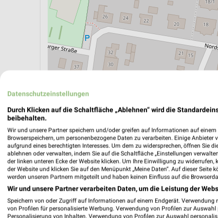
Datenschutzeinstellungen
ÖPNV ANZEIGEN
LADESÄULEN ANZEIGE
Durch Klicken auf die Schaltfläche „Ablehnen“ wird die Standardeins
beibehalten.
Wir und unsere Partner speichern und/oder greifen auf Informationen auf einem G
Aktuelle Angebote in dieser Filiale
Browserspeichern, um personenbezogene Daten zu verarbeiten. Einige Anbieter 
Anzahl Prospekte: 4
aufgrund eines berechtigten Interesses. Um dem zu widersprechen, öffnen Sie die 
ablehnen oder verwalten, indem Sie auf die Schaltfläche „Einstellungen verwalten“
Letztes Prospektupdate: vor 5 Tagen
der linken unteren Ecke der Website klicken. Um Ihre Einwilligung zu widerrufen, 
der Website und klicken Sie auf den Menüpunkt „Meine Daten“. Auf dieser Seite k
werden unseren Partnern mitgeteilt und haben keinen Einfluss auf die Browserda
NORMA 
Wir und unsere Partner verarbeiten Daten, um die Leistung der Webs
03.08.
Speichern von oder Zugriff auf Informationen auf einem Endgerät. Verwendung 
Gültig von
von Profilen für personalisierte Werbung. Verwendung von Profilen zur Auswahl p
Personalisierung von Inhalten. Verwendung von Profilen zur Auswahl personalis