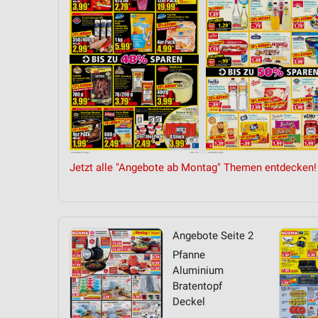
Messung der Performance von Inhalten
Analyse von Zielgruppen durch Statistiken oder Kombinationen 
Quellen
Entwicklung und Verbesserung der Angebote
Verwendung reduzierter Daten zur Auswahl von Inhalten
IAB-Besonderheiten:
Verwendung genauer Standortdaten
Jetzt alle "Angebote ab Montag" Themen entdecken!
Geräte anhand von aktiv angeforderten Informationen identifizie
Nicht-IAB-Verarbeitungszwecke:
Notwendig
Angebote Seite 2
Pfanne
Performance
Aluminium
Bratentopf
Funktional
Deckel
Werbung