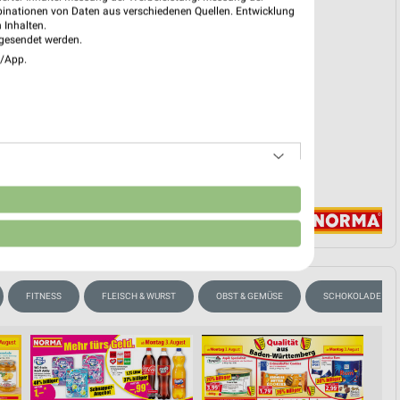
binationen von Daten aus verschiedenen Quellen. Entwicklung
reintrag erstellen
 Inhalten.
gesendet werden.
e/App.
EKT BLÄTTERN
n
FITNESS
FLEISCH & WURST
OBST & GEMÜSE
SCHOKOLADE & SÜ