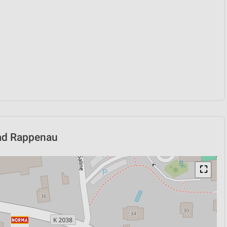
Bad Rappenau
⛶