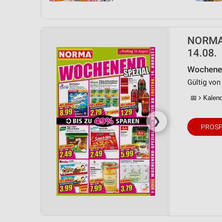
NORMA 
14.08.
Wochenen
Gültig von
📅
Kalende
❯
PROSP