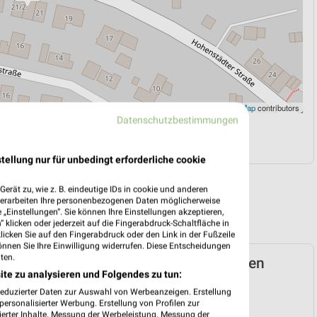
Leaflet
|
©
OpenStreetMap
contributors
Datenschutzbestimmungen
N
NAVIGATION MIT GOOGLE/IOS MAPS
tellung nur für unbedingt erforderliche cookie
erät zu, wie z. B. eindeutige IDs in cookie und anderen
verarbeiten Ihre personenbezogenen Daten möglicherweise
„Einstellungen“. Sie können Ihre Einstellungen akzeptieren,
 klicken oder jederzeit auf die Fingerabdruck-Schaltfläche in
klicken Sie auf den Fingerabdruck oder den Link in der Fußzeile
önnen Sie Ihre Einwilligung widerrufen. Diese Entscheidungen
ten.
Prospekt für Bad Rappenau ab Mo. den
ite zu analysieren und Folgendes zu tun:
reduzierter Daten zur Auswahl von Werbeanzeigen. Erstellung
 03. Aug. bis 08. Aug.
ersonalisierter Werbung. Erstellung von Profilen zur
ierter Inhalte. Messung der Werbeleistung. Messung der