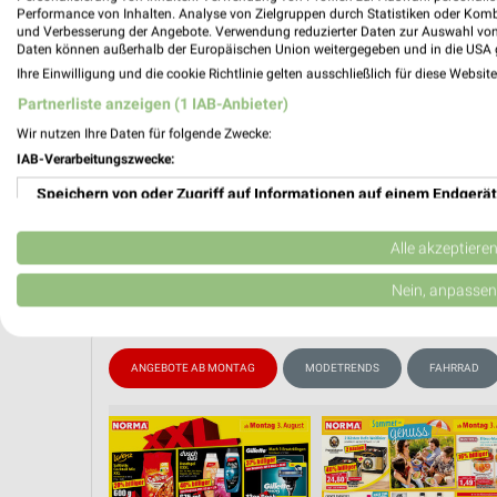
Performance von Inhalten. Analyse von Zielgruppen durch Statistiken oder Kom
📅
Kalende
und Verbesserung der Angebote. Verwendung reduzierter Daten zur Auswahl von
Daten können außerhalb der Europäischen Union weitergegeben und in die USA 
Ihre Einwilligung und die cookie Richtlinie gelten ausschließlich für diese Websit
❯
Partnerliste anzeigen (1 IAB-Anbieter)
PROSP
Wir nutzen Ihre Daten für folgende Zwecke:
IAB-Verarbeitungszwecke:
Speichern von oder Zugriff auf Informationen auf einem Endgerät
Verwendung reduzierter Daten zur Auswahl von Werbeanzeigen
Alle akzeptiere
Erstellung von Profilen für personalisierte Werbung
Nein, anpassen
Verwendung von Profilen zur Auswahl personalisierter Werbung
ANGEBOTE AB MONTAG
MODETRENDS
FAHRRAD
Erstellung von Profilen zur Personalisierung von Inhalten
Verwendung von Profilen zur Auswahl personalisierter Inhalte
Messung der Werbeleistung