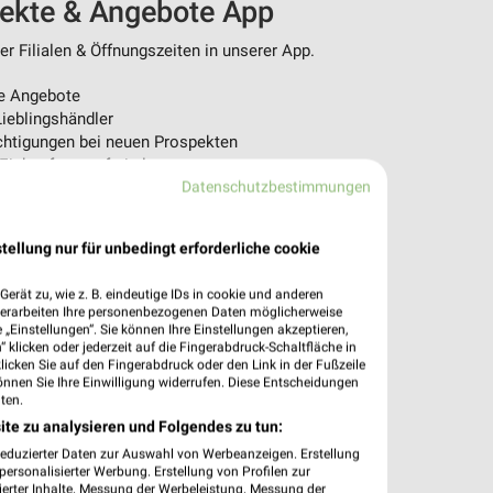
pekte & Angebote App
r Filialen & Öffnungszeiten in unserer App.
e Angebote
ieblingshändler
htigungen bei neuen Prospekten
 Einkauf stressfrei planen
Datenschutzbestimmungen
 App jetzt laden oder QR-Code scannen.
tellung nur für unbedingt erforderliche cookie
erät zu, wie z. B. eindeutige IDs in cookie und anderen
verarbeiten Ihre personenbezogenen Daten möglicherweise
„Einstellungen“. Sie können Ihre Einstellungen akzeptieren,
 klicken oder jederzeit auf die Fingerabdruck-Schaltfläche in
klicken Sie auf den Fingerabdruck oder den Link in der Fußzeile
önnen Sie Ihre Einwilligung widerrufen. Diese Entscheidungen
ten.
ite zu analysieren und Folgendes zu tun:
reduzierter Daten zur Auswahl von Werbeanzeigen. Erstellung
ersonalisierter Werbung. Erstellung von Profilen zur
ierter Inhalte. Messung der Werbeleistung. Messung der