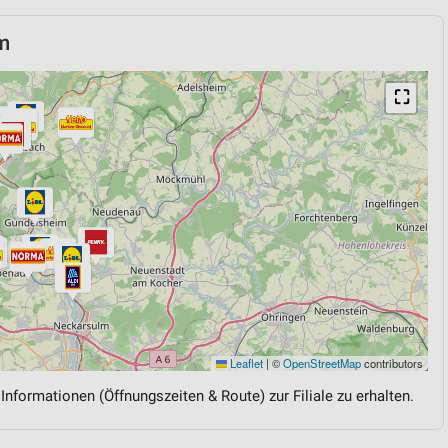
m
⛶
Leaflet
|
©
OpenStreetMap
contributors
 Informationen (Öffnungszeiten & Route) zur Filiale zu erhalten.