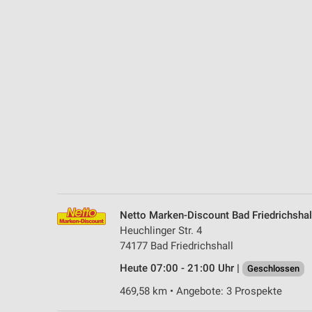
Messung der Performance von Inhalten
Analyse von Zielgruppen durch Statistiken oder Kombinationen 
Quellen
Entwicklung und Verbesserung der Angebote
Verwendung reduzierter Daten zur Auswahl von Inhalten
IAB-Besonderheiten:
Verwendung genauer Standortdaten
Geräte anhand von aktiv angeforderten Informationen identifizie
Nicht-IAB-Verarbeitungszwecke:
Netto Marken-Discount Bad Friedrichshal
Notwendig
Heuchlinger Str. 4
74177 Bad Friedrichshall
Performance
Heute 07:00 - 21:00 Uhr |
Geschlossen
Funktional
469,58 km • Angebote: 3 Prospekte
Werbung