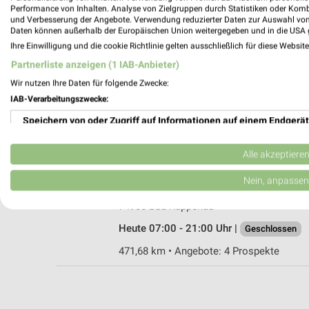
Performance von Inhalten. Analyse von Zielgruppen durch Statistiken oder Kom
und Verbesserung der Angebote. Verwendung reduzierter Daten zur Auswahl von
Daten können außerhalb der Europäischen Union weitergegeben und in die USA 
Ihre Einwilligung und die cookie Richtlinie gelten ausschließlich für diese Websit
PENNY Siegelsbach
Partnerliste anzeigen (1 IAB-Anbieter)
Hauptstr. 2/1
Wir nutzen Ihre Daten für folgende Zwecke:
74936 Siegelsbach
IAB-Verarbeitungszwecke:
Heute 07:30 - 21:00 Uhr |
Geschlossen
Speichern von oder Zugriff auf Informationen auf einem Endgerät
471,66 km • Angebote: 1 Prospekt
Verwendung reduzierter Daten zur Auswahl von Werbeanzeigen
Alle akzeptiere
NORMA Bad Rappenau
Erstellung von Profilen für personalisierte Werbung
Nein, anpassen
Hohenstadter Str. 1
Verwendung von Profilen zur Auswahl personalisierter Werbung
74906 Bad Rappenau
Heute 07:00 - 21:00 Uhr |
Geschlossen
Erstellung von Profilen zur Personalisierung von Inhalten
471,68 km • Angebote: 4 Prospekte
Verwendung von Profilen zur Auswahl personalisierter Inhalte
Messung der Werbeleistung