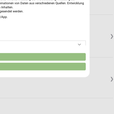
binationen von Daten aus verschiedenen Quellen. Entwicklung
 Inhalten.
gesendet werden.
e/App.
❯
n
❯