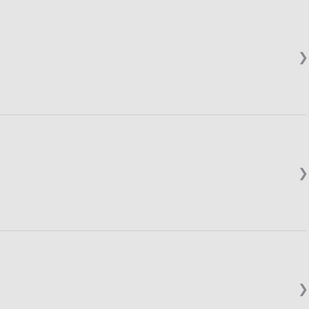
❯
❯
❯