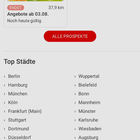
37,9 km
Angebote ab 03.08.
Noch heute gültig
ALLE PROSPEKTE
Top Städte
›
Berlin
›
Wuppertal
›
Hamburg
›
Bielefeld
›
München
›
Bonn
›
Köln
›
Mannheim
›
Frankfurt (Main)
›
Münster
›
Stuttgart
›
Karlsruhe
›
Dortmund
›
Wiesbaden
›
Düsseldorf
›
Augsburg