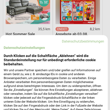
35,5 km
8,2 km
Hot Sommer Sale
Angebote ab 03.08.
Gültig bis Sa. 29.08.
Noch heute gültig
Datenschutzbestimmungen
Datenschutzeinstellungen
XXXLutz
Opti Wohnwelt
Durch Klicken auf die Schaltfläche „Ablehnen“ wird die
Standardeinstellung nur für unbedingt erforderliche cookie
beibehalten.
Wir und unsere Partner speichern und/oder greifen auf Informationen auf
einem Gerät zu, wie z. B. eindeutige IDs in cookie und anderen
Browserspeichern, um personenbezogene Daten zu verarbeiten. Einige
Anbieter verarbeiten Ihre personenbezogenen Daten möglicherweise
aufgrund eines berechtigten Interesses. Um dem zu widersprechen, öffnen
Sie die „Einstellungen“. Sie können Ihre Einstellungen akzeptieren, ablehnen
oder verwalten, indem Sie auf die Schaltfläche „Einstellungen verwalten“
klicken oder jederzeit auf die Fingerabdruck-Schaltfläche in der linken
unteren Ecke der Website klicken. Um Ihre Einwilligung zu widerrufen,
klicken Sie auf den Fingerabdruck oder den Link in der Fußzeile der Website
und klicken Sie auf den Menüpunkt „Meine Daten“. Auf dieser Seite können