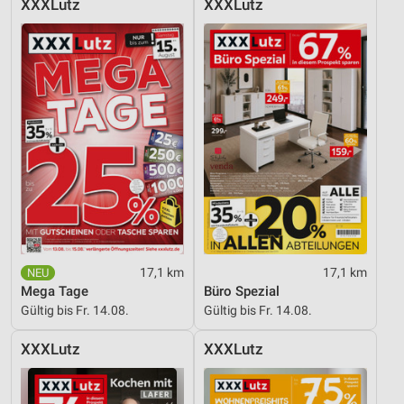
XXXLutz
XXXLutz
Entwicklung und Verbesserung der Angebote
Verwendung reduzierter Daten zur Auswahl von
Inhalten
IAB-Besonderheiten:
Verwendung genauer Standortdaten
Geräte anhand von aktiv angeforderten
Informationen identifizieren
Nicht-IAB-Verarbeitungszwecke:
Notwendig
17,1 km
17,1 km
Performance
Mega Tage
Büro Spezial
Gültig bis Fr. 14.08.
Gültig bis Fr. 14.08.
Funktional
XXXLutz
XXXLutz
Werbung