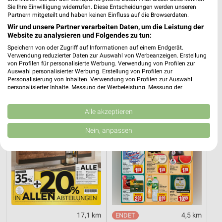
Sie Ihre Einwilligung widerrufen. Diese Entscheidungen werden unseren
Partnern mitgeteilt und haben keinen Einfluss auf die Browserdaten.
17,1 km
35,5 km
Wir und unsere Partner verarbeiten Daten, um die Leistung der
Website zu analysieren und Folgendes zu tun:
Dieter Knoll
Hot Sommer Sale
Gültig bis Fr. 14.08.
Gültig bis Sa. 29.08.
Speichern von oder Zugriff auf Informationen auf einem Endgerät.
Verwendung reduzierter Daten zur Auswahl von Werbeanzeigen. Erstellung
von Profilen für personalisierte Werbung. Verwendung von Profilen zur
XXXLutz
REWE
Auswahl personalisierter Werbung. Erstellung von Profilen zur
Personalisierung von Inhalten. Verwendung von Profilen zur Auswahl
personalisierter Inhalte. Messung der Werbeleistung. Messung der
Performance von Inhalten. Analyse von Zielgruppen durch Statistiken oder
Kombinationen von Daten aus verschiedenen Quellen. Entwicklung und
Verbesserung der Angebote. Verwendung reduzierter Daten zur Auswahl
Alle akzeptieren
von Inhalten.
Daten können außerhalb der Europäischen Union weitergegeben und in die
Nein, anpassen
USA gesendet werden.
Ihre Einwilligung und die cookie Richtlinie gelten ausschließlich für diese
Website/App.
Partnerliste anzeigen (1 IAB-Anbieter)
Wir nutzen Ihre Daten für folgende Zwecke:
IAB-Verarbeitungszwecke:
Speichern von oder Zugriff auf Informationen
17,1 km
4,5 km
auf einem Endgerät