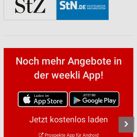
Noch mehr Angebote in
der weekli App!
Jetzt kostenlos laden
Prospekte App für Android