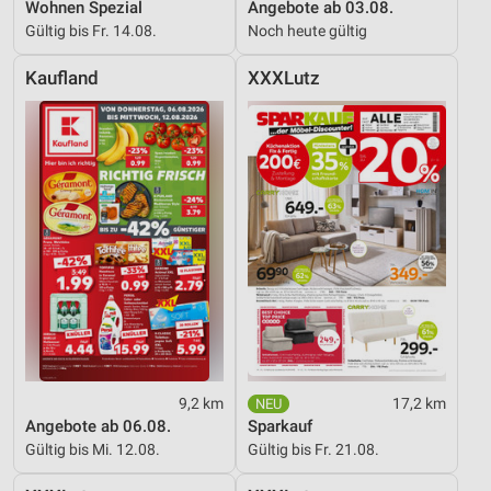
Wohnen Spezial
Angebote ab 03.08.
Verwendung reduzierter Daten zur Auswahl von
Gültig bis Fr. 14.08.
Noch heute gültig
Werbeanzeigen
Kaufland
XXXLutz
Erstellung von Profilen für personalisierte
Werbung
Verwendung von Profilen zur Auswahl
personalisierter Werbung
Erstellung von Profilen zur Personalisierung
von Inhalten
Verwendung von Profilen zur Auswahl
personalisierter Inhalte
Messung der Werbeleistung
Messung der Performance von Inhalten
9,2 km
17,2 km
Angebote ab 06.08.
Sparkauf
Analyse von Zielgruppen durch Statistiken oder
Gültig bis Mi. 12.08.
Gültig bis Fr. 21.08.
Kombinationen von Daten aus verschiedenen
Quellen