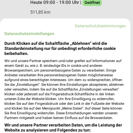
Heute 09:00 - 19:00 Uhr |
Geöffnet
511,85 km
Datenschutzbestimmungen
Ernsting's family Östringen
Datenschutzeinstellungen
Thomas-Howie-Straße 1
76684 Östringen
Durch Klicken auf die Schaltfläche „Ablehnen“ wird die
❯
Standardeinstellung nur für unbedingt erforderliche cookie
Heute 09:00 - 20:00 Uhr |
Geöffnet
beibehalten.
Wir und unsere Partner speichern und/oder greifen auf Informationen auf
494,15 km
einem Gerät zu, wie z. B. eindeutige IDs in cookie und anderen
Browserspeichern, um personenbezogene Daten zu verarbeiten. Einige
Anbieter verarbeiten Ihre personenbezogenen Daten möglicherweise
Ernsting's family Stuttgart
aufgrund eines berechtigten Interesses. Um dem zu widersprechen, öffnen
Sie die „Einstellungen“. Sie können Ihre Einstellungen akzeptieren, ablehnen
Unterländer Straße 25
oder verwalten, indem Sie auf die Schaltfläche „Einstellungen verwalten“
70435 Stuttgart
klicken oder jederzeit auf die Fingerabdruck-Schaltfläche in der linken
❯
unteren Ecke der Website klicken. Um Ihre Einwilligung zu widerrufen,
Heute 09:00 - 19:00 Uhr |
Geöffnet
klicken Sie auf den Fingerabdruck oder den Link in der Fußzeile der Website
und klicken Sie auf den Menüpunkt „Meine Daten“. Auf dieser Seite können
506,89 km
Sie Ihre Einwilligung widerrufen. Diese Entscheidungen werden unseren
Partnern mitgeteilt und haben keinen Einfluss auf die Browserdaten.
Wir und unsere Partner verarbeiten Daten, um die Leistung der
Ernsting's family Pforzheim
Website zu analysieren und Folgendes zu tun: