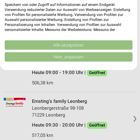
Leopoldstraße 14
Speichern von oder Zugriff auf Informationen auf einem Endgerät.
75172 Pforzheim
Verwendung reduzierter Daten zur Auswahl von Werbeanzeigen. Erstellung
❯
von Profilen für personalisierte Werbung. Verwendung von Profilen zur
Heute 09:00 - 19:00 Uhr |
Auswahl personalisierter Werbung. Erstellung von Profilen zur
Geöffnet
Personalisierung von Inhalten. Verwendung von Profilen zur Auswahl
personalisierter Inhalte. Messung der Werbeleistung. Messung der
521,98 km
Performance von Inhalten. Analyse von Zielgruppen durch Statistiken oder
Kombinationen von Daten aus verschiedenen Quellen. Entwicklung und
Verbesserung der Angebote. Verwendung reduzierter Daten zur Auswahl
Alle akzeptieren
Ernsting's family Bruchsal
von Inhalten.
Daten können außerhalb der Europäischen Union weitergegeben und in die
Josef-Kunz-Straße 3
Nein, anpassen
USA gesendet werden.
76646 Bruchsal
❯
Ihre Einwilligung und die cookie Richtlinie gelten ausschließlich für diese
Website/App.
Heute 09:00 - 19:00 Uhr |
Geöffnet
Partnerliste anzeigen (1 IAB-Anbieter)
506,38 km
Wir nutzen Ihre Daten für folgende Zwecke:
IAB-Verarbeitungszwecke:
Ernsting's family Leonberg
Speichern von oder Zugriff auf Informationen
Leonbergerstraße 98-108
auf einem Endgerät
71229 Leonberg
❯
Verwendung reduzierter Daten zur Auswahl von
Heute 09:30 - 20:00 Uhr |
Geöffnet
Werbeanzeigen
517,05 km