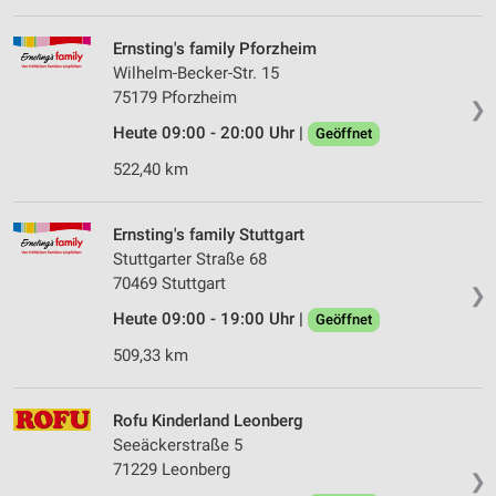
Erstellung von Profilen für personalisierte
Werbung
Ernsting's family Pforzheim
Verwendung von Profilen zur Auswahl
Wilhelm-Becker-Str. 15
personalisierter Werbung
75179 Pforzheim
❯
Heute 09:00 - 20:00 Uhr |
Erstellung von Profilen zur Personalisierung
Geöffnet
von Inhalten
522,40 km
Verwendung von Profilen zur Auswahl
personalisierter Inhalte
Ernsting's family Stuttgart
Stuttgarter Straße 68
Messung der Werbeleistung
70469 Stuttgart
❯
Messung der Performance von Inhalten
Heute 09:00 - 19:00 Uhr |
Geöffnet
Analyse von Zielgruppen durch Statistiken oder
509,33 km
Kombinationen von Daten aus verschiedenen
Quellen
Rofu Kinderland Leonberg
Entwicklung und Verbesserung der Angebote
Seeäckerstraße 5
71229 Leonberg
❯
Verwendung reduzierter Daten zur Auswahl von