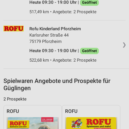
Inhalten
Heute 09:30 - 19:00 Uhr |
Geöffnet
IAB-Besonderheiten:
517,49 km • Angebote: 2 Prospekte
Verwendung genauer Standortdaten
Rofu Kinderland Pforzheim
Geräte anhand von aktiv angeforderten
Karlsruher Straße 44
Informationen identifizieren
75179 Pforzheim
❯
Nicht-IAB-Verarbeitungszwecke:
Heute 09:30 - 19:00 Uhr |
Geöffnet
Notwendig
522,68 km • Angebote: 2 Prospekte
Performance
Funktional
Spielwaren Angebote und Prospekte für
Güglingen
Werbung
2 Prospekte
ROFU
ROFU