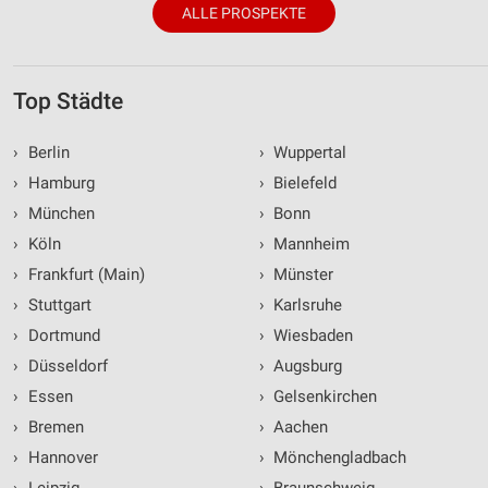
ALLE PROSPEKTE
Top Städte
›
Berlin
›
Wuppertal
›
Hamburg
›
Bielefeld
›
München
›
Bonn
›
Köln
›
Mannheim
›
Frankfurt (Main)
›
Münster
›
Stuttgart
›
Karlsruhe
›
Dortmund
›
Wiesbaden
›
Düsseldorf
›
Augsburg
›
Essen
›
Gelsenkirchen
›
Bremen
›
Aachen
›
Hannover
›
Mönchengladbach
›
Leipzig
›
Braunschweig