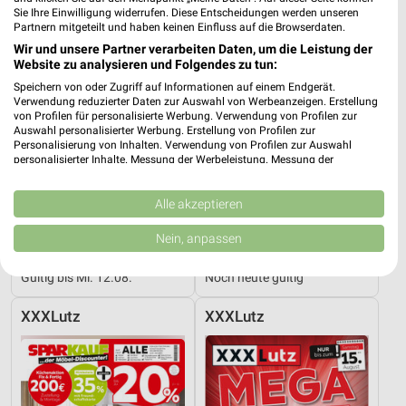
Sie Ihre Einwilligung widerrufen. Diese Entscheidungen werden unseren
Partnern mitgeteilt und haben keinen Einfluss auf die Browserdaten.
Wir und unsere Partner verarbeiten Daten, um die Leistung der
Website zu analysieren und Folgendes zu tun:
Speichern von oder Zugriff auf Informationen auf einem Endgerät.
Verwendung reduzierter Daten zur Auswahl von Werbeanzeigen. Erstellung
von Profilen für personalisierte Werbung. Verwendung von Profilen zur
Auswahl personalisierter Werbung. Erstellung von Profilen zur
Personalisierung von Inhalten. Verwendung von Profilen zur Auswahl
personalisierter Inhalte. Messung der Werbeleistung. Messung der
Performance von Inhalten. Analyse von Zielgruppen durch Statistiken oder
Kombinationen von Daten aus verschiedenen Quellen. Entwicklung und
Verbesserung der Angebote. Verwendung reduzierter Daten zur Auswahl
Alle akzeptieren
von Inhalten.
Daten können außerhalb der Europäischen Union weitergegeben und in die
Nein, anpassen
9,2 km
4,5 km
USA gesendet werden.
Angebote ab 06.08.
Angebote ab 03.08.
Ihre Einwilligung und die cookie Richtlinie gelten ausschließlich für diese
Gültig bis Mi. 12.08.
Noch heute gültig
Website/App.
Partnerliste anzeigen (1 IAB-Anbieter)
XXXLutz
XXXLutz
Wir nutzen Ihre Daten für folgende Zwecke:
IAB-Verarbeitungszwecke:
Speichern von oder Zugriff auf Informationen
auf einem Endgerät