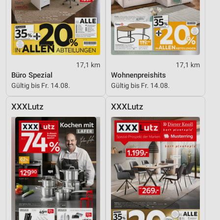
Entwicklung und Verbesserung der Angebote
Verwendung reduzierter Daten zur Auswahl von
Inhalten
IAB-Besonderheiten:
17,1 km
17,1 km
Verwendung genauer Standortdaten
Büro Spezial
Wohnenpreishits
Gültig bis Fr. 14.08.
Gültig bis Fr. 14.08.
Geräte anhand von aktiv angeforderten
Informationen identifizieren
XXXLutz
XXXLutz
Nicht-IAB-Verarbeitungszwecke:
Notwendig
Performance
Funktional
Werbung