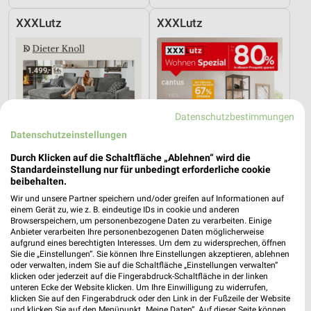
XXXLutz
XXXLutz
Datenschutzbestimmungen
Datenschutzeinstellungen
Durch Klicken auf die Schaltfläche „Ablehnen“ wird die
Standardeinstellung nur für unbedingt erforderliche cookie
beibehalten.
Wir und unsere Partner speichern und/oder greifen auf Informationen auf
einem Gerät zu, wie z. B. eindeutige IDs in cookie und anderen
Browserspeichern, um personenbezogene Daten zu verarbeiten. Einige
17,1 km
17,1 km
Anbieter verarbeiten Ihre personenbezogenen Daten möglicherweise
Dieter Knoll
Wohnen Spezial
aufgrund eines berechtigten Interesses. Um dem zu widersprechen, öffnen
Sie die „Einstellungen“. Sie können Ihre Einstellungen akzeptieren, ablehnen
Gültig bis Fr. 14.08.
Gültig bis Fr. 14.08.
oder verwalten, indem Sie auf die Schaltfläche „Einstellungen verwalten“
klicken oder jederzeit auf die Fingerabdruck-Schaltfläche in der linken
Kaufland
REWE
unteren Ecke der Website klicken. Um Ihre Einwilligung zu widerrufen,
klicken Sie auf den Fingerabdruck oder den Link in der Fußzeile der Website
und klicken Sie auf den Menüpunkt „Meine Daten“. Auf dieser Seite können