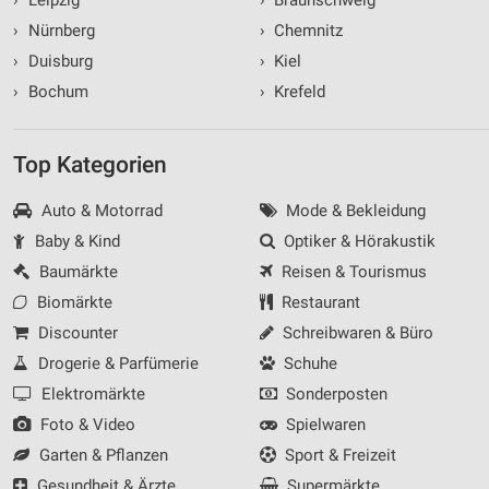
›
Nürnberg
›
Chemnitz
›
Duisburg
›
Kiel
›
Bochum
›
Krefeld
Top Kategorien
Auto & Motorrad
Mode & Bekleidung
Baby & Kind
Optiker & Hörakustik
Baumärkte
Reisen & Tourismus
Biomärkte
Restaurant
Discounter
Schreibwaren & Büro
Drogerie & Parfümerie
Schuhe
Elektromärkte
Sonderposten
Foto & Video
Spielwaren
Garten & Pflanzen
Sport & Freizeit
Gesundheit & Ärzte
Supermärkte