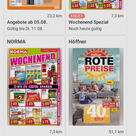
23,2 km
7,3 km
Angebote ab 05.08.
Wochenend Spezial
Gültig bis Di. 11.08.
Noch heute gültig
NORMA
Höffner
7,3 km
51,1 km