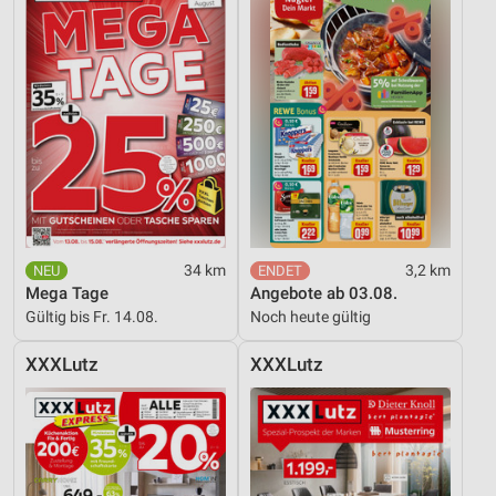
Verwendung reduzierter Daten zur Auswahl von
Werbeanzeigen
Erstellung von Profilen für personalisierte
Werbung
Verwendung von Profilen zur Auswahl
personalisierter Werbung
Erstellung von Profilen zur Personalisierung
von Inhalten
34 km
3,2 km
Verwendung von Profilen zur Auswahl
Mega Tage
Angebote ab 03.08.
personalisierter Inhalte
Gültig bis Fr. 14.08.
Noch heute gültig
Messung der Werbeleistung
XXXLutz
XXXLutz
Messung der Performance von Inhalten
Analyse von Zielgruppen durch Statistiken oder
Kombinationen von Daten aus verschiedenen
Quellen