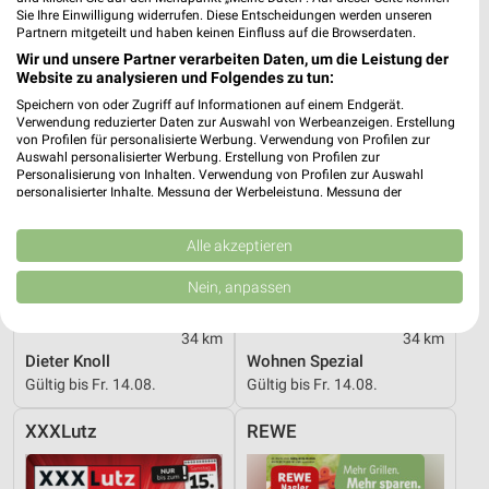
XXXLutz
XXXLutz
Sie Ihre Einwilligung widerrufen. Diese Entscheidungen werden unseren
Partnern mitgeteilt und haben keinen Einfluss auf die Browserdaten.
Wir und unsere Partner verarbeiten Daten, um die Leistung der
Website zu analysieren und Folgendes zu tun:
Speichern von oder Zugriff auf Informationen auf einem Endgerät.
Verwendung reduzierter Daten zur Auswahl von Werbeanzeigen. Erstellung
von Profilen für personalisierte Werbung. Verwendung von Profilen zur
Auswahl personalisierter Werbung. Erstellung von Profilen zur
Personalisierung von Inhalten. Verwendung von Profilen zur Auswahl
personalisierter Inhalte. Messung der Werbeleistung. Messung der
Performance von Inhalten. Analyse von Zielgruppen durch Statistiken oder
Kombinationen von Daten aus verschiedenen Quellen. Entwicklung und
Verbesserung der Angebote. Verwendung reduzierter Daten zur Auswahl
Alle akzeptieren
von Inhalten.
Daten können außerhalb der Europäischen Union weitergegeben und in die
Nein, anpassen
USA gesendet werden.
Ihre Einwilligung und die cookie Richtlinie gelten ausschließlich für diese
34 km
34 km
Website/App.
Dieter Knoll
Wohnen Spezial
Partnerliste anzeigen (1 IAB-Anbieter)
Gültig bis Fr. 14.08.
Gültig bis Fr. 14.08.
Wir nutzen Ihre Daten für folgende Zwecke:
IAB-Verarbeitungszwecke:
XXXLutz
REWE
Speichern von oder Zugriff auf Informationen
auf einem Endgerät