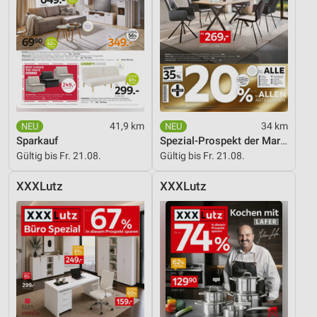
Entwicklung und Verbesserung der Angebote
Verwendung reduzierter Daten zur Auswahl von
Inhalten
IAB-Besonderheiten:
Verwendung genauer Standortdaten
41,9 km
34 km
Geräte anhand von aktiv angeforderten
Sparkauf
Spezial-Prospekt der Marken
Informationen identifizieren
Gültig bis Fr. 21.08.
Gültig bis Fr. 21.08.
Nicht-IAB-Verarbeitungszwecke:
XXXLutz
XXXLutz
Notwendig
Performance
Funktional
Werbung