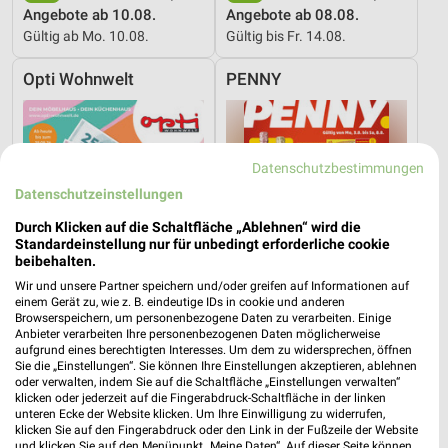
Angebote ab 10.08.
Angebote ab 08.08.
Gültig ab Mo. 10.08.
Gültig bis Fr. 14.08.
Opti Wohnwelt
PENNY
Datenschutzbestimmungen
Datenschutzeinstellungen
Durch Klicken auf die Schaltfläche „Ablehnen“ wird die
Standardeinstellung nur für unbedingt erforderliche cookie
beibehalten.
Wir und unsere Partner speichern und/oder greifen auf Informationen auf
einem Gerät zu, wie z. B. eindeutige IDs in cookie und anderen
Browserspeichern, um personenbezogene Daten zu verarbeiten. Einige
Anbieter verarbeiten Ihre personenbezogenen Daten möglicherweise
aufgrund eines berechtigten Interesses. Um dem zu widersprechen, öffnen
Sie die „Einstellungen“. Sie können Ihre Einstellungen akzeptieren, ablehnen
14,4 km
6,1 km
oder verwalten, indem Sie auf die Schaltfläche „Einstellungen verwalten“
Hot Sommer Sale
Angebote ab 03.08.
klicken oder jederzeit auf die Fingerabdruck-Schaltfläche in der linken
unteren Ecke der Website klicken. Um Ihre Einwilligung zu widerrufen,
Gültig bis Sa. 29.08.
Noch heute gültig
klicken Sie auf den Fingerabdruck oder den Link in der Fußzeile der Website
und klicken Sie auf den Menüpunkt „Meine Daten“. Auf dieser Seite können